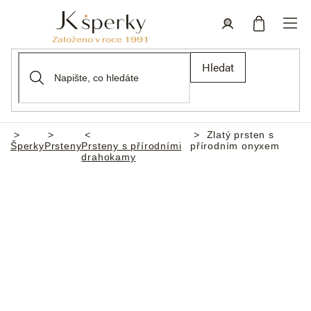
Přejít
na
obsah
Nákupní
Přihlášení
Hledat
košík
Zlatý prsten s
Domů
Šperky
Prsteny
Prsteny s přírodními
přírodním onyxem
drahokamy