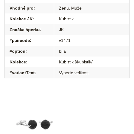
Vhodné pro
:
Ženu
,
Muže
Kolekce JK
:
Kubistik
Značka šperku
:
JK
#paircode
:
v1471
#option
:
bílá
Kolekce
:
Kubistik [/kubistik/]
#variantText
:
Vyberte velikost