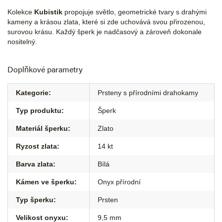
Kolekce
Kubistik
propojuje světlo, geometrické tvary s drahými
kameny a krásou zlata, které si zde uchovává svou přirozenou,
surovou krásu. Každý šperk je nadčasový a zároveň dokonale
nositelný.
Doplňkové parametry
Kategorie
:
Prsteny s přírodními drahokamy
Typ produktu
:
Šperk
Materiál šperku
:
Zlato
Ryzost zlata
:
14 kt
Barva zlata
:
Bílá
Kámen ve šperku
:
Onyx přírodní
Typ šperku
:
Prsten
Velikost onyxu
:
9,5 mm