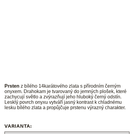
JK
Prsten
z bílého 14karátového zlata s přírodním černým
ony­xem. Drahokam je tvarovaný do jemných plošek, které
zachycují světlo a zvýrazňují jeho hluboký černý odstín.
Lesklý povrch onyxu vytváří jasný kontrast k chladnému
lesku bílého zlata a propůjčuje prstenu výrazný charakter.
VARIANTA: