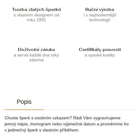
Tvorba zlatých šperků
Ruční výroba
s vlastním designem od
i s nejmodernější
roku 1991
technologií
Doživotní záruka
Certifikáty pravosti
a servis každé dva roky
a vysoké kvality
zdarma
Popis
Chcete šperk s osobním vzkazem? Rádi Vám vygravírujeme
jemný nápis, monogram nebo výjimečné datum a proměníme ho
v jedinečný šperk s vlastním příběhem.