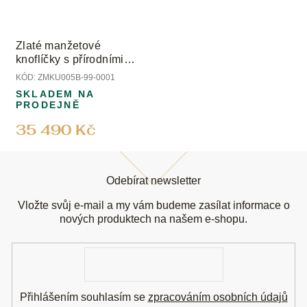
Zlaté manžetové
knoflíčky s přírodními
černými onyxy
KÓD:
ZMKU005B-99-0001
SKLADEM NA
PRODEJNĚ
35 490 Kč
Z
á
Odebírat newsletter
p
a
Vložte svůj e-mail a my vám budeme zasílat informace o
t
nových produktech na našem e-shopu.
í
E-
mail
Přihlášením souhlasím se
zpracováním osobních údajů