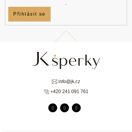
.
Přihlásit se
info
@
jk.cz
+420 241 091 761