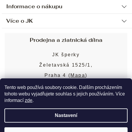
Informace o nákupu
Více o JK
Ochrana osobních údajů
Způsob platby a dopravy
Náš příběh
Prodejna a zlatnická dílna
Sjednání osobní schůzky
Náš tým
Obchodní podmínky
JK šperky
Design a výroba
Puncovní značky
Želetavská 1525/1,
Služby
Cookies
Praha 4 (
Mapa
)
Blog
Více o prodejně
Nejčastější dotazy
Tento web používá soubory cookie. Dalším procházením
tohoto webu vyjadřujete souhlas s jejich používáním. Více
informací
zde
.
Copyright 2026
JK šperky
. Všechna práva
Nastavení
vyhrazena.
Upravit nastavení cookies