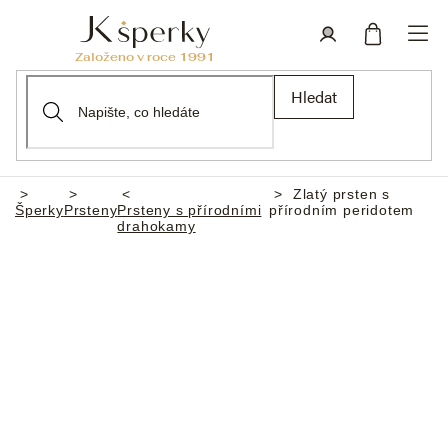
Přejít
na
obsah
Nákupní
Přihlášení
Hledat
košík
Zlatý prsten s
Domů
Šperky
Prsteny
Prsteny s přírodními
přírodním peridotem
drahokamy