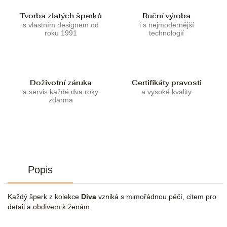
Tvorba zlatých šperků
Ruční výroba
s vlastním designem od
i s nejmodernější
roku 1991
technologií
Doživotní záruka
Certifikáty pravosti
a servis každé dva roky
a vysoké kvality
zdarma
Popis
Každý šperk z kolekce
Diva
vzniká s mimořádnou péčí, citem pro
detail a obdivem k ženám.