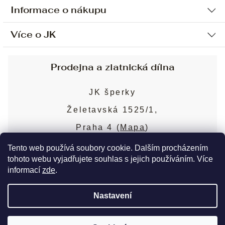
Informace o nákupu
Více o JK
Ochrana osobních údajů
Způsob platby a dopravy
Náš příběh
Prodejna a zlatnická dílna
Sjednání osobní schůzky
Náš tým
Obchodní podmínky
JK šperky
Design a výroba
Puncovní značky
Želetavská 1525/1,
Služby
Cookies
Praha 4 (
Mapa
)
Blog
Více o prodejně
Nejčastější dotazy
Tento web používá soubory cookie. Dalším procházením
tohoto webu vyjadřujete souhlas s jejich používáním. Více
informací
zde
.
Copyright 2026
JK šperky
. Všechna práva
Nastavení
vyhrazena.
Upravit nastavení cookies