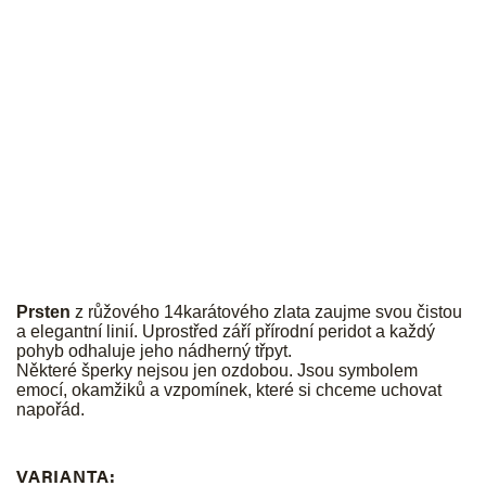
JK
Prsten
z růžového 14karátového zlata zaujme svou čistou
a elegantní linií. Uprostřed září přírodní peridot a každý
pohyb odhaluje jeho nádherný třpyt.
Některé šperky nejsou jen ozdobou. Jsou symbolem
emocí, okamžiků a vzpomínek, které si chceme uchovat
napořád.
VARIANTA: