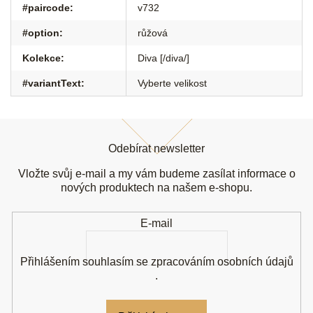
#paircode
:
v732
#option
:
růžová
Kolekce
:
Diva [/diva/]
#variantText
:
Vyberte velikost
Z
á
Odebírat newsletter
p
a
Vložte svůj e-mail a my vám budeme zasílat informace o
t
nových produktech na našem e-shopu.
í
E-mail
Přihlášením souhlasím se
zpracováním osobních údajů
.