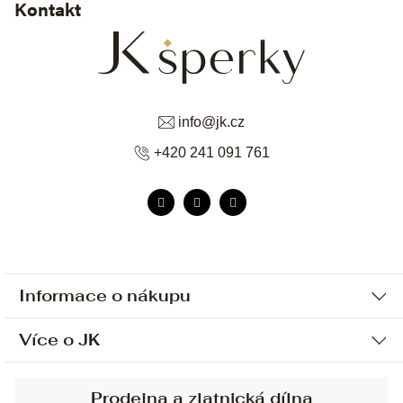
Kontakt
info
@
jk.cz
+420 241 091 761
Informace o nákupu
Více o JK
Ochrana osobních údajů
Způsob platby a dopravy
Náš příběh
Prodejna a zlatnická dílna