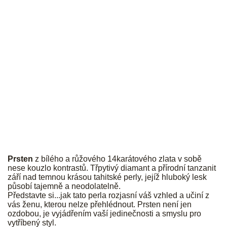
JK
Prsten
z bílého a růžového 14karátového zlata v sobě
nese kouzlo kontrastů. Třpytivý diamant a přírodní tanzanit
září nad temnou krásou tahitské perly, jejíž hluboký lesk
působí tajemně a neodolatelně.
Představte si...jak tato perla rozjasní váš vzhled a učiní z
vás ženu, kterou nelze přehlédnout. Prsten není jen
ozdobou, je vyjádřením vaší jedinečnosti a smyslu pro
vytříbený styl.