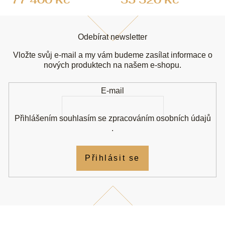
Z
á
Odebírat newsletter
p
a
Vložte svůj e-mail a my vám budeme zasílat informace o
t
nových produktech na našem e-shopu.
í
E-mail
Přihlášením souhlasím se
zpracováním osobních údajů
.
Přihlásit se