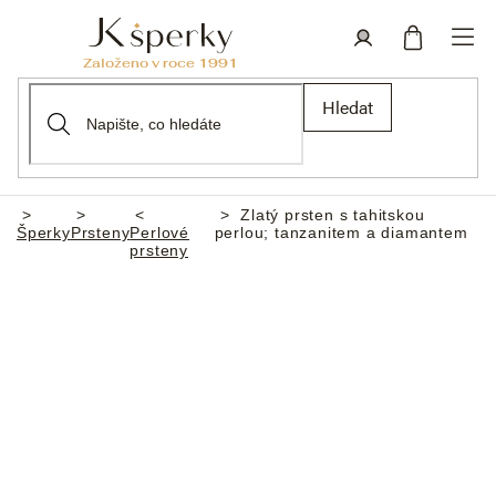
Přejít
na
obsah
Nákupní
Přihlášení
Hledat
košík
Zlatý prsten s tahitskou
Domů
Šperky
Prsteny
Perlové
perlou; tanzanitem a diamantem
prsteny