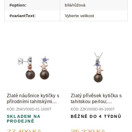
#option
:
bílá/růžová
#variantText
:
Vyberte velikost
Zlaté náušnice kytičky s
Zlatý přívěsek kytička s
přírodními tahitskými
tahitskou perlou;
perlami; tanzanity a
tanzanitem a diamantem
KÓD:
ZNKV008D-01-1600T
KÓD:
ZZKV009D-99-1600T
diamanty
SKLADEM NA
BĚŽNĚ DO 4 TÝDNŮ
PRODEJNĚ
77 400 Kč
35 320 Kč