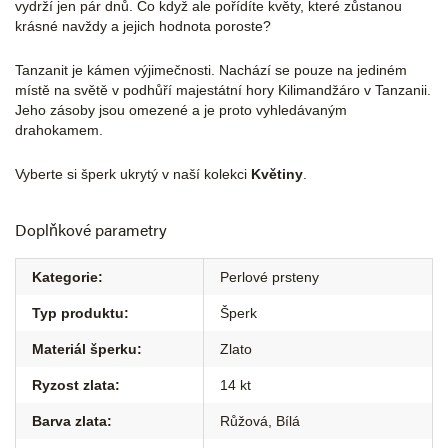
vydrží jen pár dnů. Co když ale pořídíte květy, které zůstanou
krásné navždy a jejich hodnota poroste?
Tanzanit je kámen výjimečnosti. Nachází se pouze na jediném
místě na světě v podhůří majestátní hory Kilimandžáro v Tanzanii.
Jeho zásoby jsou omezené a je proto vyhledávaným
drahokamem.
Vyberte si šperk ukrytý v naší kolekci
Květiny
.
Doplňkové parametry
Kategorie
:
Perlové prsteny
Typ produktu
:
Šperk
Materiál šperku
:
Zlato
Ryzost zlata
:
14 kt
Barva zlata
:
Růžová
,
Bílá