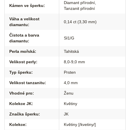
Diamant přírodní
,
Kámen ve šperku
:
Tanzanit přírodní
Váha a velikost
0,14 ct (3,30 mm)
diamantu
:
Čistota a barva
SI1/G
diamantu
:
Perla mořská
:
Tahitská
Velikost perly
:
8,0-9,0 mm
Typ šperku
:
Prsten
Velikost tanzanitu
:
4,0 mm
Vhodné pro
:
Ženu
Kolekce JK
:
Květiny
Značka šperku
:
JK
Kolekce
:
Květiny [/kvetiny/]