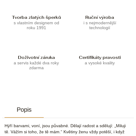
Tvorba zlatých šperků
Ruční výroba
s vlastním designem od
i s nejmodernější
roku 1991
technologií
Doživotní záruka
Certifikáty pravosti
a servis každé dva roky
a vysoké kvality
zdarma
Popis
Hýří barvami, voní, jsou půvabné. Dělají radost a sdělují: „Miluji
tě. Vážím si toho, že tě mám.“ Květiny ženu vždy potěší, i když