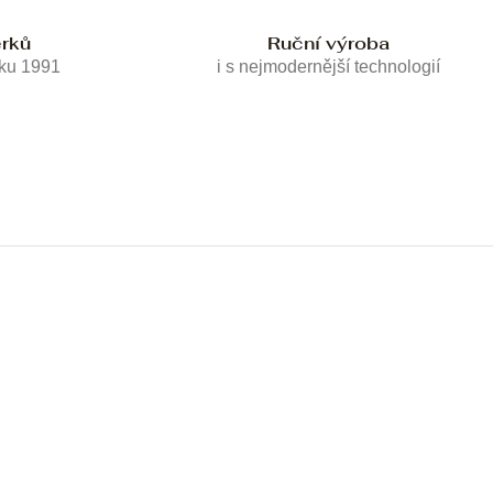
erků
Ruční výroba
oku 1991
i s nejmodernější technologií