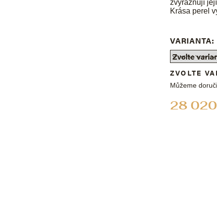
zvýrazňují je
Krása perel vy
VARIANTA:
ZVOLTE VA
Můžeme doruči
28 020