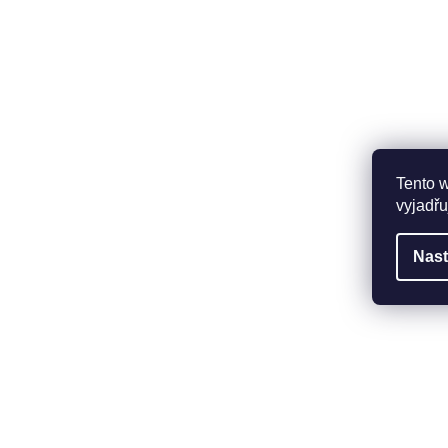
Tento 
vyjadřu
Nast