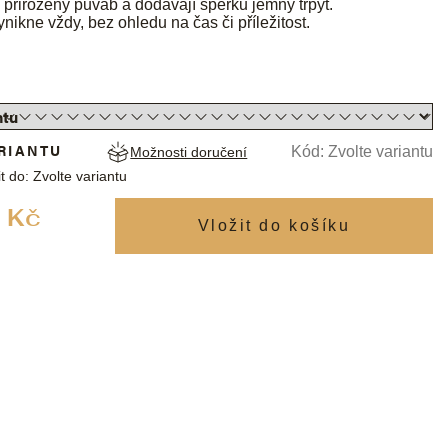
jí přirozený půvab a dodávají šperku jemný třpyt.
nikne vždy, bez ohledu na čas či příležitost.
RIANTU
Kód:
Zvolte variantu
Možnosti doručení
t do:
Zvolte variantu
Měrná
 Kč
cena: