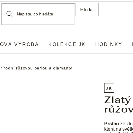
Hledat
OVÁ VÝROBA
KOLEKCE JK
HODINKY
přírodní růžovou perlou a diamanty
JK
Zlatý
růžo
Prsten
ze žl
která na světl