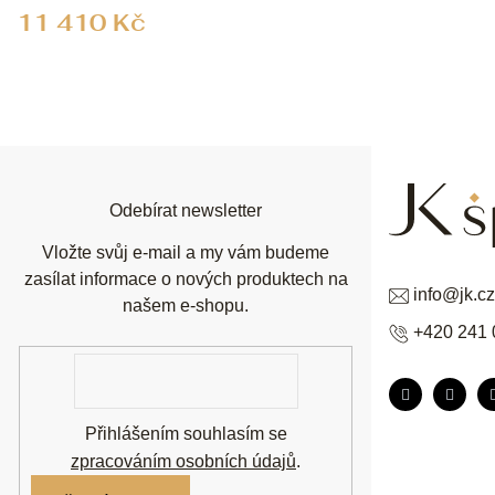
11 410 Kč
Z
á
p
a
t
í
Odebírat newsletter
Vložte svůj e-mail a my vám budeme
zasílat informace o nových produktech na
info
@
jk.cz
našem e-shopu.
+420 241 
E-
mail
Přihlášením souhlasím se
zpracováním osobních údajů
.