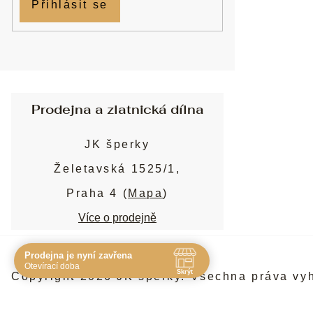
Přihlásit se
Prodejna a zlatnická dílna
JK šperky
Želetavská 1525/1,
Praha 4 (
Mapa
)
Více o prodejně
Prodejna je nyní zavřena
Navštivte nás osobně
Otevírací doba
Skrýt
Copyright 2026
JK šperky
. Všechna práva vy
Čas
Pauza
Po
10:00 - 19:00
-
Út
10:00 - 19:00
-