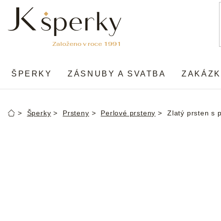
Přejít
na
obsah
ŠPERKY
ZÁSNUBY A SVATBA
ZAKÁZK
Šperky
Prsteny
Perlové prsteny
Zlatý prsten s 
Domů