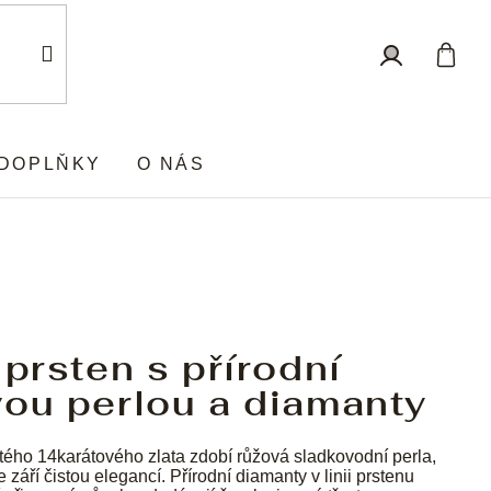
Nákup
Přihlášení
košík
DOPLŇKY
O NÁS
 prsten s přírodní
vou perlou a diamanty
utého 14karátového zlata zdobí růžová sladkovodní perla,
e září čistou elegancí. Přírodní diamanty v linii prstenu