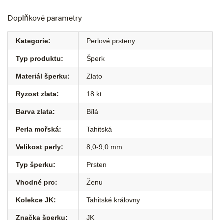
Doplňkové parametry
Kategorie
:
Perlové prsteny
Typ produktu
:
Šperk
Materiál šperku
:
Zlato
Ryzost zlata
:
18 kt
Barva zlata
:
Bílá
Perla mořská
:
Tahitská
Velikost perly
:
8,0-9,0 mm
Typ šperku
:
Prsten
Vhodné pro
:
Ženu
Kolekce JK
:
Tahitské královny
Značka šperku
:
JK