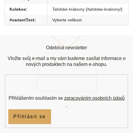
Kolekce
:
Tahitské královny [/tahitske-kralovny/]
#variantText
:
Vyberte velikost
Z
á
Odebírat newsletter
p
a
Vložte svůj e-mail a my vám budeme zasílat informace o
t
nových produktech na našem e-shopu.
í
E-
mail
Přihlášením souhlasím se
zpracováním osobních údajů
.
Přihlásit se