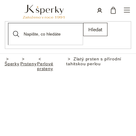
Přejít
na
obsah
Nákupní
Přihlášení
Hledat
košík
Zlatý prsten s přírodní
Domů
Šperky
Prsteny
Perlové
tahitskou perlou
prsteny