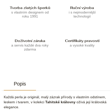
Tvorba zlatých šperků
Ruční výroba
s vlastním designem od
i s nejmodernější
roku 1991
technologií
Doživotní záruka
Certifikáty pravosti
a servis každé dva roky
a vysoké kvality
zdarma
Popis
Každá perla je originál, malý zázrak přírody s vlastním odstínem,
leskem i tvarem, v kolekci
Tahitské královny
ožívá její královská
elegance.