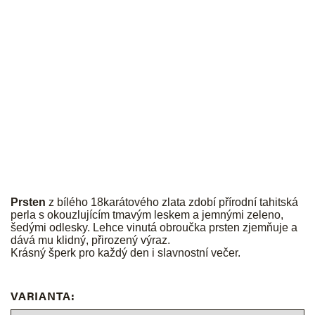
JK
Prsten
z bílého 18karátového zlata zdobí přírodní tahitská
perla s okouzlujícím tmavým leskem a jemnými zeleno,
šedými odlesky. Lehce vinutá obroučka prsten zjemňuje a
dává mu klidný, přirozený výraz.
Krásný šperk pro každý den i slavnostní večer.
VARIANTA: