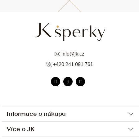
info
@
jk.cz
+420 241 091 761
Informace o nákupu
Více o JK
Ochrana osobních údajů