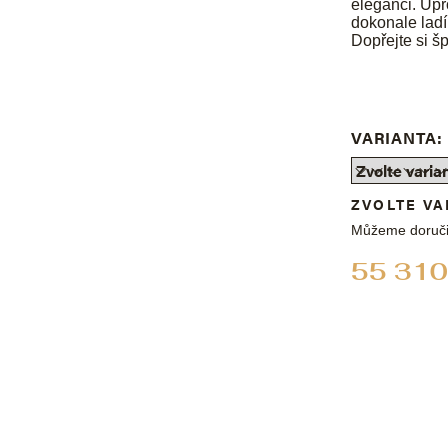
eleganci. Upro
dokonale ladí
Dopřejte si šp
VARIANTA:
ZVOLTE VA
Můžeme doruči
55 310