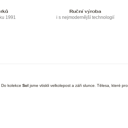
erků
Ruční výroba
oku 1991
i s nejmodernější technologií
é. Do kolekce
Sol
jsme vtiskli velkolepost a záři slunce. Tělesa, které pr