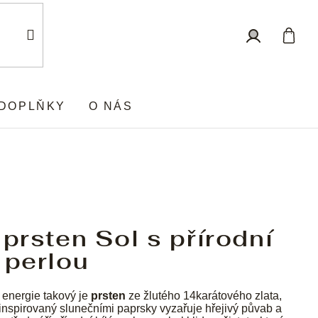
Nákup
Přihlášení
košík
DOPLŇKY
O NÁS
 prsten Sol s přírodní
 perlou
 energie takový je
prsten
ze žlutého 14karátového zlata,
inspirovaný slunečními paprsky vyzařuje hřejivý půvab a