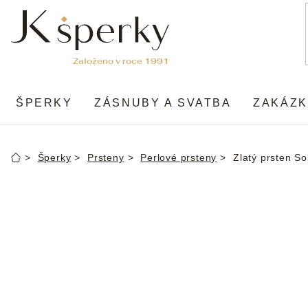
Přejít
na
obsah
ŠPERKY
ZÁSNUBY A SVATBA
ZAKÁZK
Šperky
Prsteny
Perlové prsteny
Zlatý prsten So
Domů