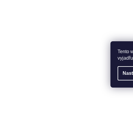
Tento 
vyjadřu
Nast