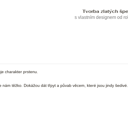
Tvorba zlatých šp
s vlastním designem od r
je charakter prstenu.
dy je nám těžko. Dokážou dát třpyt a půvab věcem, které jsou jindy šediv