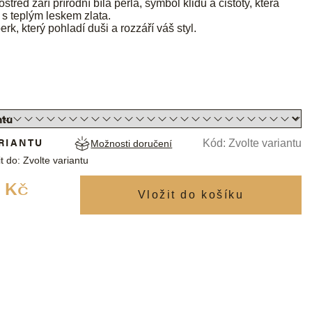
střed září přírodní bílá perla, symbol klidu a čistoty, která
 s teplým leskem zlata.
erk, který pohladí duši a rozzáří váš styl.
RIANTU
Kód:
Zvolte variantu
Možnosti doručení
t do:
Zvolte variantu
Měrná
 Kč
cena: