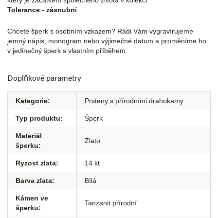
který je začátkem společného života v kolekci
Tolerance - zásnubní
Chcete šperk s osobním vzkazem? Rádi Vám vygravírujeme
jemný nápis, monogram nebo výjimečné datum a proměníme ho
v jedinečný šperk s vlastním příběhem.
Doplňkové parametry
Kategorie
:
Prsteny s přírodními drahokamy
Typ produktu
:
Šperk
Materiál
Zlato
šperku
:
Ryzost zlata
:
14 kt
Barva zlata
:
Bílá
Kámen ve
Tanzanit přírodní
šperku
: