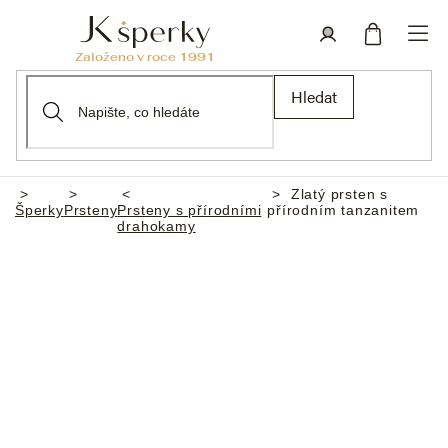
Přejít
na
obsah
Nákupní
Přihlášení
Hledat
košík
Zlatý prsten s
Domů
Šperky
Prsteny
Prsteny s přírodními
přírodním tanzanitem
drahokamy