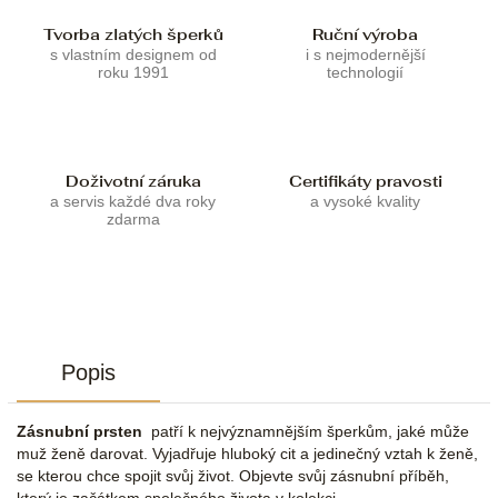
Tvorba zlatých šperků
Ruční výroba
s vlastním designem od
i s nejmodernější
roku 1991
technologií
Doživotní záruka
Certifikáty pravosti
a servis každé dva roky
a vysoké kvality
zdarma
Popis
Zásnubní prsten
patří k nejvýznamnějším šperkům, jaké může
muž ženě darovat. Vyjadřuje hluboký cit a jedinečný vztah k ženě,
se kterou chce spojit svůj život. Objevte svůj zásnubní příběh,