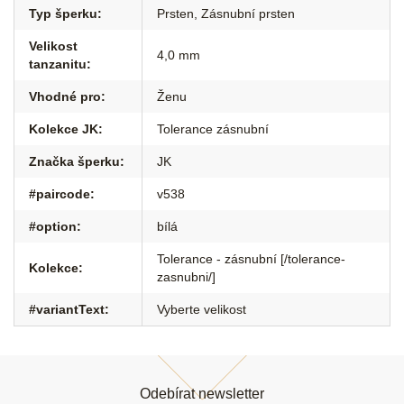
Typ šperku
:
Prsten
,
Zásnubní prsten
Velikost
4,0 mm
tanzanitu
:
Vhodné pro
:
Ženu
Kolekce JK
:
Tolerance zásnubní
Značka šperku
:
JK
#paircode
:
v538
#option
:
bílá
Tolerance - zásnubní [/tolerance-
Kolekce
:
zasnubni/]
#variantText
:
Vyberte velikost
Z
á
Odebírat newsletter