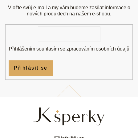
p
a
Vložte svůj e-mail a my vám budeme zasílat informace o
t
nových produktech na našem e-shopu.
í
E-
mail
Přihlášením souhlasím se
zpracováním osobních údajů
.
Přihlásit se