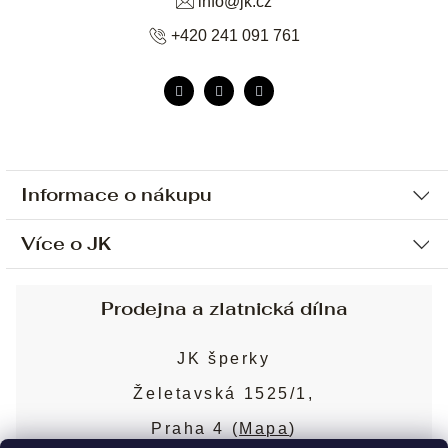
info
@
jk.cz
+420 241 091 761
Informace o nákupu
Více o JK
Ochrana osobních údajů
Způsob platby a dopravy
Náš příběh
Prodejna a zlatnická dílna
Sjednání osobní schůzky
Náš tým
Obchodní podmínky
JK šperky
Design a výroba
Puncovní značky
Želetavská 1525/1,
Služby
Cookies
Praha 4 (
Mapa
)
Blog