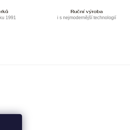
erků
Ruční výroba
oku 1991
i s nejmodernější technologií