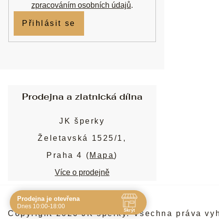
zpracováním osobních údajů
.
Přihlásit se
Prodejna a zlatnická dílna
JK šperky
Želetavská 1525/1,
Praha 4 (
Mapa
)
Více o prodejně
Prodejna je otevřena
Navštivte nás osobně
Dnes 10:00-18:00
Skrýt
Copyright 2026
JK šperky
. Všechna práva vy
Čas
Pauza