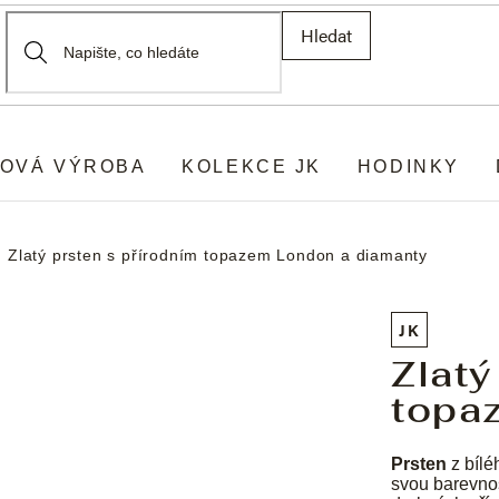
Hledat
OVÁ VÝROBA
KOLEKCE JK
HODINKY
Zlatý prsten s přírodním topazem London a diamanty
JK
Zlatý
topa
Prsten
z bílé
svou barevnos