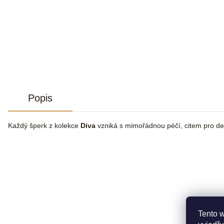
Popis
Každý šperk z kolekce
Diva
vzniká s mimořádnou péčí, citem pro de
Tento 