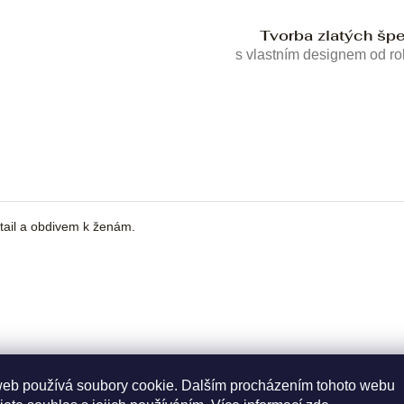
Tvorba zlatých šp
s vlastním designem od r
tail a obdivem k ženám.
web používá soubory cookie. Dalším procházením tohoto webu