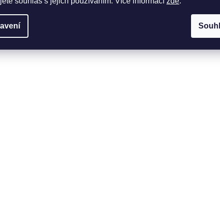
jete souhlas s jejich používáním. Více informací
zde
.
avení
Souh