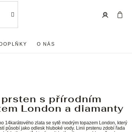
Nákup
Přihlášení
košík
DOPLŇKY
O NÁS
 prsten s přírodním
zem London a diamanty
ho 14karátového zlata se sytě modrým topazem London, který
tí působí jako odlesk hluboké vody. Linii prstenu zdobí řada