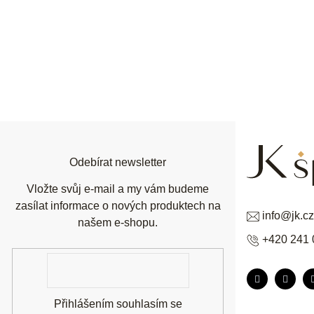
Z
á
p
a
t
í
Odebírat newsletter
Vložte svůj e-mail a my vám budeme
zasílat informace o nových produktech na
info
@
jk.cz
našem e-shopu.
+420 241 
E-
mail
Přihlášením souhlasím se