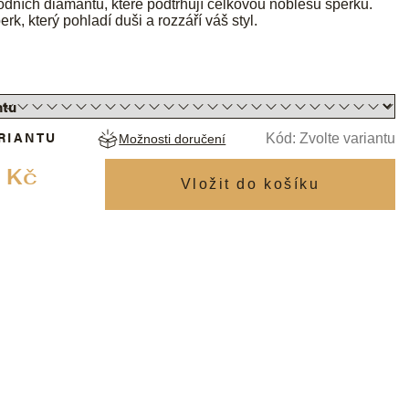
odních diamantů, které podtrhují celkovou noblesu šperku.
erk, který pohladí duši a rozzáří váš styl.
RIANTU
Kód:
Zvolte variantu
Možnosti doručení
Měrná
 Kč
cena: