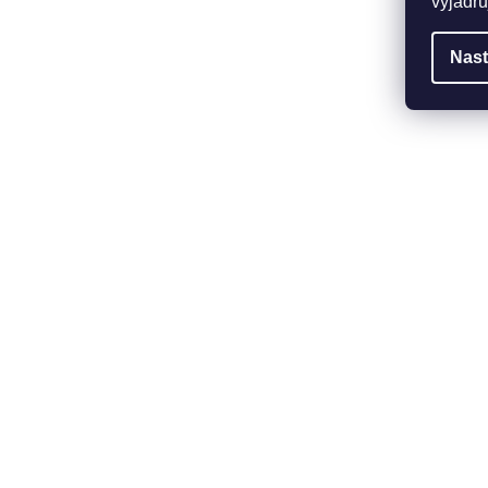
vyjadřu
Nast