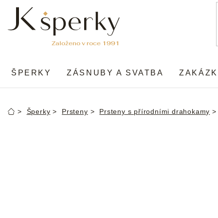
Přejít
na
obsah
ŠPERKY
ZÁSNUBY A SVATBA
ZAKÁZK
Šperky
Prsteny
Prsteny s přírodními drahokamy
Domů