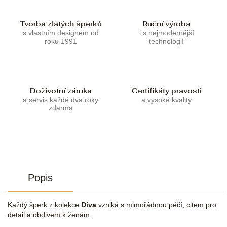
Tvorba zlatých šperků
Ruční výroba
s vlastním designem od
i s nejmodernější
roku 1991
technologií
Doživotní záruka
Certifikáty pravosti
a servis každé dva roky
a vysoké kvality
zdarma
Popis
Každý šperk z kolekce
Diva
vzniká s mimořádnou péčí, citem pro
detail a obdivem k ženám.