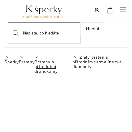
Přejít
na
obsah
Nákupní
Přihlášení
Hledat
košík
Zlatý prsten s
Domů
Šperky
Prsteny
Prsteny s
přírodním turmalínem a
přírodními
diamanty
drahokamy