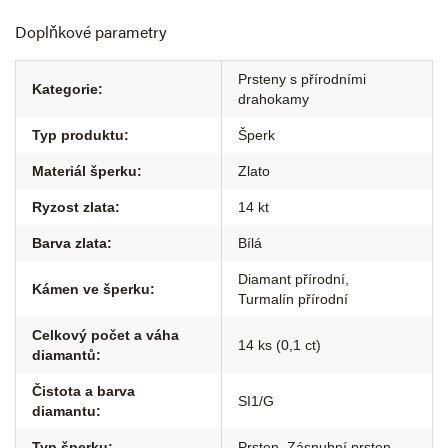
Doplňkové parametry
Prsteny s přírodními
Kategorie
:
drahokamy
Typ produktu
:
Šperk
Materiál šperku
:
Zlato
Ryzost zlata
:
14 kt
Barva zlata
:
Bílá
Diamant přírodní
,
Kámen ve šperku
:
Turmalín přírodní
Celkový počet a váha
14 ks (0,1 ct)
diamantů
:
Čistota a barva
SI1/G
diamantu
:
Typ šperku
:
Prsten
,
Zásnubní prsten