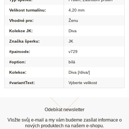
Velikost turmalínu
:
4,20 mm
Vhodné pro
:
Ženu
Kolekce JK
:
Diva
Značka šperku
:
JK
#paircode
:
v729
#option
:
bílá
Kolekce
:
Diva [/diva/]
#variantText
:
Vyberte velikost
Z
á
Odebírat newsletter
p
a
Vložte svůj e-mail a my vám budeme zasílat informace o
t
nových produktech na našem e-shopu.