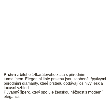
JK
Prsten
z bílého 14karátového zlata s přírodním
turmalínem. Elegantní linie prstenu jsou zdobené třpytivými
přírodními diamanty, které prstenu dodávají oslnivý lesk a
luxusní vzhled.
Půvabný šperk, který spojuje ženskou něžnost s moderní
elegancí.