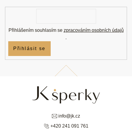
í
E-
mail
Přihlášením souhlasím se
zpracováním osobních údajů
.
Přihlásit se
info
@
jk.cz
+420 241 091 761