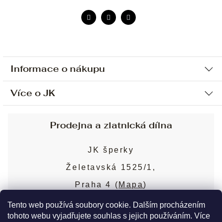
Informace o nákupu
Více o JK
Ochrana osobních údajů
Způsob platby a dopravy
Náš příběh
Prodejna a zlatnická dílna
Sjednání osobní schůzky
Náš tým
Obchodní podmínky
JK šperky
Design a výroba
Puncovní značky
Želetavská 1525/1,
Služby
Cookies
Praha 4 (
Mapa
)
Blog
Více o prodejně
Nejčastější dotazy
Tento web používá soubory cookie. Dalším procházením
tohoto webu vyjadřujete souhlas s jejich používáním. Více