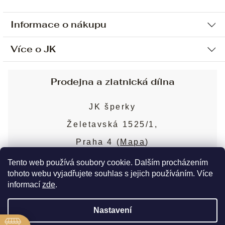
Informace o nákupu
Více o JK
Ochrana osobních údajů
Způsob platby a dopravy
Náš příběh
Prodejna a zlatnická dílna
Sjednání osobní schůzky
Náš tým
Obchodní podmínky
JK šperky
Design a výroba
Puncovní značky
Želetavská 1525/1,
Služby
Cookies
Praha 4 (
Mapa
)
Blog
Více o prodejně
Nejčastější dotazy
Tento web používá soubory cookie. Dalším procházením
tohoto webu vyjadřujete souhlas s jejich používáním. Více
informací
zde
.
Copyright 2026
JK šperky
. Všechna práva
Nastavení
vyhrazena.
Upravit nastavení cookies