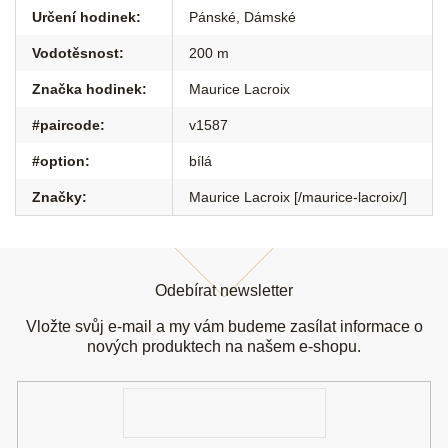
Určení hodinek
:
Pánské
,
Dámské
Vodotěsnost
:
200 m
Značka hodinek
:
Maurice Lacroix
#paircode
:
v1587
#option
:
bílá
Značky
:
Maurice Lacroix [/maurice-lacroix/]
Z
á
Odebírat newsletter
p
a
Vložte svůj e-mail a my vám budeme zasílat informace o
t
nových produktech na našem e-shopu.
í
E-
mail