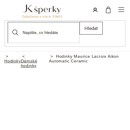
Přejít
na
obsah
Nákupní
Přihlášení
Hledat
košík
Hodinky Maurice Lacroix Aikon
Domů
Hodinky
Dámské
Automatic Ceramic
hodinky