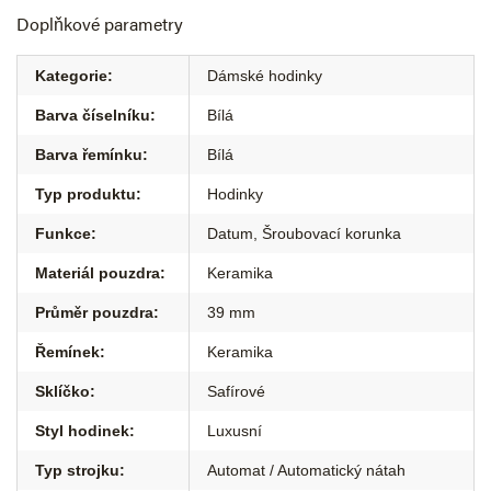
Doplňkové parametry
Kategorie
:
Dámské hodinky
Barva číselníku
:
Bílá
Barva řemínku
:
Bílá
Typ produktu
:
Hodinky
Funkce
:
Datum
,
Šroubovací korunka
Materiál pouzdra
:
Keramika
Průměr pouzdra
:
39 mm
Řemínek
:
Keramika
Sklíčko
:
Safírové
Styl hodinek
:
Luxusní
Typ strojku
:
Automat / Automatický nátah