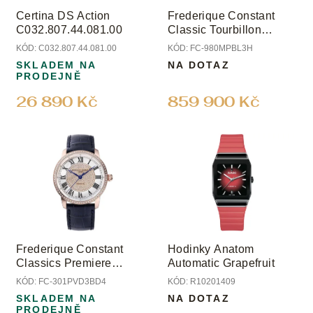
o
Certina DS Action
Frederique Constant
d
C032.807.44.081.00
Classic Tourbillon
u
Manufacture Limited
KÓD:
C032.807.44.081.00
KÓD:
FC-980MPBL3H
k
Edition
SKLADEM NA
NA DOTAZ
t
PRODEJNĚ
ů
26 890 Kč
859 900 Kč
Frederique Constant
Hodinky Anatom
Classics Premiere
Automatic Grapefruit
Limited Edition
KÓD:
FC-301PVD3BD4
KÓD:
R10201409
SKLADEM NA
NA DOTAZ
PRODEJNĚ