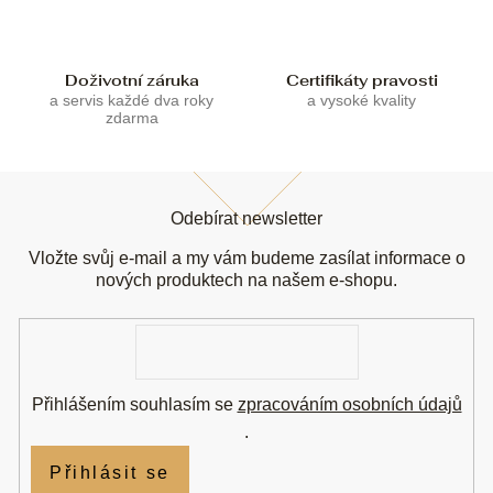
p
i
s
u
Doživotní záruka
Certifikáty pravosti
a servis každé dva roky
a vysoké kvality
zdarma
Z
á
Odebírat newsletter
p
a
Vložte svůj e-mail a my vám budeme zasílat informace o
t
nových produktech na našem e-shopu.
í
E-
mail
Přihlášením souhlasím se
zpracováním osobních údajů
.
Přihlásit se