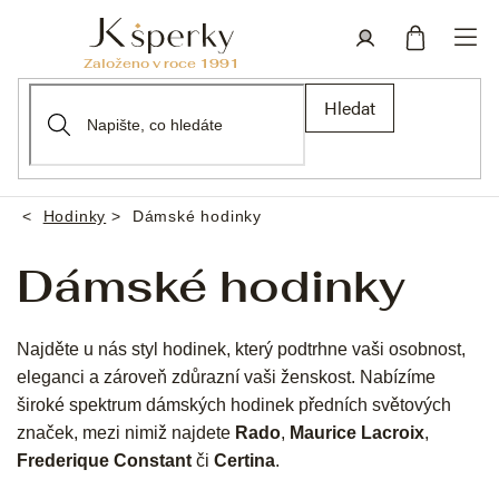
Přejít
na
obsah
Nákupní
Přihlášení
Hledat
košík
Hodinky
Dámské hodinky
Domů
Dámské hodinky
Najděte u nás styl hodinek, který podtrhne vaši osobnost,
eleganci a zároveň zdůrazní vaši ženskost. Nabízíme
široké spektrum dámských hodinek předních světových
značek, mezi nimiž najdete
Rado
,
Maurice Lacroix
,
Frederique Constant
či
Certina
.