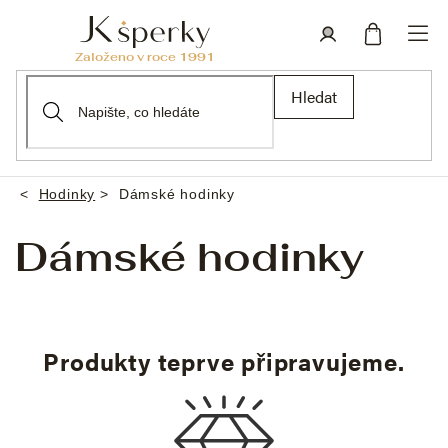
Přejít
na
obsah
Nákupní
Přihlášení
Hledat
košík
Hodinky
Dámské hodinky
Domů
Dámské hodinky
Produkty teprve připravujeme.