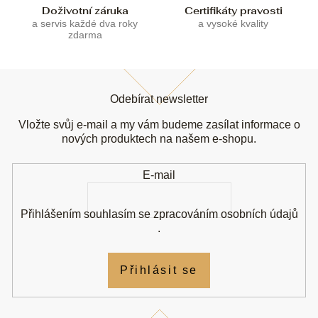
Doživotní záruka
Certifikáty pravosti
a servis každé dva roky
a vysoké kvality
zdarma
Z
á
Odebírat newsletter
p
a
Vložte svůj e-mail a my vám budeme zasílat informace o
t
nových produktech na našem e-shopu.
í
E-mail
Přihlášením souhlasím se
zpracováním osobních údajů
.
Přihlásit se