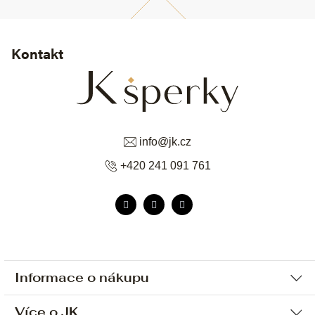
Kontakt
info
@
jk.cz
+420 241 091 761
Informace o nákupu
Více o JK
Ochrana osobních údajů