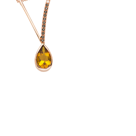
pazy Swiss s vysokou průhledností a živým leskem, čisté bílé
egancí nebo jedinečný vltavín, kámen s příběhem vesmíru i
 jednotlivé kameny mohou lišit v odstínu, právě v této
vá hodnota.