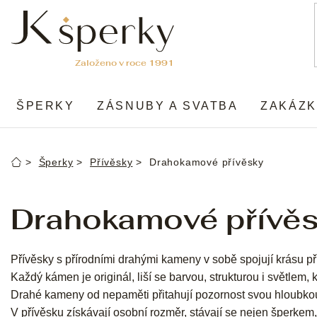
Přejít
na
obsah
ŠPERKY
ZÁSNUBY A SVATBA
ZAKÁZK
Šperky
Přívěsky
Drahokamové přívěsky
Domů
Drahokamové přívě
Přívěsky s přírodními drahými kameny v sobě spojují krásu p
Každý kámen je originál, liší se barvou, strukturou i světlem, 
Drahé kameny od nepaměti přitahují pozornost svou hloubkou
V přívěsku získávají osobní rozměr, stávají se nejen šperkem,