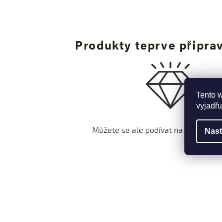
Produkty teprve připra
Tento 
vyjadřu
Můžete se ale podívat na ostatní ka
Nast