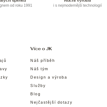
latých šperků
Ruční výroba
ignem od roku 1991
i s nejmodernější technologií
Více o JK
ajů
Náš příběh
ravy
Náš tým
ůzky
Design a výroba
Služby
Blog
Nejčastější dotazy