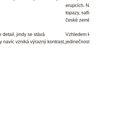
erupcích. Nechybí ani modré to
topazy, safíry s nadčasovou el
české země.
detail, jindy se stává
Vzhledem k přírodnímu původu se
 navíc vzniká výrazný kontrast,
jedinečnosti spočívá jejich pra