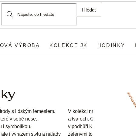
Hledat
OVÁ VÝROBA
KOLEKCE JK
HODINKY
sky
řírody s lidským řemeslem.
V kolekci najdete jemné i výra
které v sobě nese.
a tvarech. Objevují se zde výji
 i symbolikou.
v podhůří Kilimandžára a je ce
 ale i výrazem stylu a nálady.
zelenými tóny, jenž vzniká hlu