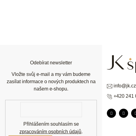
Z
á
p
a
t
í
Odebírat newsletter
Vložte svůj e-mail a my vám budeme
zasílat informace o nových produktech na
info
@
jk.cz
našem e-shopu.
+420 241 
E-
mail
Přihlášením souhlasím se
zpracováním osobních údajů
.