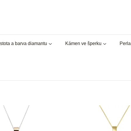
stota a barva diamantu
Kámen ve šperku
Perl