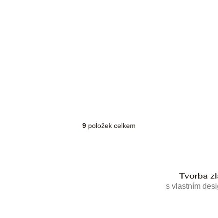
9
položek celkem
O
v
l
á
d
Tvorba z
a
c
s vlastním des
í
p
r