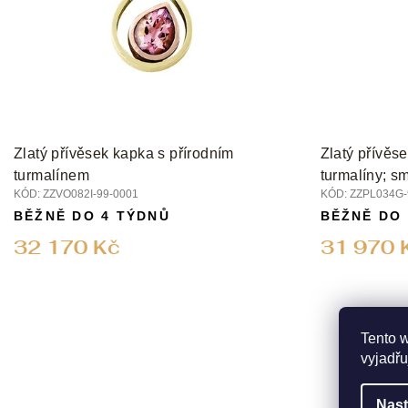
p
r
o
d
u
k
t
Zlatý přívěsek kapka s přírodním
Zlatý přívěs
ů
turmalínem
turmalíny; s
KÓD:
ZZVO082I-99-0001
KÓD:
ZZPL034G-
BĚŽNĚ DO 4 TÝDNŮ
BĚŽNĚ DO
32 170 Kč
31 970 
Tento 
vyjadřu
Nast