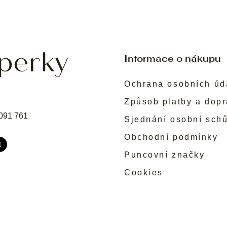
v
k
y
v
ý
p
Informace o nákupu
i
s
Ochrana osobních úd
u
Způsob platby a dop
091 761
Sjednání osobní sch
Obchodní podmínky
Puncovní značky
Cookies