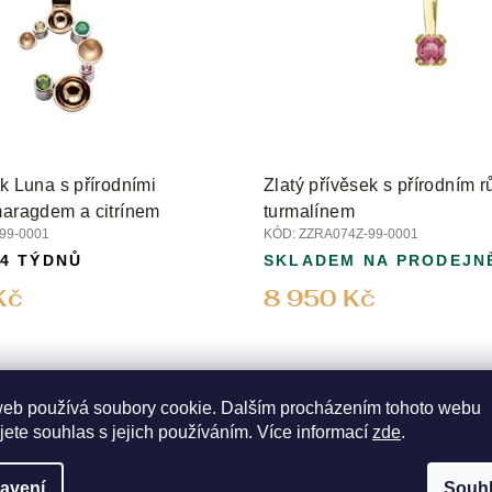
ek Luna s přírodními
Zlatý přívěsek s přírodním 
maragdem a citrínem
turmalínem
99-0001
KÓD:
ZZRA074Z-99-0001
 4 TÝDNŮ
SKLADEM NA PRODEJN
Kč
8 950 Kč
web používá soubory cookie. Dalším procházením tohoto webu
jete souhlas s jejich používáním. Více informací
zde
.
avení
Souh