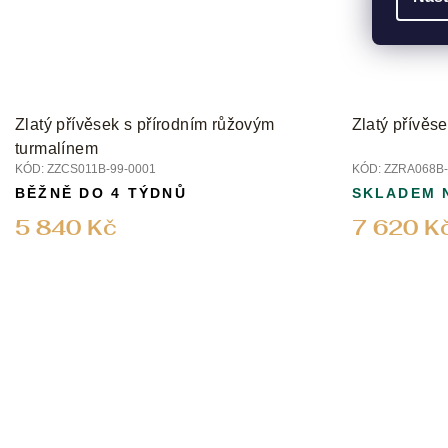
Zlatý přívěsek s přírodním růžovým
Zlatý přívěs
turmalínem
KÓD:
ZZCS011B-99-0001
KÓD:
ZZRA068B-
BĚŽNĚ DO 4 TÝDNŮ
SKLADEM 
5 840 Kč
7 620 K