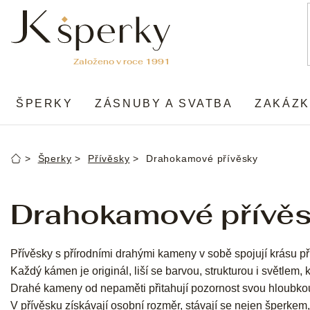
Přejít
na
obsah
ŠPERKY
ZÁSNUBY A SVATBA
ZAKÁZK
Šperky
Přívěsky
Drahokamové přívěsky
Domů
Drahokamové přívě
Přívěsky s přírodními drahými kameny v sobě spojují krásu p
Každý kámen je originál, liší se barvou, strukturou i světlem, 
Drahé kameny od nepaměti přitahují pozornost svou hloubkou
V přívěsku získávají osobní rozměr, stávají se nejen šperkem,