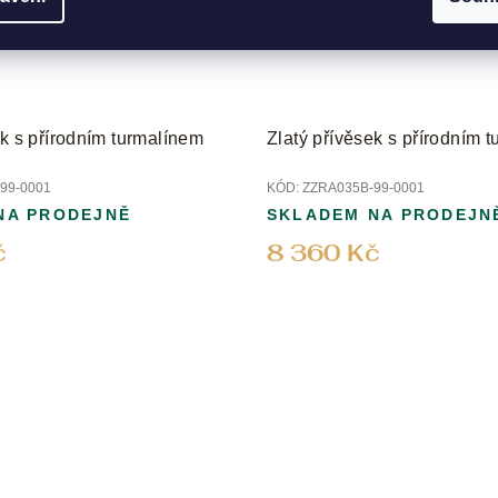
ek s přírodním turmalínem
Zlatý přívěsek s přírodním 
99-0001
KÓD:
ZZRA035B-99-0001
NA PRODEJNĚ
SKLADEM NA PRODEJN
č
8 360 Kč