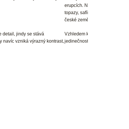
erupcích. Nechybí ani modré to
topazy, safíry s nadčasovou el
české země.
detail, jindy se stává
Vzhledem k přírodnímu původu se
 navíc vzniká výrazný kontrast,
jedinečnosti spočívá jejich pra