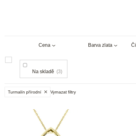
Cena
Barva zlata
Či
Na skladě
3
Turmalín přírodní
Vymazat filtry
V
ý
p
i
s