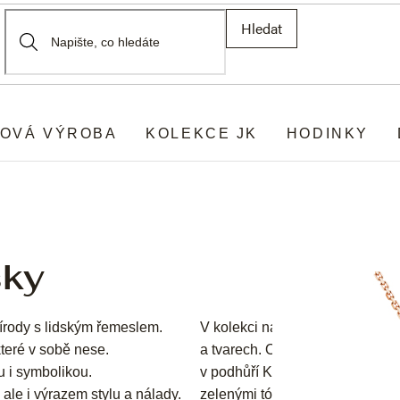
Hledat
OVÁ VÝROBA
KOLEKCE JK
HODINKY
sky
řírody s lidským řemeslem.
V kolekci najdete jemné i výra
které v sobě nese.
a tvarech. Objevují se zde výji
 i symbolikou.
v podhůří Kilimandžára a je ce
 ale i výrazem stylu a nálady.
zelenými tóny, jenž vzniká hlu