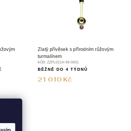
růžovým
Zlatý přívěsek s přírodním růžovým
turmalínem
KÓD:
ZZPL021H-99-0001
Ě
BĚŽNĚ DO 4 TÝDNŮ
21 010 Kč
lasím