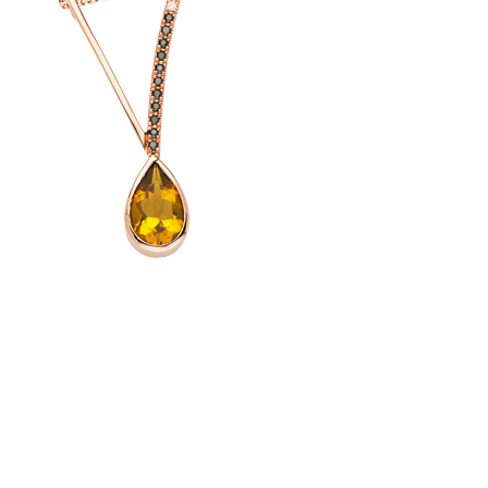
pazy Swiss s vysokou průhledností a živým leskem, čisté bílé
egancí nebo jedinečný vltavín, kámen s příběhem vesmíru i
 jednotlivé kameny mohou lišit v odstínu, právě v této
vá hodnota.