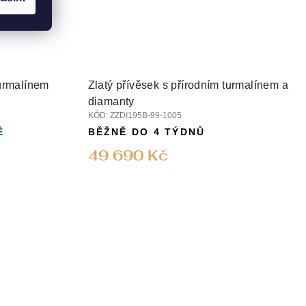
turmalínem
Zlatý přívěsek s přírodním turmalínem a
diamanty
KÓD:
ZZDI195B-99-1005
Ě
BĚŽNĚ DO 4 TÝDNŮ
49 690 Kč