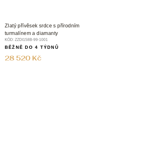
Zlatý přívěsek srdce s přírodním
turmalínem a diamanty
KÓD:
ZZDI158B-99-1001
BĚŽNĚ DO 4 TÝDNŮ
28 520 Kč
Z