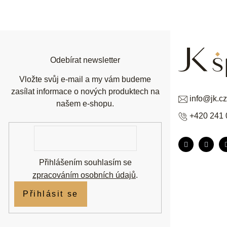
á
p
a
t
í
Odebírat newsletter
Vložte svůj e-mail a my vám budeme
zasílat informace o nových produktech na
info
@
jk.cz
našem e-shopu.
+420 241 
E-
mail
Přihlášením souhlasím se
zpracováním osobních údajů
.
Přihlásit se