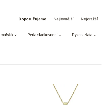
Ř
a
Doporučujeme
Nejlevnější
Nejdražší
z
e
a mořská
Perla sladkovodní
Ryzost zlata
n
í
p
r
o
d
u
k
t
ů