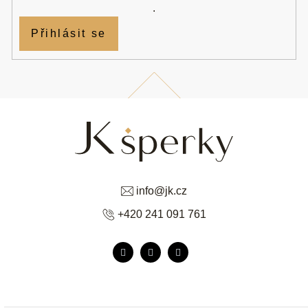
.
Přihlásit se
info
@
jk.cz
+420 241 091 761