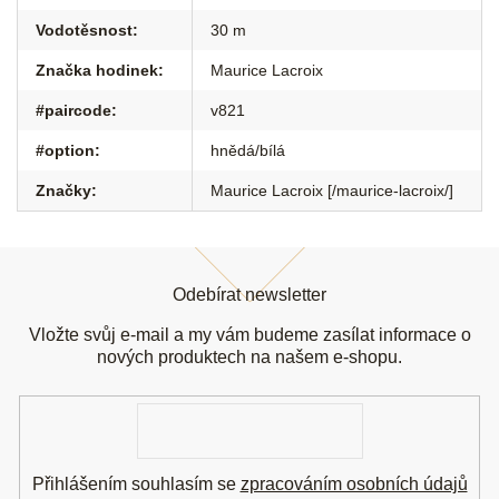
Vodotěsnost
:
30 m
Značka hodinek
:
Maurice Lacroix
#paircode
:
v821
#option
:
hnědá/bílá
Značky
:
Maurice Lacroix [/maurice-lacroix/]
Z
á
Odebírat newsletter
p
a
Vložte svůj e-mail a my vám budeme zasílat informace o
t
nových produktech na našem e-shopu.
í
E-
mail
Přihlášením souhlasím se
zpracováním osobních údajů