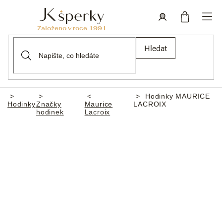
Přejít
na
obsah
Nákupní
Přihlášení
Hledat
košík
Hodinky MAURICE
Domů
Hodinky
Značky
Maurice
LACROIX
hodinek
Lacroix