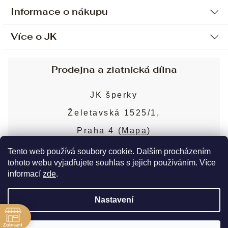
Informace o nákupu
Více o JK
Ochrana osobních údajů
Způsob platby a dopravy
Náš příběh
Prodejna a zlatnická dílna
Sjednání osobní schůzky
Náš tým
Obchodní podmínky
JK šperky
Design a výroba
Puncovní značky
Želetavská 1525/1,
Služby
Cookies
Praha 4 (
Mapa
)
Blog
Více o prodejně
Nejčastější dotazy
Tento web používá soubory cookie. Dalším procházením
tohoto webu vyjadřujete souhlas s jejich používáním. Více
informací
zde
.
Copyright 2026
JK šperky
. Všechna práva
Nastavení
vyhrazena.
Upravit nastavení cookies
ě
Zobrazit