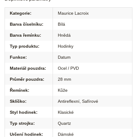
Kategorie
:
Maurice Lacroix
Barva číselníku
:
Bílá
Barva řemínku
:
Hnědá
Typ produktu
:
Hodinky
Funkce
:
Datum
Materiál pouzdra
:
Ocel / PVD
Průměr pouzdra
:
28 mm
Řemínek
:
Kůže
Sklíčko
:
Antireflexní
,
Safírové
Styl hodinek
:
Klasické
Typ strojku
:
Quartz
Určení hodinek
:
Dámské