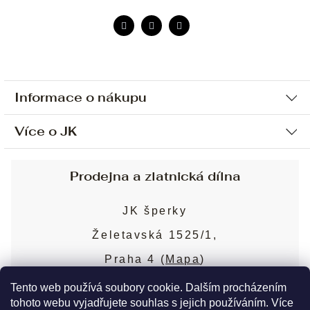
Informace o nákupu
Více o JK
Ochrana osobních údajů
Způsob platby a dopravy
Náš příběh
Prodejna a zlatnická dílna
Sjednání osobní schůzky
Náš tým
Obchodní podmínky
JK šperky
Design a výroba
Puncovní značky
Želetavská 1525/1,
Služby
Cookies
Praha 4 (
Mapa
)
Blog
Více o prodejně
Nejčastější dotazy
Tento web používá soubory cookie. Dalším procházením
tohoto webu vyjadřujete souhlas s jejich používáním. Více