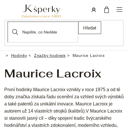
Přejít
na
obsah
Nákupní
Přihlášení
Hledat
košík
Hodinky
Značky hodinek
Maurice Lacroix
Domů
Maurice Lacroix
První hodinky Maurice Lacroix vznikly v roce 1975 a od té
doby značka získala řadu ocenění za vzhled svých výrobků
a také patentů za unikátní inovace. Maurice Lacroix je
autorem už 14 vlastních strojků (kalibrů).V Maurice Lacroix
si stanovili jasný cíl – díky spojení tradic švýcarského
hodinářství a vlastních zdokonalení, moderního vzhledu,