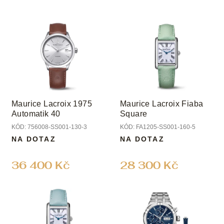
o
d
V
u
ý
k
p
t
i
ů
s
p
r
o
Maurice Lacroix 1975
Maurice Lacroix Fiaba
d
Automatik 40
Square
u
KÓD:
756008-SS001-130-3
KÓD:
FA1205-SS001-160-5
k
NA DOTAZ
NA DOTAZ
t
ů
36 400 Kč
28 300 Kč