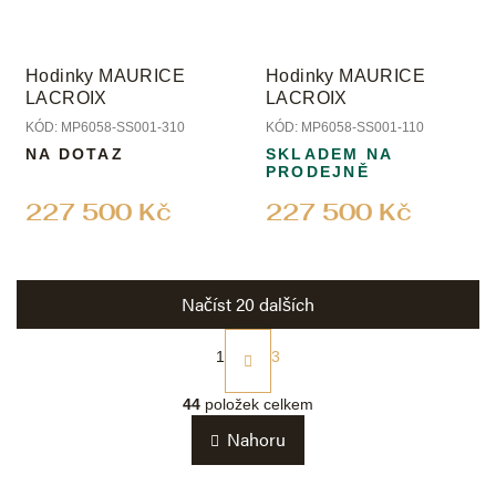
Hodinky MAURICE
Hodinky MAURICE
LACROIX
LACROIX
KÓD:
MP6058-SS001-310
KÓD:
MP6058-SS001-110
NA DOTAZ
SKLADEM NA
PRODEJNĚ
227 500 Kč
227 500 Kč
Načíst 20 dalších
S
t
1
3
r
O
á
v
44
položek celkem
n
l
k
Nahoru
á
o
d
v
a