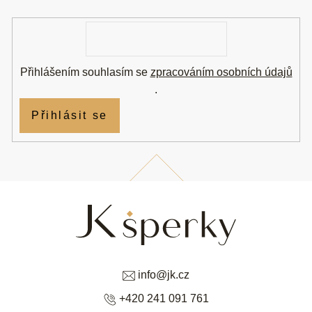
í
E-
mail
Přihlášením souhlasím se
zpracováním osobních údajů
.
Přihlásit se
info
@
jk.cz
+420 241 091 761