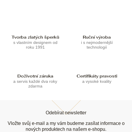
á
c
n
í
í
p
r
v
k
Tvorba zlatých šperků
Ruční výroba
y
s vlastním designem od
i s nejmodernější
v
roku 1991
technologií
ý
p
i
s
u
Doživotní záruka
Certifikáty pravosti
a servis každé dva roky
a vysoké kvality
zdarma
Z
á
Odebírat newsletter
p
a
Vložte svůj e-mail a my vám budeme zasílat informace o
t
nových produktech na našem e-shopu.