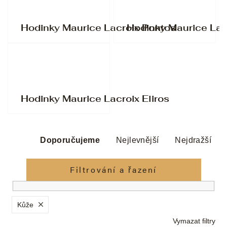
Hodinky Maurice Lacroix Pontos
Hodinky Maurice Lac
Hodinky Maurice Lacroix Eliros
Ř
a
Doporučujeme
Nejlevnější
Nejdražší
z
e
Filtrování a řazení
n
í
p
Kůže
r
Vymazat filtry