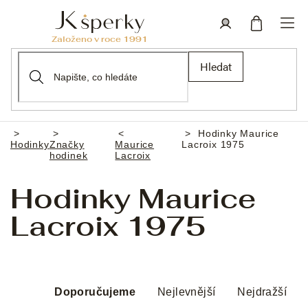
Přejít
na
obsah
Nákupní
Přihlášení
Hledat
košík
Hodinky Maurice
Domů
Hodinky
Značky
Maurice
Lacroix 1975
hodinek
Lacroix
Hodinky Maurice
Lacroix 1975
Ř
a
Doporučujeme
Nejlevnější
Nejdražší