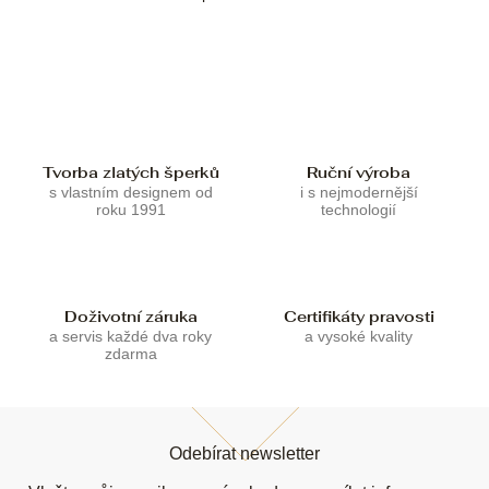
O
v
l
á
d
a
c
í
p
Tvorba zlatých šperků
Ruční výroba
r
s vlastním designem od
i s nejmodernější
roku 1991
technologií
v
k
y
v
ý
Doživotní záruka
Certifikáty pravosti
p
a servis každé dva roky
a vysoké kvality
i
zdarma
s
u
Z
á
Odebírat newsletter
p