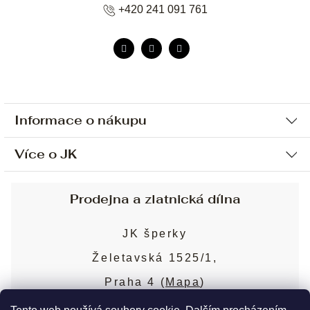
+420 241 091 761
Informace o nákupu
Více o JK
Ochrana osobních údajů
Způsob platby a dopravy
Náš příběh
Prodejna a zlatnická dílna
Sjednání osobní schůzky
Náš tým
Obchodní podmínky
JK šperky
Design a výroba
Puncovní značky
Želetavská 1525/1,
Služby
Cookies
Praha 4 (
Mapa
)
Blog
Více o prodejně
Nejčastější dotazy