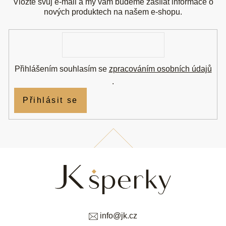
a
Vložte svůj e-mail a my vám budeme zasílat informace o
t
nových produktech na našem e-shopu.
í
E-
mail
Přihlášením souhlasím se
zpracováním osobních údajů
.
Přihlásit se
info
@
jk.cz