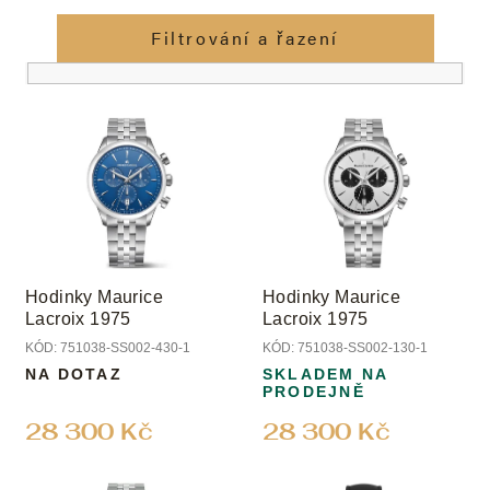
z
e
Filtrování a řazení
n
í
V
p
ý
r
p
o
i
d
s
u
p
k
r
t
o
ů
Hodinky Maurice
Hodinky Maurice
d
Lacroix 1975
Lacroix 1975
u
KÓD:
751038-SS002-430-1
KÓD:
751038-SS002-130-1
k
NA DOTAZ
SKLADEM NA
t
PRODEJNĚ
ů
28 300 Kč
28 300 Kč