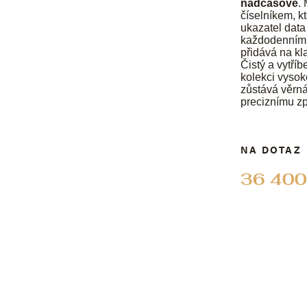
nadčasově
.
číselníkem, kt
ukazatel data
každodenním ž
přidává na kl
Čistý a vytří
kolekci vysok
zůstává věrná
preciznímu zp
NA DOTAZ
36 400