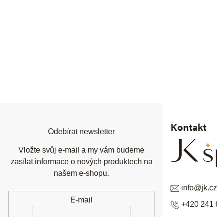
Z
á
p
a
t
í
Kontakt
Odebírat newsletter
Vložte svůj e-mail a my vám budeme
zasílat informace o nových produktech na
našem e-shopu.
info
@
jk.cz
E-mail
+420 241 