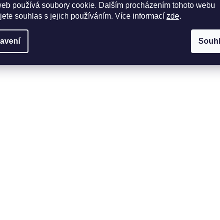
web používá soubory cookie. Dalším procházením tohoto webu
jete souhlas s jejich používáním. Více informací
zde
.
avení
Souh