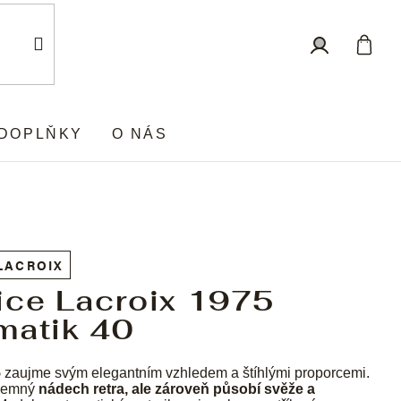
Nákup
Přihlášení
košík
DOPLŇKY
O NÁS
LACROIX
ice Lacroix 1975
matik 40
5
zaujme svým elegantním vzhledem a štíhlými proporcemi.
jemný
nádech retra, ale zároveň působí svěže a