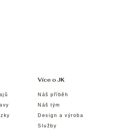
Více o JK
ajů
Náš příběh
ravy
Náš tým
ůzky
Design a výroba
Služby