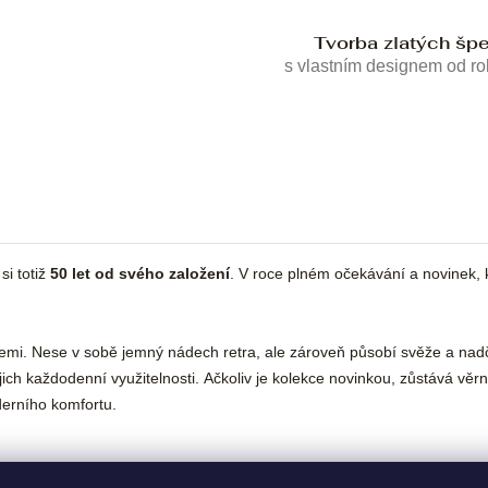
Tvorba zlatých šp
s vlastním designem od r
i totiž
50 let od svého založení
. V roce plném očekávání a novinek,
. Nese v sobě jemný nádech retra, ale zároveň působí svěže a nadčasov
ejich každodenní využitelnosti. Ačkoliv je kolekce novinkou, zůstává vě
derního komfortu.