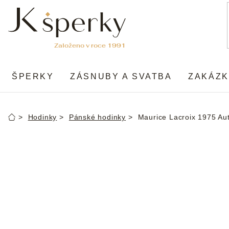
Přejít
na
obsah
ŠPERKY
ZÁSNUBY A SVATBA
ZAKÁZK
Hodinky
Pánské hodinky
Maurice Lacroix 1975 Au
Domů