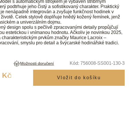
 Model s automatickým strojkem je vybaven stříbrným
erý podtrhuje jeho čistý a sofistikovaný charakter. Praktický
 je nenápadně integrován a zvyšuje funkčnost hodinek v
ivotě. Celek stylově doplňuje hnědý kožený řemínek, jenž
asickém a univerzálním dojmu.
bený design spolu s pečlivě zpracovanými detaily propůjčují
ou estetickou i vnímanou hodnotu. Ačkoliv je novinkou 2025,
 charakteristickým prvkům značky Maurice Lacroix –
racování, smyslu pro detail a švýcarské hodinářské tradici.
Kód:
756008-SS001-130-3
Možnosti doručení
Měrná
 Kč
cena: