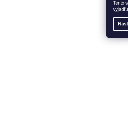
Tento 
vyjadřu
Nast