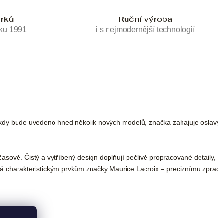
erků
Ruční výroba
oku 1991
i s nejmodernější technologií
 kdy bude uvedeno hned několik nových modelů, značka zahajuje oslavy
ě. Čistý a vytříbený design doplňují pečlivě propracované detaily, me
rná charakteristickým prvkům značky Maurice Lacroix – preciznímu zprac