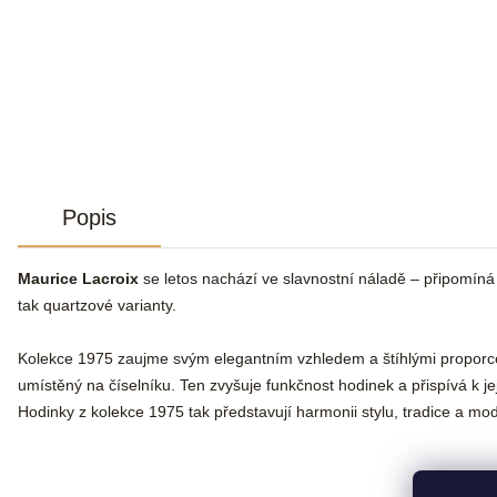
Popis
Maurice Lacroix
se letos nachází ve slavnostní náladě – připomíná s
tak quartzové varianty.
Kolekce 1975 zaujme svým elegantním vzhledem a štíhlými proporcemi
umístěný na číselníku. Ten zvyšuje funkčnost hodinek a přispívá k j
Hodinky z kolekce 1975 tak představují harmonii stylu, tradice a mo