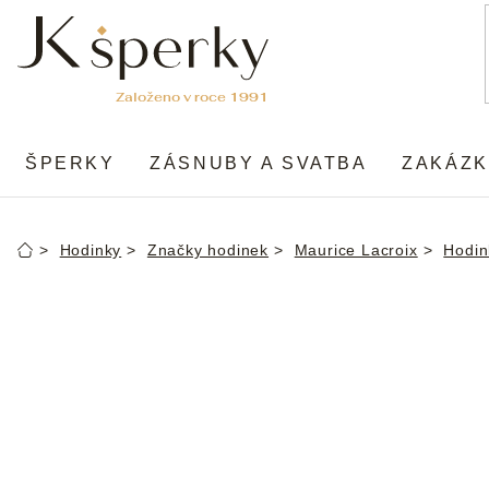
Přejít
na
obsah
ŠPERKY
ZÁSNUBY A SVATBA
ZAKÁZK
Hodinky
Značky hodinek
Maurice Lacroix
Hodin
Domů