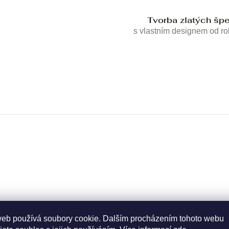
Tvorba zlatých šp
s vlastním designem od r
web používá soubory cookie. Dalším procházením tohoto webu