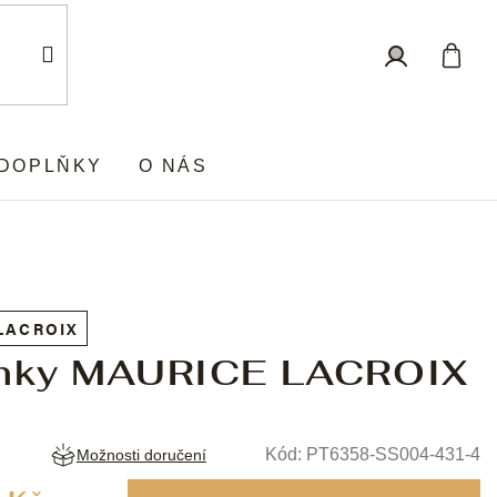
Nákup
Přihlášení
košík
DOPLŇKY
O NÁS
LACROIX
nky MAURICE LACROIX
Kód:
PT6358-SS004-431-4
Možnosti doručení
Měrná