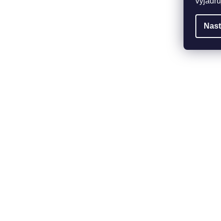
vyjadřu
Nast