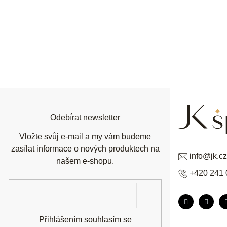
Z
á
p
a
t
í
Odebírat newsletter
Vložte svůj e-mail a my vám budeme
zasílat informace o nových produktech na
info
@
jk.cz
našem e-shopu.
+420 241 
E-
mail
Přihlášením souhlasím se