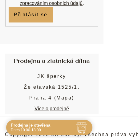
zpracováním osobních údajů
.
Přihlásit se
Prodejna a zlatnická dílna
JK šperky
Želetavská 1525/1,
Praha 4 (
Mapa
)
Více o prodejně
Prodejna je otevřena
Navštivte nás osobně
Dnes 10:00-18:00
Skrýt
Copyright 2026
JK šperky
. Všechna práva vy
Čas
Pauza