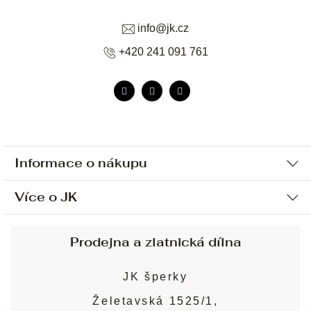
info
@
jk.cz
+420 241 091 761
Informace o nákupu
Více o JK
Ochrana osobních údajů
Způsob platby a dopravy
Náš příběh
Prodejna a zlatnická dílna
Sjednání osobní schůzky
Náš tým
Obchodní podmínky
JK šperky
Design a výroba
Puncovní značky
Želetavská 1525/1,
Služby