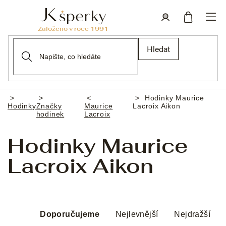
Přejít
na
obsah
Nákupní
Přihlášení
Hledat
košík
Hodinky Maurice
Domů
Hodinky
Značky
Maurice
Lacroix Aikon
hodinek
Lacroix
Hodinky Maurice
Lacroix Aikon
Ř
a
Doporučujeme
Nejlevnější
Nejdražší