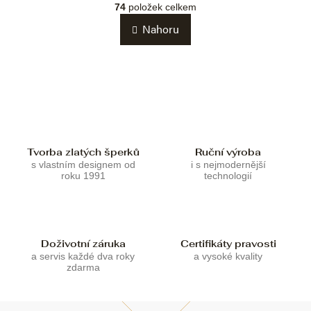
á
v
74
položek celkem
n
l
k
Nahoru
á
o
d
v
a
á
c
n
í
í
p
r
v
k
Tvorba zlatých šperků
Ruční výroba
y
s vlastním designem od
i s nejmodernější
v
roku 1991
technologií
ý
p
i
s
u
Doživotní záruka
Certifikáty pravosti
a servis každé dva roky
a vysoké kvality
zdarma
Z