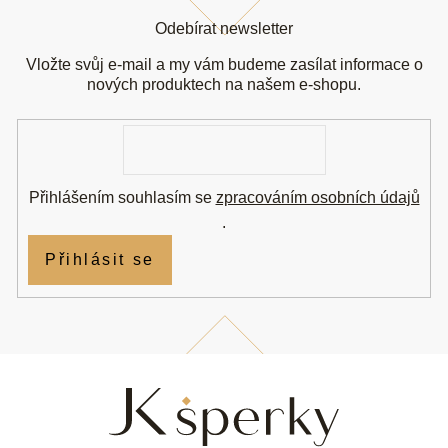
á
Odebírat newsletter
p
a
Vložte svůj e-mail a my vám budeme zasílat informace o
t
nových produktech na našem e-shopu.
í
E-
mail
Přihlášením souhlasím se
zpracováním osobních údajů
.
Přihlásit se