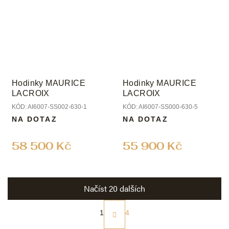
Hodinky MAURICE
Hodinky MAURICE
LACROIX
LACROIX
KÓD:
AI6007-SS002-630-1
KÓD:
AI6007-SS000-630-5
NA DOTAZ
NA DOTAZ
58 500 Kč
55 900 Kč
Načíst 20 dalších
S
t
1
4
r
O