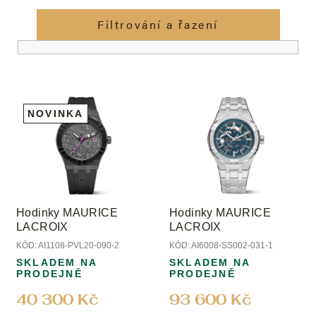
z
e
Filtrování a řazení
n
í
p
V
r
ý
o
NOVINKA
p
d
i
u
s
k
p
t
r
ů
o
Hodinky MAURICE
Hodinky MAURICE
d
LACROIX
LACROIX
u
KÓD:
AI1108-PVL20-090-2
KÓD:
AI6008-SS002-031-1
k
SKLADEM NA
SKLADEM NA
t
PRODEJNĚ
PRODEJNĚ
ů
40 300 Kč
93 600 Kč