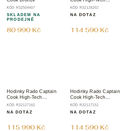
Ceramic
KÓD:
R32504407
KÓD:
R32128202
SKLADEM NA
NA DOTAZ
PRODEJNĚ
80 990 Kč
114 590 Kč
Hodinky Rado Captain
Hodinky Rado Captain
Cook High-Tech
Cook High-Tech
Ceramic
Ceramic
KÓD:
R32127162
KÓD:
R32127152
NA DOTAZ
NA DOTAZ
115 990 Kč
114 590 Kč