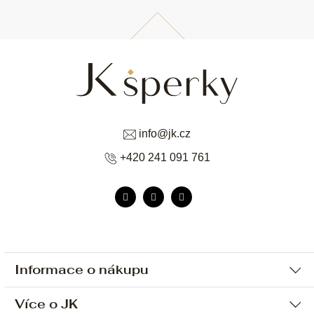
info
@
jk.cz
+420 241 091 761
Informace o nákupu
Více o JK
Ochrana osobních údajů