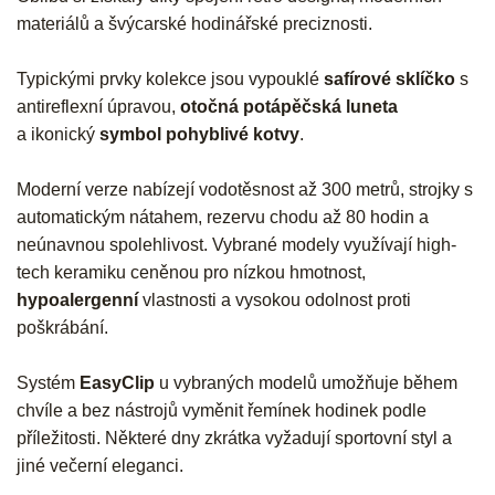
materiálů a švýcarské hodinářské preciznosti.
Typickými prvky kolekce jsou vypouklé
safírové sklíčko
s
antireflexní úpravou,
otočná potápěčská luneta
a ikonický
symbol pohyblivé kotvy
.
Moderní verze nabízejí vodotěsnost až 300 metrů, strojky s
automatickým nátahem, rezervu chodu až 80 hodin a
neúnavnou spolehlivost. Vybrané modely využívají high-
tech keramiku ceněnou pro nízkou hmotnost,
hypoalergenní
vlastnosti a vysokou odolnost proti
poškrábání.
Systém
EasyClip
u vybraných modelů umožňuje během
chvíle a bez nástrojů vyměnit řemínek hodinek podle
příležitosti. Některé dny zkrátka vyžadují sportovní styl a
jiné večerní eleganci.