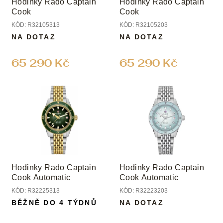
Hodinky Rado Captain
Hodinky Rado Captain
d
Cook
Cook
u
KÓD:
R32105313
KÓD:
R32105203
k
NA DOTAZ
NA DOTAZ
t
ů
65 290 Kč
65 290 Kč
Hodinky Rado Captain
Hodinky Rado Captain
Cook Automatic
Cook Automatic
KÓD:
R32225313
KÓD:
R32223203
BĚŽNĚ DO 4 TÝDNŮ
NA DOTAZ