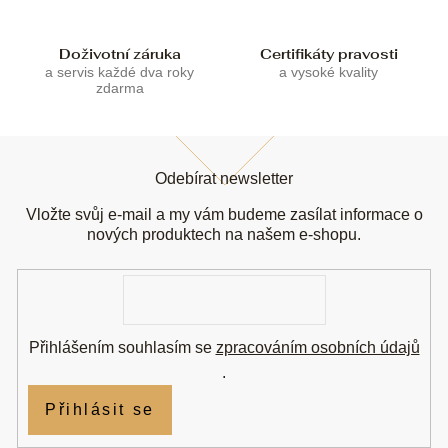
i
s
u
Doživotní záruka
Certifikáty pravosti
a servis každé dva roky
a vysoké kvality
zdarma
Z
á
Odebírat newsletter
p
a
Vložte svůj e-mail a my vám budeme zasílat informace o
t
nových produktech na našem e-shopu.
í
E-
mail
Přihlášením souhlasím se
zpracováním osobních údajů
.
Přihlásit se