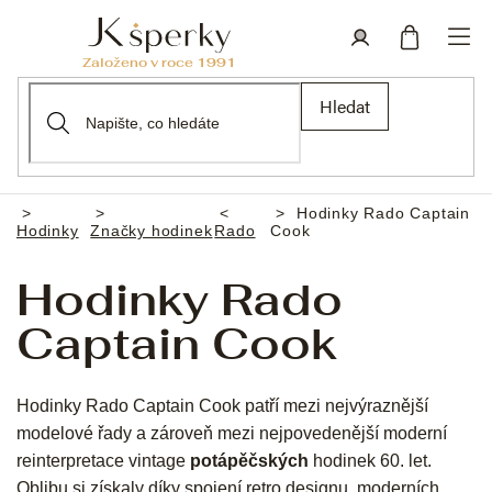
Přejít
na
obsah
Nákupní
Přihlášení
Hledat
košík
Hodinky Rado Captain
Domů
Hodinky
Značky hodinek
Rado
Cook
Hodinky Rado
Captain Cook
Hodinky Rado Captain Cook patří mezi nejvýraznější
modelové řady a zároveň mezi nejpovedenější moderní
reinterpretace vintage
potápěčských
hodinek 60. let.
Oblibu si získaly díky spojení retro designu, moderních