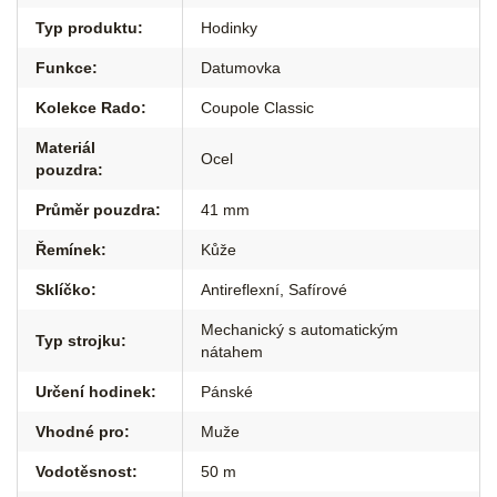
Typ produktu
:
Hodinky
Funkce
:
Datumovka
Kolekce Rado
:
Coupole Classic
Materiál
Ocel
pouzdra
:
Průměr pouzdra
:
41 mm
Řemínek
:
Kůže
Sklíčko
:
Antireflexní
,
Safírové
Mechanický s automatickým
Typ strojku
:
nátahem
Určení hodinek
:
Pánské
Vhodné pro
:
Muže
Vodotěsnost
:
50 m