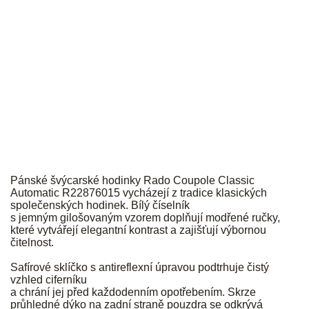
RADO
Pánské švýcarské hodinky Rado Coupole Classic
Automatic R22876015 vycházejí z tradice klasických
společenských hodinek. Bílý číselník
s jemným gilošovaným vzorem doplňují modřené ručky,
které vytvářejí elegantní kontrast
a zajišťují výbornou
čitelnost.
Safírové sklíčko s antireflexní úpravou podtrhuje čistý
vzhled ciferníku
a chrání jej před každodenním opotřebením. Skrze
průhledné dýko na zadní straně pouzdra se odkrývá