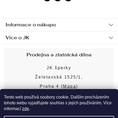
Informace o nákupu
Více o JK
Ochrana osobních údajů
Způsob platby a dopravy
Náš příběh
Prodejna a zlatnická dílna
Sjednání osobní schůzky
Náš tým
Obchodní podmínky
JK šperky
Design a výroba
Puncovní značky
Želetavská 1525/1,
Služby
Cookies
Praha 4 (
Mapa
)
Blog
Více o prodejně
Nejčastější dotazy
Tento web používá soubory cookie. Dalším procházením
tohoto webu vyjadřujete souhlas s jejich používáním. Více
informací
zde
.
Copyright 2026
JK šperky
. Všechna práva