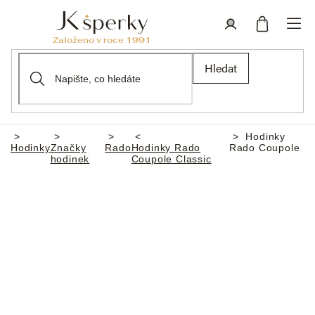
Přejít
na
obsah
Nákupní
Přihlášení
Hledat
košík
Hodinky
Domů
Hodinky
Značky
Rado
Hodinky Rado
Rado Coupole
hodinek
Coupole Classic