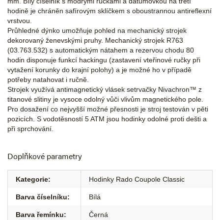
mm. Bílý číselník s modrými ručkami a datumovkou na třetí
hodině je chráněn safírovým sklíčkem s oboustrannou antireflexní
vrstvou.
Průhledné dýnko umožňuje pohled na mechanický strojek
dekorovaný ženevskými pruhy. Mechanický strojek R763
(03.763.532) s automatickým nátahem a rezervou chodu 80
hodin disponuje funkcí hackingu (zastavení vteřinové ručky při
vytažení korunky do krajní polohy) a je možné ho v případě
potřeby natahovat i ručně.
Strojek využívá antimagnetický vlásek setrvačky Nivachron™ z
titanové slitiny je vysoce odolný vůči vlivům magnetického pole.
Pro dosažení co nejvyšší možné přesnosti je stroj testován v pěti
pozicích. S vodotěsností 5 ATM jsou hodinky odolné proti dešti a
při sprchování.
Doplňkové parametry
Kategorie
:
Hodinky Rado Coupole Classic
Barva číselníku
:
Bílá
Barva řemínku
:
Černá