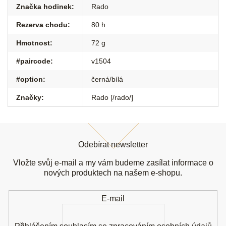
Značka hodinek
:
Rado
Rezerva chodu
:
80 h
Hmotnost
:
72 g
#paircode
:
v1504
#option
:
černá/bílá
Značky
:
Rado [/rado/]
Z
á
Odebírat newsletter
p
a
Vložte svůj e-mail a my vám budeme zasílat informace o
t
nových produktech na našem e-shopu.
í
E-mail