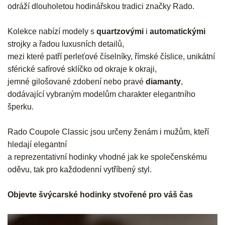
odráží dlouholetou hodinářskou tradici značky Rado.
Kolekce nabízí modely s
quartzovými
i
automatickými
strojky a řadou luxusních detailů,
mezi které patří perleťové číselníky, římské číslice, unikátní
sférické safírové sklíčko od okraje k okraji,
jemné gilošované zdobení nebo pravé
diamanty
,
dodávající vybraným modelům charakter elegantního
šperku.
Rado Coupole Classic jsou určeny ženám i mužům, kteří
hledají elegantní
a reprezentativní hodinky vhodné jak ke společenskému
oděvu, tak pro každodenní vytříbený styl.
Objevte švýcarské hodinky stvořené pro váš čas