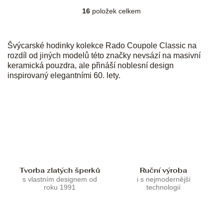
16
položek celkem
O
v
l
á
Švýcarské hodinky kolekce Rado Coupole Classic na
d
rozdíl od jiných modelů této značky nevsází na masivní
a
keramická pouzdra, ale přináší noblesní design
c
inspirovaný elegantními 60. lety.
í
p
r
v
k
y
v
ý
p
Tvorba zlatých šperků
Ruční výroba
i
s vlastním designem od
i s nejmodernější
s
roku 1991
technologií
u