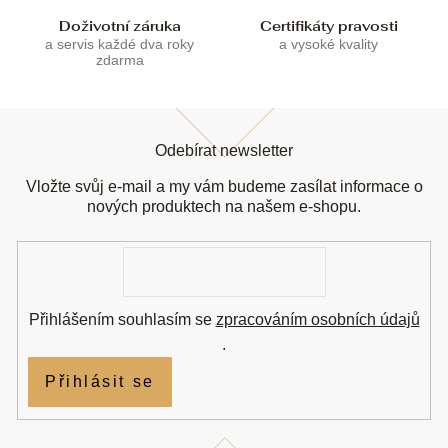
Doživotní záruka
Certifikáty pravosti
a servis každé dva roky
a vysoké kvality
zdarma
Z
á
Odebírat newsletter
p
a
Vložte svůj e-mail a my vám budeme zasílat informace o
t
nových produktech na našem e-shopu.
í
E-
mail
Přihlášením souhlasím se
zpracováním osobních údajů
.
Přihlásit se