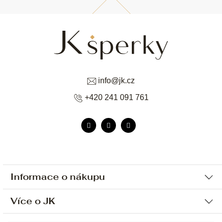
info
@
jk.cz
+420 241 091 761
Informace o nákupu
Více o JK
Ochrana osobních údajů
Způsob platby a dopravy