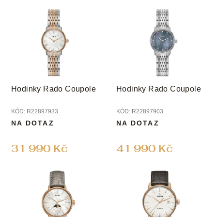
V
p
ý
r
p
o
i
d
s
u
p
k
r
t
o
ů
Hodinky Rado Coupole
Hodinky Rado Coupole
d
u
KÓD:
R22897933
KÓD:
R22897903
k
NA DOTAZ
NA DOTAZ
t
ů
31 990 Kč
41 990 Kč