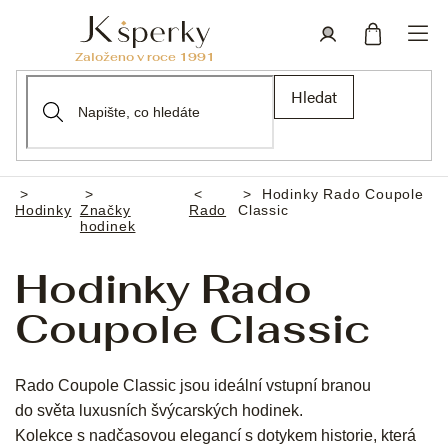
Přejít
na
obsah
Nákupní
Přihlášení
Hledat
košík
Hodinky Rado Coupole
Domů
Hodinky
Značky
Rado
Classic
hodinek
Hodinky Rado
Coupole Classic
Rado Coupole Classic jsou ideální vstupní branou
do světa luxusních švýcarských hodinek.
Kolekce s nadčasovou elegancí s dotykem historie, která