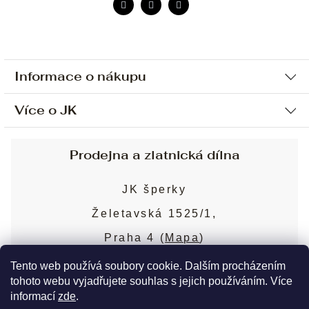
Informace o nákupu
Více o JK
Ochrana osobních údajů
Způsob platby a dopravy
Náš příběh
Prodejna a zlatnická dílna
Sjednání osobní schůzky
Náš tým
Obchodní podmínky
JK šperky
Design a výroba
Puncovní značky
Želetavská 1525/1,
Služby
Cookies
Praha 4 (
Mapa
)
Blog
Více o prodejně
Nejčastější dotazy
Tento web používá soubory cookie. Dalším procházením
tohoto webu vyjadřujete souhlas s jejich používáním. Více
informací
zde
.