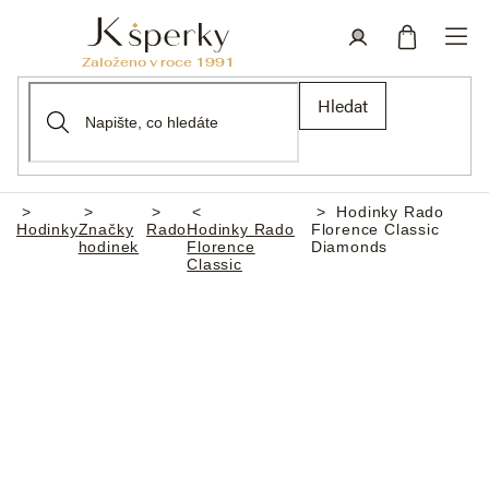
Přejít
na
obsah
Nákupní
Přihlášení
Hledat
košík
Hodinky Rado
Domů
Hodinky
Značky
Rado
Hodinky Rado
Florence Classic
hodinek
Florence
Diamonds
Classic