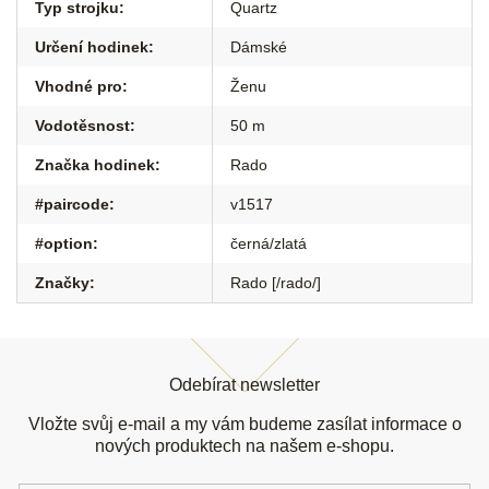
Typ strojku
:
Quartz
Určení hodinek
:
Dámské
Vhodné pro
:
Ženu
Vodotěsnost
:
50 m
Značka hodinek
:
Rado
#paircode
:
v1517
#option
:
černá/zlatá
Značky
:
Rado [/rado/]
Z
á
Odebírat newsletter
p
a
Vložte svůj e-mail a my vám budeme zasílat informace o
t
nových produktech na našem e-shopu.
í