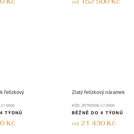
0 Kč
152 500 Kč
od
k řetízkový
Zlatý řetízkový náramek
17-0000
KÓD:
ZRTR050E-17-0000
 4 TÝDNŮ
BĚŽNĚ DO 4 TÝDNŮ
0 Kč
21 430 Kč
od