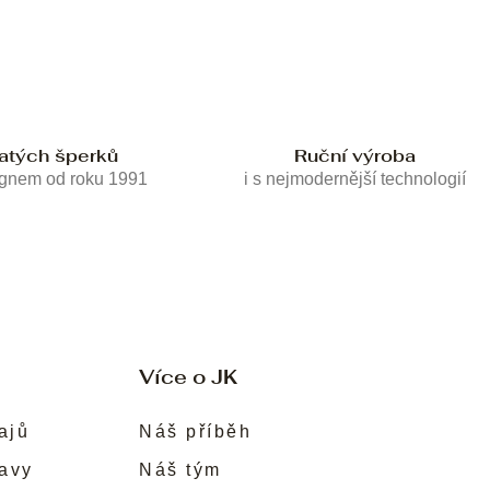
latých šperků
Ruční výroba
ignem od roku 1991
i s nejmodernější technologií
Více o JK
ajů
Náš příběh
ravy
Náš tým