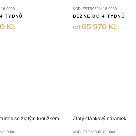
16-0000
KÓD:
ZRTR052M-18-0000
 4 TÝDNŮ
BĚŽNĚ DO 4 TÝDNŮ
0 Kč
65 570 Kč
od
ramek se zlatým kroužkem
Zlatý článkový náramek
MO-0000
KÓD:
ZRCS080Z-19-0000