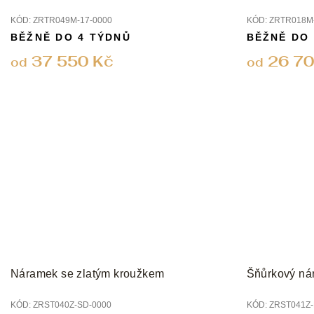
ů
KÓD:
ZRTR049M-17-0000
KÓD:
ZRTR018M-
BĚŽNĚ DO 4 TÝDNŮ
BĚŽNĚ DO
37 550 Kč
26 70
od
od
Náramek se zlatým kroužkem
Šňůrkový ná
KÓD:
ZRST040Z-SD-0000
KÓD:
ZRST041Z-