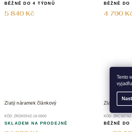
BĚŽNĚ DO 4 TÝDNŮ
BĚŽNĚ DO
5 840 Kč
4 790 K
Tento 
vyjadřu
Nast
Zlatý náramek článkový
Zlatý nárame
KÓD:
ZRDK054Z-18-0000
KÓD:
ZRCS079Z-
SKLADEM NA PRODEJNĚ
BĚŽNĚ DO