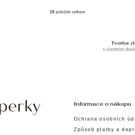
15
položek celkem
O
v
l
á
d
Tvorba z
a
c
s vlastním des
í
p
r
v
k
y
v
ý
p
Informace o nákupu
i
s
Ochrana osobních úd
u
Způsob platby a dop