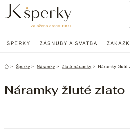
Přejít
na
obsah
ŠPERKY
ZÁSNUBY A SVATBA
ZAKÁZK
Šperky
Náramky
Zlaté náramky
Náramky žluté 
Domů
Náramky žluté zlato