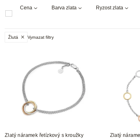
Cena
Barva zlata
Ryzost zlata
Žlutá
Vymazat filtry
V
ý
p
i
s
p
r
o
d
u
k
t
Zlatý náramek řetízkový s kroužky
Zlatý nárame