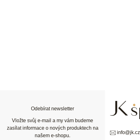
Z
á
p
a
t
í
Odebírat newsletter
Vložte svůj e-mail a my vám budeme
zasílat informace o nových produktech na
info
@
jk.cz
našem e-shopu.