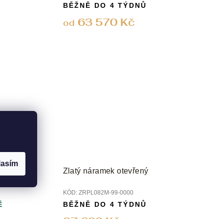
BĚŽNĚ DO 4 TÝDNŮ
63 570 Kč
od
lasím
Zlatý náramek otevřený
KÓD:
ZRPL082M-99-0000
Ě
BĚŽNĚ DO 4 TÝDNŮ