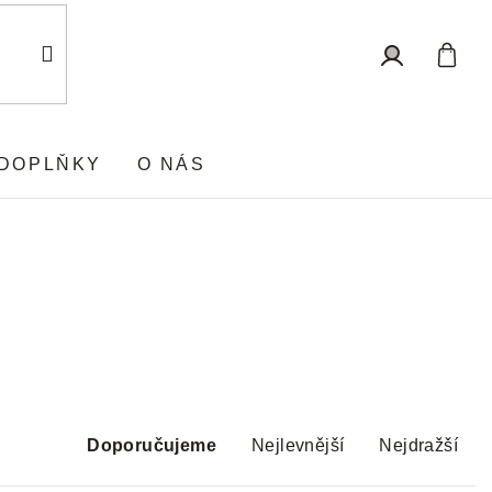
Nákup
Přihlášení
košík
DOPLŇKY
O NÁS
Ř
a
Doporučujeme
Nejlevnější
Nejdražší
z