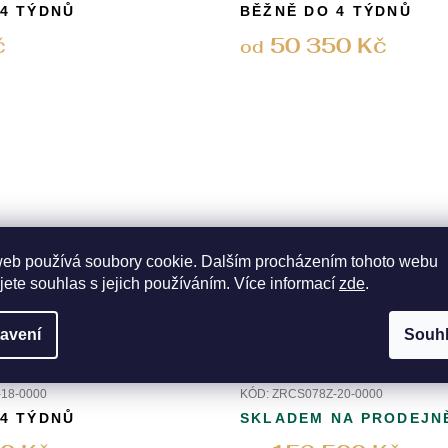
 4 TÝDNŮ
BĚŽNĚ DO 4 TÝDNŮ
č
50 350 Kč
od
web používá soubory cookie. Dalším procházením tohoto webu
jete souhlas s jejich používáním. Více informací
zde
.
avení
Souh
k královský
Zlatý náramek královský
18-0000
KÓD:
ZRCS078Z-20-0000
 4 TÝDNŮ
SKLADEM NA PRODEJN