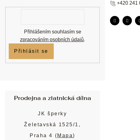
+420 241 
E-
mail
Přihlášením souhlasím se
zpracováním osobních údajů
.
Přihlásit se
Prodejna a zlatnická dílna
JK šperky
Želetavská 1525/1,
Praha 4 (
Mapa
)