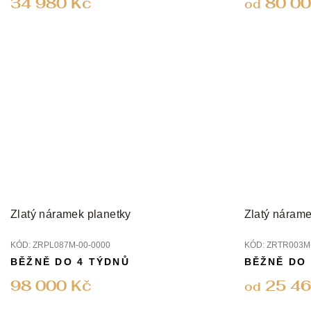
34 980 Kč
80 00
od
Zlatý náramek planetky
Zlatý nárame
KÓD:
ZRPL087M-00-0000
KÓD:
ZRTR003M-
BĚŽNĚ DO 4 TÝDNŮ
BĚŽNĚ DO
98 000 Kč
25 46
od