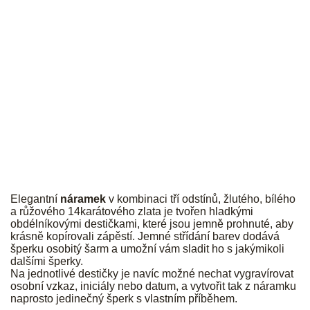
JK
Elegantní
náramek
v kombinaci tří odstínů, žlutého, bílého
a růžového 14karátového zlata je tvořen hladkými
obdélníkovými destičkami, které jsou jemně prohnuté, aby
krásně kopírovali zápěstí. Jemné střídání barev dodává
šperku osobitý šarm a umožní vám sladit ho s jakýmikoli
dalšími šperky.
Na jednotlivé destičky je navíc možné nechat vygravírovat
osobní vzkaz, iniciály nebo datum, a vytvořit tak z náramku
naprosto jedinečný šperk s vlastním příběhem.