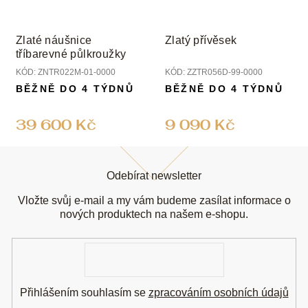
Zlaté náušnice
Zlatý přívěsek
tříbarevné půlkroužky
KÓD:
ZNTR022M-01-0000
KÓD:
ZZTR056D-99-0000
BĚŽNĚ DO 4 TÝDNŮ
BĚŽNĚ DO 4 TÝDNŮ
39 600 Kč
9 090 Kč
Z
á
Odebírat newsletter
p
a
Vložte svůj e-mail a my vám budeme zasílat informace o
t
nových produktech na našem e-shopu.
í
E-
mail
Přihlášením souhlasím se
zpracováním osobních údajů