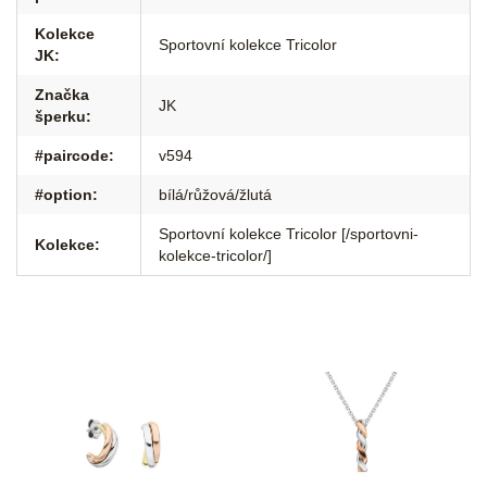
Kolekce
Sportovní kolekce Tricolor
JK
:
Značka
JK
šperku
:
#paircode
:
v594
#option
:
bílá/růžová/žlutá
Sportovní kolekce Tricolor [/sportovni-
Kolekce
:
kolekce-tricolor/]