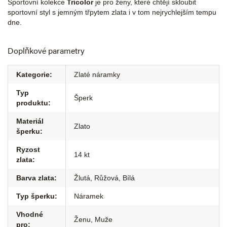
Sportovní kolekce
Tricolor
je pro ženy, které chtějí skloubit
sportovní styl s jemným třpytem zlata i v tom nejrychlejším tempu
dne.
Doplňkové parametry
Kategorie
:
Zlaté náramky
Typ
Šperk
produktu
:
Materiál
Zlato
šperku
:
Ryzost
14 kt
zlata
:
Barva zlata
:
Žlutá
,
Růžová
,
Bílá
Typ šperku
:
Náramek
Vhodné
Ženu
,
Muže
pro
: