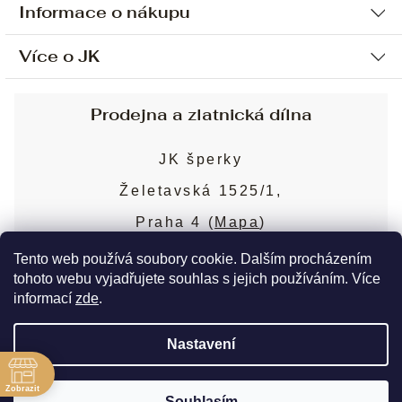
Informace o nákupu
Více o JK
Ochrana osobních údajů
Způsob platby a dopravy
Náš příběh
Prodejna a zlatnická dílna
Sjednání osobní schůzky
Náš tým
Obchodní podmínky
JK šperky
Design a výroba
Puncovní značky
Želetavská 1525/1,
Služby
Cookies
Praha 4 (
Mapa
)
Blog
Více o prodejně
Nejčastější dotazy
Tento web používá soubory cookie. Dalším procházením
tohoto webu vyjadřujete souhlas s jejich používáním. Více
informací
zde
.
Copyright 2026
JK šperky
. Všechna práva
Nastavení
vyhrazena.
Upravit nastavení cookies
ě
Zobrazit
Souhlasím