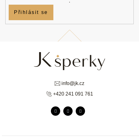
.
Přihlásit se
info
@
jk.cz
+420 241 091 761