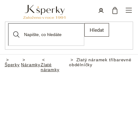
Přejít
na
obsah
Nákupní
Přihlášení
Hledat
košík
Zlatý náramek tříbarevné
Domů
Šperky
Náramky
Zlaté
obdélníčky
náramky