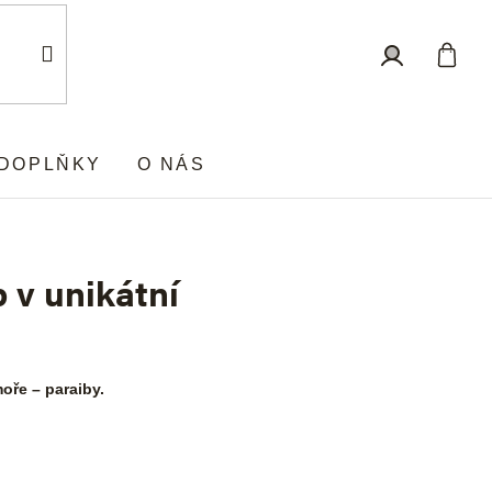
Nákup
Přihlášení
košík
DOPLŇKY
O NÁS
 v unikátní
oře – paraiby.