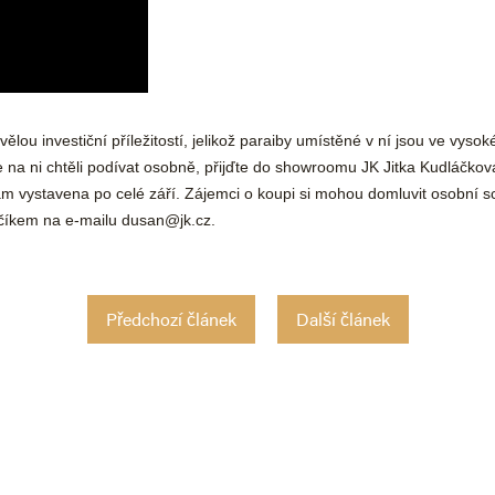
ělou investiční příležitostí, jelikož paraiby umístěné v ní jsou ve vysoké
 na ni chtěli podívat osobně, přijďte do showroomu JK Jitka Kudláčko
tam vystavena po celé září. Zájemci o koupi si mohou domluvit osobní s
číkem na e-mailu
dusan@jk.cz
.
Předchozí článek
Další článek