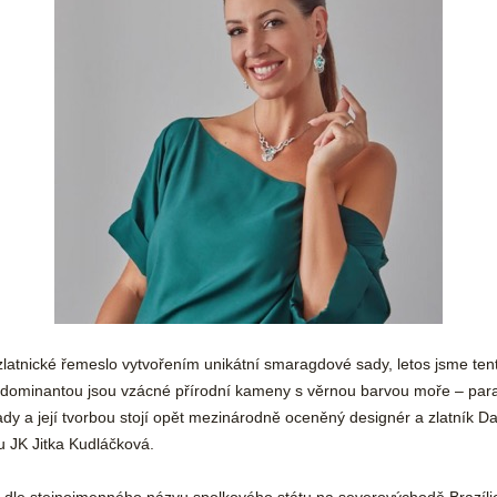
zlatnické řemeslo vytvořením unikátní smaragdové sady, letos jsme tent
 dominantou jsou vzácné přírodní kameny s věrnou barvou moře – parai
dy a její tvorbou stojí opět mezinárodně oceněný designér a zlatník D
u JK Jitka Kudláčková.