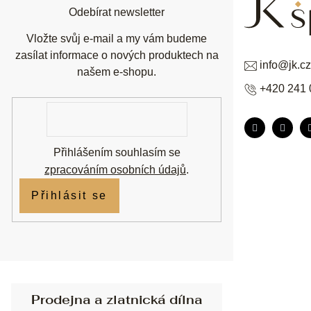
í
Odebírat newsletter
Vložte svůj e-mail a my vám budeme
zasílat informace o nových produktech na
info
@
jk.cz
našem e-shopu.
+420 241 
E-
mail
Přihlášením souhlasím se
zpracováním osobních údajů
.
Přihlásit se
Prodejna a zlatnická dílna