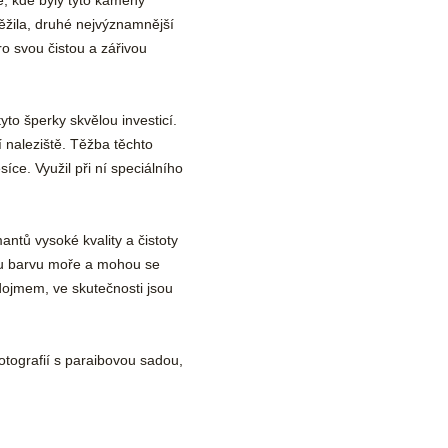
, kde byly tyto kameny
těžila, druhé nejvýznamnější
ro svou čistou a zářivou
to šperky skvělou investicí.
í naleziště. Těžba těchto
ce. Využil při ní speciálního
antů vysoké kvality a čistoty
rnou barvu moře a mohou se
 dojmem, ve skutečnosti jsou
otografií s paraibovou sadou,