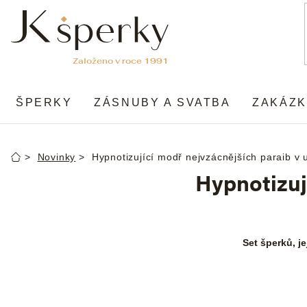
Přejít
na
obsah
ŠPERKY
ZÁSNUBY A SVATBA
ZAKÁZK
Novinky
Hypnotizující modř nejvzácnějších paraib v 
Domů
Hypnotizuj
Set šperků, j