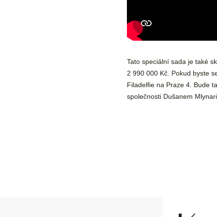
Tato speciální sada je také skv
2 990 000 Kč. Pokud byste se
Filadelfie na Praze 4. Bude 
společnosti Dušanem Mlynar
Z
á
p
a
t