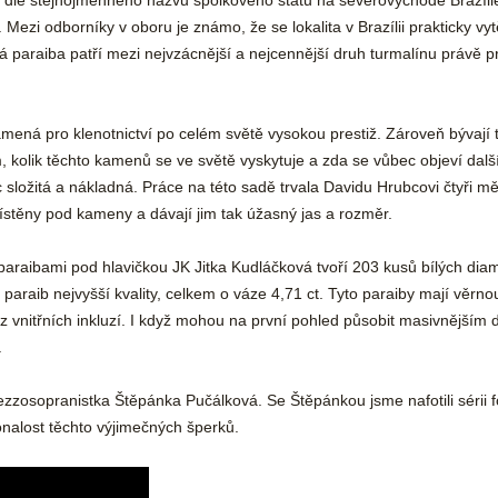
 dle stejnojmenného názvu spolkového státu na severovýchodě Brazílie
Mezi odborníky v oboru je známo, že se lokalita v Brazílii prakticky vy
ová paraiba patří mezi nejvzácnější a nejcennější druh turmalínu právě p
mená pro klenotnictví po celém světě vysokou prestiž. Zároveň bývají ty
m, kolik těchto kamenů se ve světě vyskytuje a zda se vůbec objeví dalš
ložitá a nákladná. Práce na této sadě trvala Davidu Hrubcovi čtyři měsí
místěny pod kameny a dávají jim tak úžasný jas a rozměr.
paraibami pod hlavičkou JK Jitka Kudláčková tvoří 203 kusů bílých diam
sy paraib nejvyšší kvality, celkem o váze 4,71 ct. Tyto paraiby mají vě
z vnitřních inkluzí. I když mohou na první pohled působit masivnějším
.
zzosopranistka Štěpánka Pučálková. Se Štěpánkou jsme nafotili sérii f
onalost těchto výjimečných šperků.