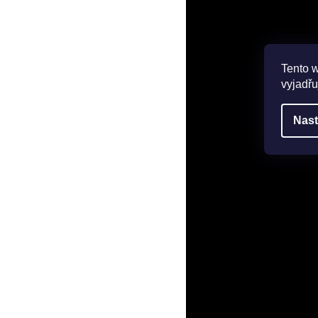
Tento 
vyjadřu
Nast