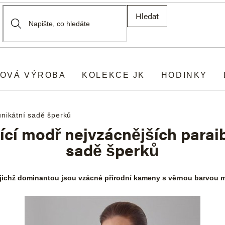
Hledat
OVÁ VÝROBA
KOLEKCE JK
HODINKY
unikátní sadě šperků
ící modř nejvzácnějších paraib
sadě šperků
ejichž dominantou jsou vzácné přírodní kameny s věrnou barvou m