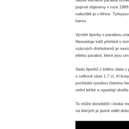
Název kamenu paraiba vznikl
poprvé objeveny v roce 1989. 
naleziště je v Africe. Tyrkys
barvu.
Vyrobit šperky s paraibou zna
Neexistuje totiž přehled o to
vzácných drahokamů je navíc s
efektu parabol, které jsou u
Sadu šperků z bílého zlata s 
o celkové váze 1,7 ct, tři ku
pochlubit vysokou čistotou be
velmi lehké a vypadají skvěle
To může dosvědčit i česká me
na kterých je jasně vidět dok