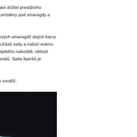
také držitel prestižního
u umístěny pod smaragdy a
kových smaragdů stejné barvy
součástí sady a nabízí svému
jského naleziště, oblasti
arátů. Sada šperků je
u soutěž.