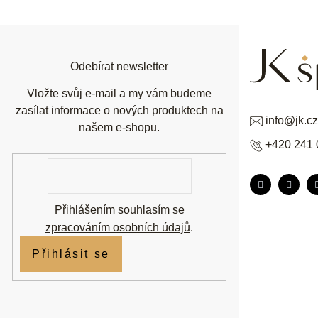
p
a
t
í
Odebírat newsletter
Vložte svůj e-mail a my vám budeme
zasílat informace o nových produktech na
info
@
jk.cz
našem e-shopu.
+420 241 
E-
mail
Přihlášením souhlasím se
zpracováním osobních údajů
.
Přihlásit se