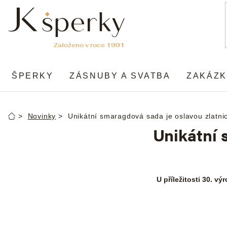
Přejít
na
obsah
ŠPERKY
ZÁSNUBY A SVATBA
ZAKÁZK
Novinky
Unikátní smaragdová sada je oslavou zlatn
Domů
Unikátní 
U příležitosti 30. v