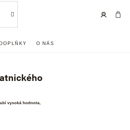
Nákup
Přihlášení
košík
DOPLŇKY
O NÁS
latnického
noubí vysoká hodnota,