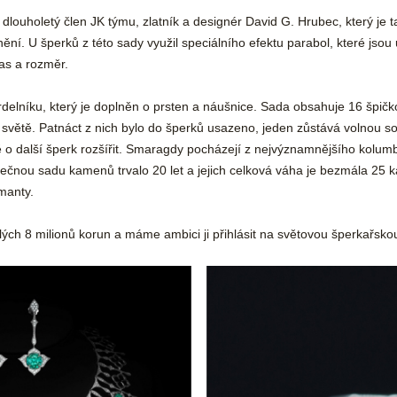
e dlouholetý
člen JK týmu, zlatník a designér David G. Hrubec
, který je 
ní. U šperků z této sady využil speciálního efektu parabol, které jso
as a rozměr.
delníku, který je doplněn o prsten a náušnice. Sada obsahuje 16 špič
a světě. Patnáct z nich bylo do šperků usazeno, jeden zůstává volnou 
 o další šperk rozšířit. Smaragdy pocházejí z nejvýznamnějšího kolumbi
ečnou sadu kamenů trvalo 20 let a jejich celková váha je bezmála 25 k
manty.
ch 8 milionů korun a máme ambici ji přihlásit na světovou šperkařsko