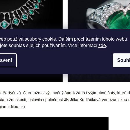
web používá soubory cookie. Dalším procházením tohoto webu
jete souhlas s jejich používáním. Více informací
zde
.
avení
Souh
 Partyšová. A protože si výjimečný šperk žádá i výjimečné šaty, které d
tatu ženskosti, oslovila společnost JK Jitka Kudláčková venezuelskou 
iannidileo.cz
)