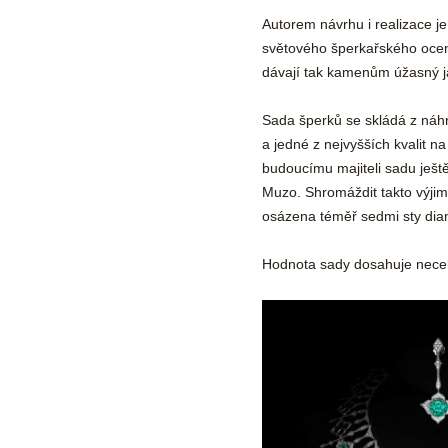
Autorem návrhu i realizace j
světového šperkařského oceně
dávají tak kamenům úžasný j
Sada šperků se skládá z náhr
a jedné z nejvyšších kvalit n
budoucímu majiteli sadu ještě
Muzo. Shromáždit takto výjim
osázena téměř sedmi sty dia
Hodnota sady dosahuje necelý