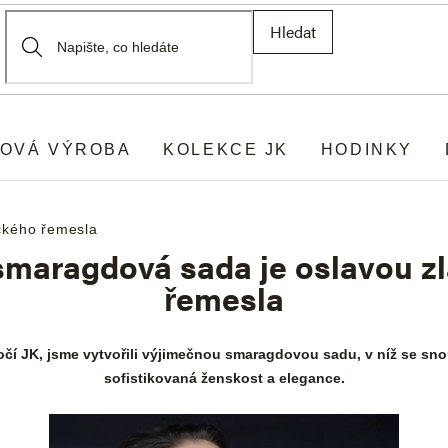
Hledat
OVÁ VÝROBA
KOLEKCE JK
HODINKY
ického řemesla
smaragdová sada je oslavou z
řemesla
ýročí JK, jsme vytvořili výjimečnou smaragdovou sadu, v níž se s
sofistikovaná ženskost a elegance.