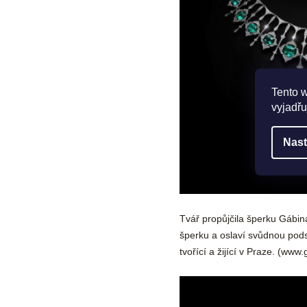
Tento 
vyjadřu
Nast
Tvář propůjčila šperku Gábina
šperku a oslaví svůdnou pods
tvořící a žijící v Praze. (
www.g