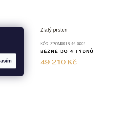
Zlatý prsten
KÓD:
ZPOM091B-46-0002
BĚŽNĚ DO 4 TÝDNŮ
49 210 Kč
lasím