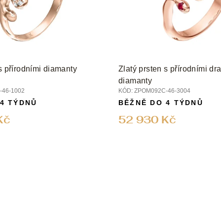
 s přírodními diamanty
Zlatý prsten s přírodními d
diamanty
46-1002
KÓD:
ZPOM092C-46-3004
 4 TÝDNŮ
BĚŽNĚ DO 4 TÝDNŮ
Kč
52 930 Kč