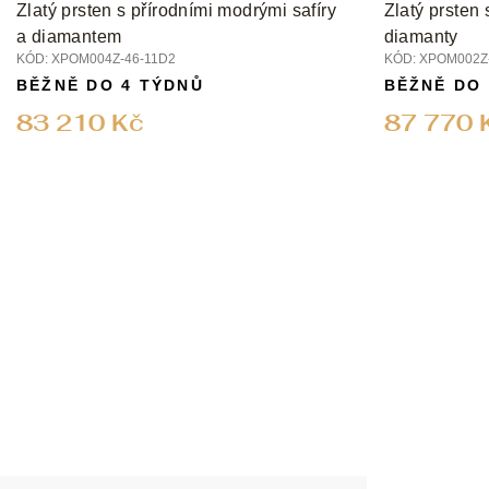
Zlatý prsten s přírodními modrými safíry
Zlatý prsten 
a diamantem
diamanty
KÓD:
XPOM004Z-46-11D2
KÓD:
XPOM002Z-
BĚŽNĚ DO 4 TÝDNŮ
BĚŽNĚ DO
83 210 Kč
87 770 
Z
á
p
a