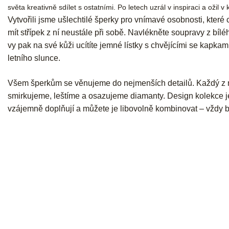
světa kreativně sdílet s ostatními. Po letech uzrál v inspiraci a ožil v
Vytvořili jsme ušlechtilé šperky pro vnímavé osobnosti, které cít
mít střípek z ní neustále při sobě. Navlékněte soupravy z bíléh
vy pak na své kůži ucítíte jemné lístky s chvějícími se kapka
letního slunce.
Všem šperkům se věnujeme do nejmenších detailů. Každý z 
smirkujeme, leštíme a osazujeme diamanty. Design kolekce j
vzájemně doplňují a můžete je libovolně kombinovat – vždy 