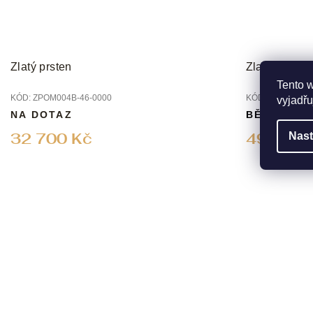
Zlatý prsten
Zlatý prsten
Tento 
KÓD:
ZPOM004B-46-0000
KÓD:
ZPOM091Z-
vyjadřu
NA DOTAZ
BĚŽNĚ DO
32 700 Kč
49 210 
Nast