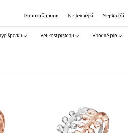
Ř
a
Doporučujeme
Nejlevnější
Nejdražší
z
e
Typ šperku
Velikost prstenu
Vhodné pro
n
í
p
r
o
d
u
k
t
ů