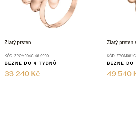
r
o
d
u
k
t
Zlatý prsten
Zlatý prsten
ů
KÓD:
ZPOM004C-46-0000
KÓD:
ZPOM081C-
BĚŽNĚ DO 4 TÝDNŮ
BĚŽNĚ DO
33 240 Kč
49 540 