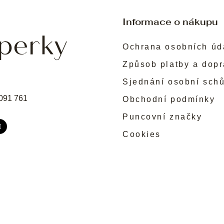
v
ý
p
Informace o nákupu
i
s
Ochrana osobních úd
u
Způsob platby a dop
Sjednání osobní sch
091 761
Obchodní podmínky
Puncovní značky
Cookies