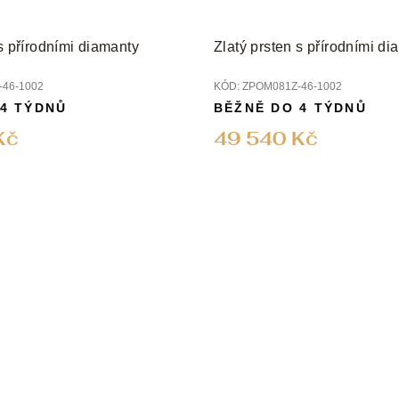
 s přírodními diamanty
Zlatý prsten s přírodními d
46-1002
KÓD:
ZPOM081Z-46-1002
 4 TÝDNŮ
BĚŽNĚ DO 4 TÝDNŮ
Kč
49 540 Kč