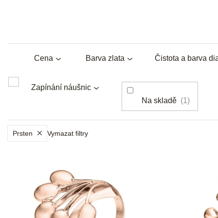
Cena
Barva zlata
Čistota a barva d
Zapínání náušnic
Na skladě
1
Prsten
Vymazat filtry
V
ý
p
i
s
p