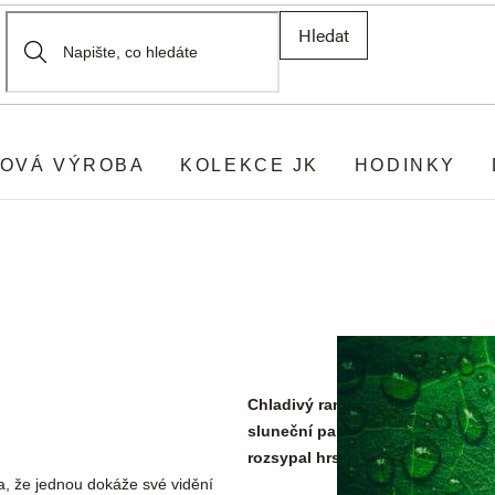
Hledat
OVÁ VÝROBA
KOLEKCE JK
HODINKY
Chladivý ranní vzduch proudí ot
sluneční paprsky už šimrají zelen
rozsypal hrst diamantů… to vánek
la, že jednou dokáže své vidění