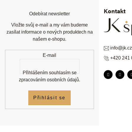
t
í
Kontakt
Odebírat newsletter
Vložte svůj e-mail a my vám budeme
zasílat informace o nových produktech na
našem e-shopu.
info
@
jk.cz
E-mail
+420 241 
Přihlášením souhlasím se
zpracováním osobních údajů
.
Přihlásit se