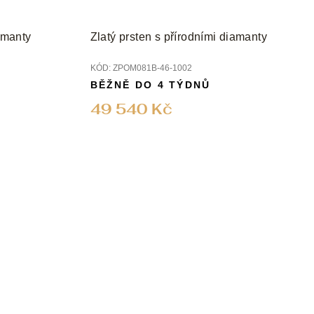
iamanty
Zlatý prsten s přírodními diamanty
KÓD:
ZPOM081B-46-1002
BĚŽNĚ DO 4 TÝDNŮ
49 540 Kč