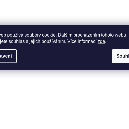
Zlatý prsten
web používá soubory cookie. Dalším procházením tohoto webu
46-0002
KÓD:
ZPOM091C-46-0002
jete souhlas s jejich používáním. Více informací
zde
.
 4 TÝDNŮ
BĚŽNĚ DO 4 TÝDNŮ
Kč
49 210 Kč
avení
Souh