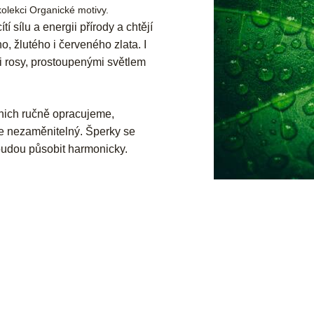
 kolekci Organické motivy.
í sílu a energii přírody a chtějí
o, žlutého i červeného zlata. I
mi rosy, prostoupenými světlem
nich ručně opracujeme,
e nezaměnitelný. Šperky se
budou působit harmonicky.