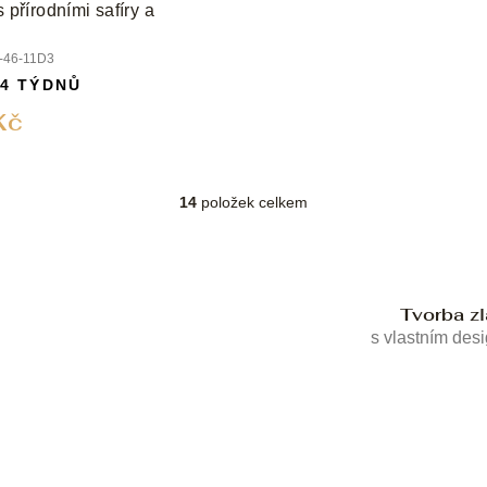
s přírodními safíry a
46-11D3
 4 TÝDNŮ
Kč
14
položek celkem
O
v
l
á
d
Tvorba z
a
c
s vlastním des
í
p
r
v
k
y