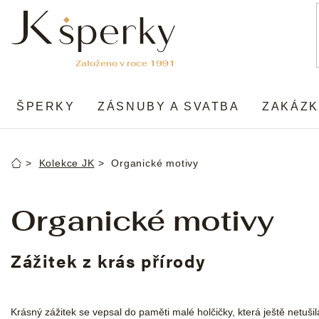
Přejít
na
obsah
ŠPERKY
ZÁSNUBY A SVATBA
ZAKÁZK
Kolekce JK
Organické motivy
Domů
Organické motivy
Zážitek z krás přírody
Krásný zážitek se vepsal do paměti malé holčičky, která ještě netuši