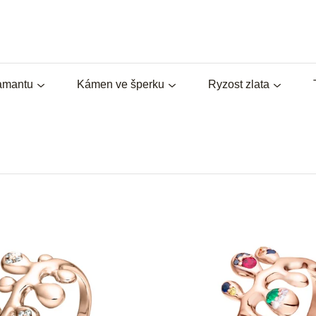
iamantu
Kámen ve šperku
Ryzost zlata