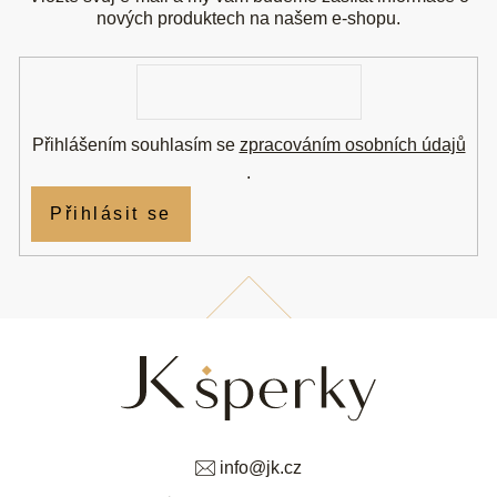
a
t
nových produktech na našem e-shopu.
í
E-
mail
Přihlášením souhlasím se
zpracováním osobních údajů
.
Přihlásit se
info
@
jk.cz