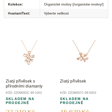
Kolekce
:
Organické motivy [/organicke-motivy/]
#variantText
:
Vyberte velikost
Zlatý přívěsek s
Zlatý přívěsek
přírodními diamanty
KÓD:
ZZOM083C-99-1002
KÓD:
ZZOM087C-99-0003
SKLADEM NA
SKLADEM NA
PRODEJNĚ
PRODEJNĚ
27 210 Kč
15 670 Kč