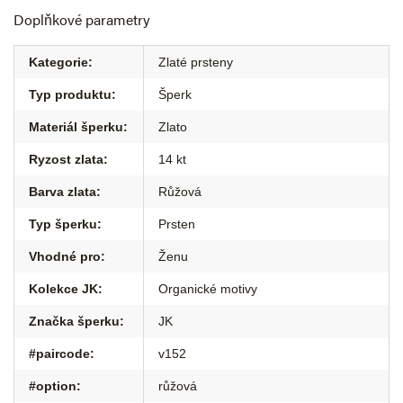
Doplňkové parametry
Kategorie
:
Zlaté prsteny
Typ produktu
:
Šperk
Materiál šperku
:
Zlato
Ryzost zlata
:
14 kt
Barva zlata
:
Růžová
Typ šperku
:
Prsten
Vhodné pro
:
Ženu
Kolekce JK
:
Organické motivy
Značka šperku
:
JK
#paircode
:
v152
#option
:
růžová