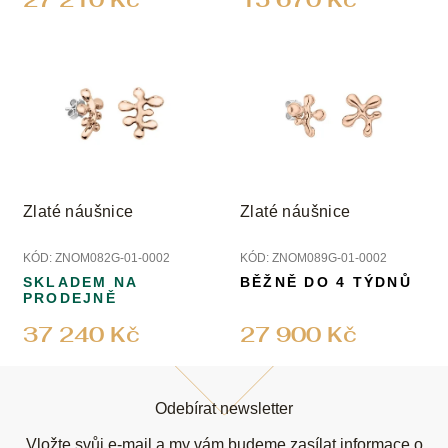
Zlaté náušnice
Zlaté náušnice
KÓD:
ZNOM082G-01-0002
KÓD:
ZNOM089G-01-0002
SKLADEM NA
BĚŽNĚ DO 4 TÝDNŮ
PRODEJNĚ
37 240 Kč
27 900 Kč
Z
á
Odebírat newsletter
p
Vložte svůj e-mail a my vám budeme zasílat informace o