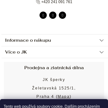
+420 241 091 761
Informace o nákupu
Více o JK
Ochrana osobních údajů
Způsob platby a dopravy
Náš příběh
Prodejna a zlatnická dílna
Sjednání osobní schůzky
Náš tým
Obchodní podmínky
JK šperky
Design a výroba
Puncovní značky
Želetavská 1525/1,
Služby
Cookies
Praha 4 (
Mapa
)
Blog
Více o prodejně
Nejčastější dotazy
Tento web používá soubory cookie. Dalším procházením