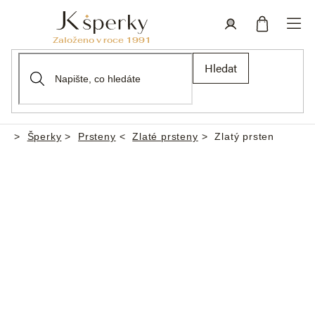
Přejít
na
obsah
Nákupní
Přihlášení
Hledat
košík
Šperky
Prsteny
Zlaté prsteny
Zlatý prsten
Domů