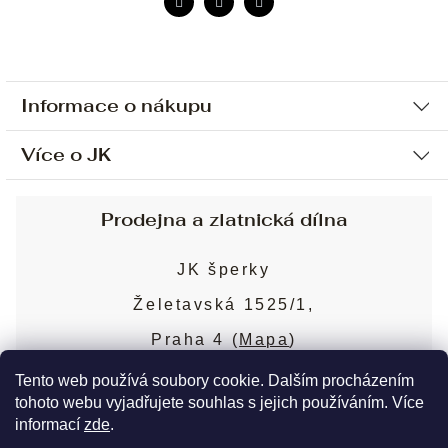
Informace o nákupu
Více o JK
Ochrana osobních údajů
Způsob platby a dopravy
Náš příběh
Prodejna a zlatnická dílna
Sjednání osobní schůzky
Náš tým
Obchodní podmínky
JK šperky
Design a výroba
Puncovní značky
Želetavská 1525/1,
Služby
Cookies
Praha 4 (
Mapa
)
Blog
Více o prodejně
Nejčastější dotazy
Tento web používá soubory cookie. Dalším procházením
tohoto webu vyjadřujete souhlas s jejich používáním. Více
informací
zde
.