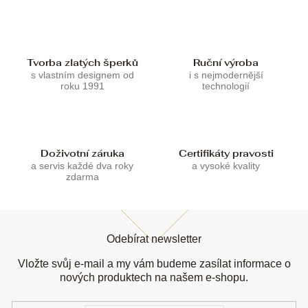
í
í
p
r
v
k
Tvorba zlatých šperků
Ruční výroba
y
s vlastním designem od
i s nejmodernější
v
roku 1991
technologií
ý
p
i
s
u
Doživotní záruka
Certifikáty pravosti
a servis každé dva roky
a vysoké kvality
zdarma
Z
á
Odebírat newsletter
p
a
Vložte svůj e-mail a my vám budeme zasílat informace o
t
nových produktech na našem e-shopu.
í