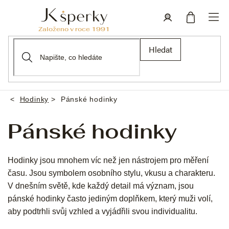
Přejít
na
obsah
Nákupní
Přihlášení
Hledat
košík
Hodinky
Pánské hodinky
Domů
Pánské hodinky
Hodinky jsou mnohem víc než jen nástrojem pro měření
času. Jsou symbolem osobního stylu, vkusu a charakteru.
V dnešním světě, kde každý detail má význam, jsou
pánské hodinky často jediným doplňkem, který muži volí,
aby podtrhli svůj vzhled a vyjádřili svou individualitu.