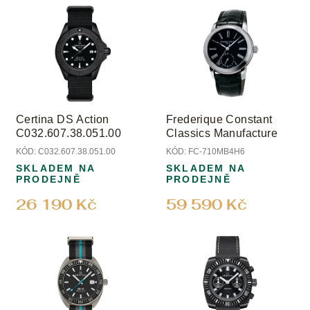
u
ý
k
p
t
i
ů
s
p
r
o
Certina DS Action
Frederique Constant
d
C032.607.38.051.00
Classics Manufacture
u
KÓD:
C032.607.38.051.00
KÓD:
FC-710MB4H6
k
SKLADEM NA
SKLADEM NA
t
PRODEJNĚ
PRODEJNĚ
ů
26 190 Kč
59 590 Kč