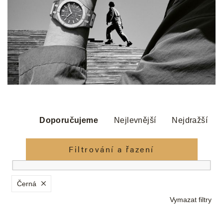
Ř
a
Doporučujeme
Nejlevnější
Nejdražší
z
e
Filtrování a řazení
n
í
p
Černá
r
Vymazat filtry
o
d
V