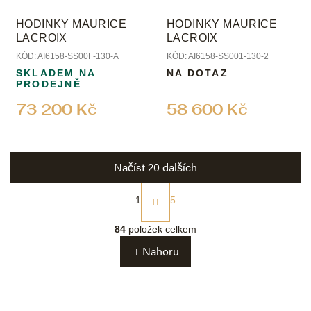
HODINKY MAURICE
HODINKY MAURICE
LACROIX
LACROIX
KÓD:
AI6158-SS00F-130-A
KÓD:
AI6158-SS001-130-2
SKLADEM NA
NA DOTAZ
PRODEJNĚ
73 200 Kč
58 600 Kč
Načíst 20 dalších
S
t
1
5
r
O
á
v
84
položek celkem
n
l
k
Nahoru
á
o
d
v
a
á
c
n