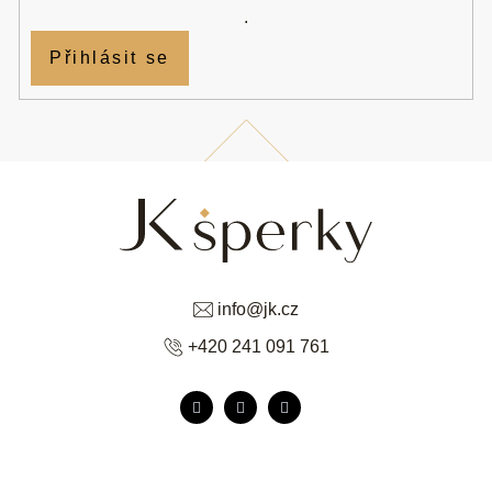
.
Přihlásit se
info
@
jk.cz
+420 241 091 761