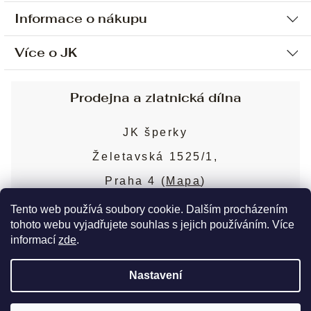
Informace o nákupu
Více o JK
Ochrana osobních údajů
Způsob platby a dopravy
Náš příběh
Prodejna a zlatnická dílna
Sjednání osobní schůzky
Náš tým
Obchodní podmínky
JK šperky
Design a výroba
Puncovní značky
Želetavská 1525/1,
Služby
Cookies
Praha 4 (
Mapa
)
Blog
Více o prodejně
Nejčastější dotazy
Tento web používá soubory cookie. Dalším procházením
tohoto webu vyjadřujete souhlas s jejich používáním. Více
informací
zde
.
Copyright 2026
JK šperky
. Všechna práva
Nastavení
vyhrazena.
Upravit nastavení cookies