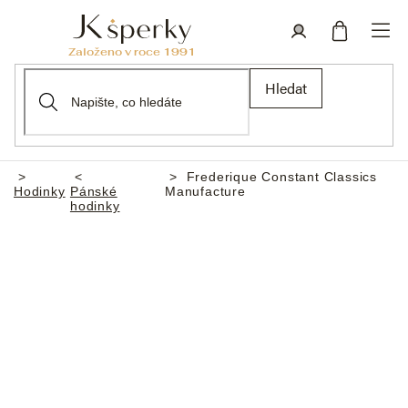
Přejít
na
obsah
Nákupní
Přihlášení
Hledat
košík
Frederique Constant Classics
Domů
Hodinky
Pánské
Manufacture
hodinky