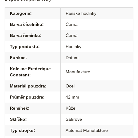
Kategorie
:
Pánské hodinky
Barva číselníku
:
Černá
Barva řemínku
:
Černá
Typ produktu
:
Hodinky
Funkce
:
Datum
Kolekce Frederique
Manufakture
Constant
:
Materiál pouzdra
:
Ocel
Průměr pouzdra
:
42 mm
Řemínek
:
Kůže
Sklíčko
:
Safírové
Typ strojku
:
Automat Manufakture