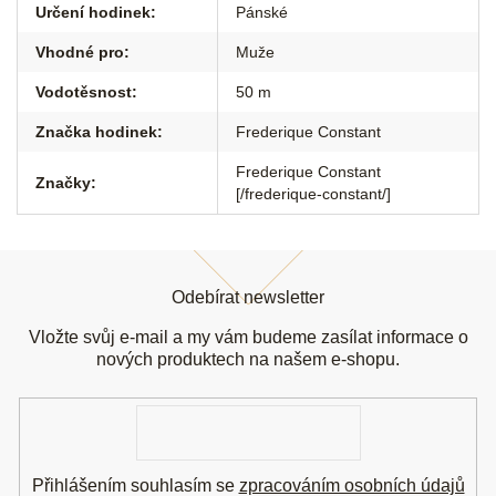
Určení hodinek
:
Pánské
Vhodné pro
:
Muže
Vodotěsnost
:
50 m
Značka hodinek
:
Frederique Constant
Frederique Constant
Značky
:
[/frederique-constant/]
Z
á
Odebírat newsletter
p
a
Vložte svůj e-mail a my vám budeme zasílat informace o
t
nových produktech na našem e-shopu.
í
E-
mail
Přihlášením souhlasím se
zpracováním osobních údajů