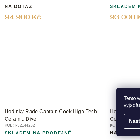
NA DOTAZ
SKLADEM 
94 900 Kč
93 000 
Tento 
vyjadřu
Hodinky Rado Captain Cook High-Tech
Hodinky Rad
Ceramic Diver
Ceramic Ske
Nast
KÓD:
R32144202
KÓD:
R3214816
SKLADEM NA PRODEJNĚ
NA DOTAZ