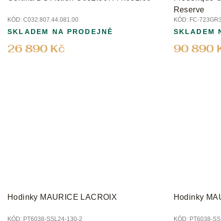
ů
Reserve
KÓD:
C032.807.44.081.00
KÓD:
FC-723GR
SKLADEM NA PRODEJNĚ
SKLADEM 
26 890 Kč
90 890 
Hodinky MAURICE LACROIX
Hodinky M
KÓD:
PT6038-SSL24-130-2
KÓD:
PT6038-SS