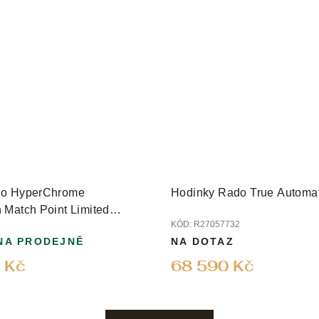
do HyperChrome
Hodinky Rado True Automat
 Match Point Limited
2
KÓD:
R27057732
NA PRODEJNĚ
NA DOTAZ
 Kč
68 590 Kč