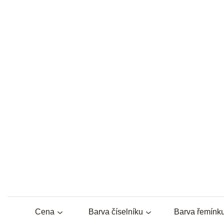
Cena
Barva číselníku
Barva řemínk