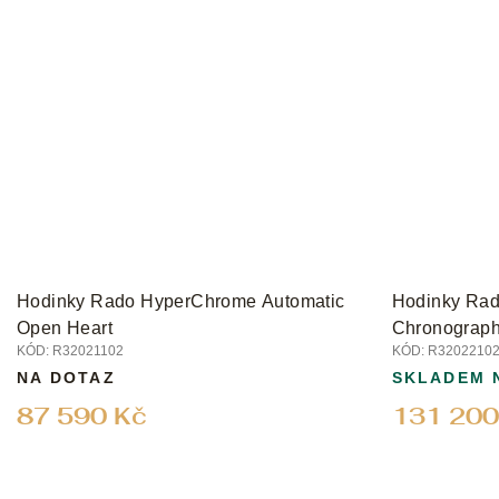
Hodinky Rado HyperChrome Automatic
Hodinky Ra
Open Heart
Chronograph
KÓD:
R32021102
KÓD:
R3202210
Edition
NA DOTAZ
SKLADEM 
87 590 Kč
131 200