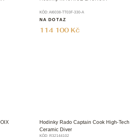
KÓD:
AI6038-TT03F-330-A
NA DOTAZ
114 100 Kč
OIX
Hodinky Rado Captain Cook High-Tech
Ceramic Diver
KÓD:
R32144102