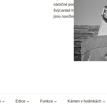
náročné podmínky. Značky
Ra
švýcarské hodinky, jsou z kvalit
jsou navrženy tak, aby byly neje
u
Edice
Funkce
Kámen v hodinkách