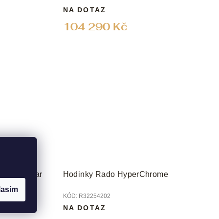
NA DOTAZ
104 290 Kč
nal 60-Year
Hodinky Rado HyperChrome
lasím
KÓD:
R32254202
Ě
NA DOTAZ