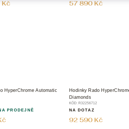
 Kč
57 890 Kč
o HyperChrome Automatic
Hodinky Rado HyperChrome
Diamonds
2
KÓD:
R32256712
NA PRODEJNĚ
NA DOTAZ
Kč
92 590 Kč