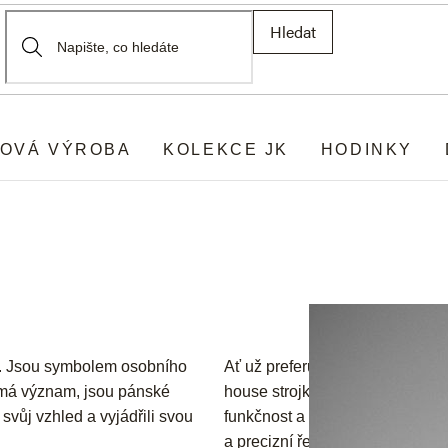
Hledat
OVÁ VÝROBA
KOLEKCE JK
HODINKY
u. Jsou symbolem osobního
Ať už preferujete nadčasovou el
l má význam, jsou pánské
house strojky, u nás v JK najde
svůj vzhled a vyjádřili svou
funkčnost a styl. Vybírejte z rů
a precizní řemeslné zpracování,