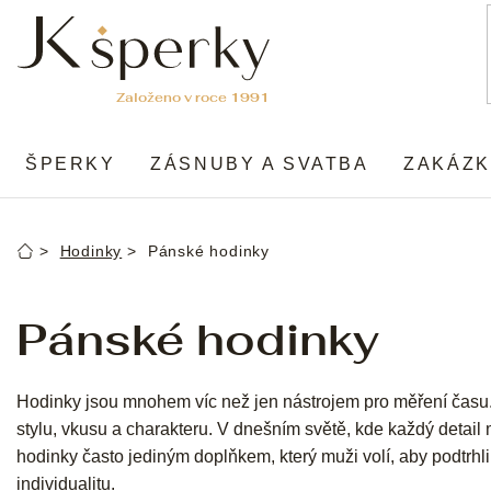
Přejít
na
obsah
ŠPERKY
ZÁSNUBY A SVATBA
ZAKÁZK
Hodinky
Pánské hodinky
Domů
Pánské hodinky
Hodinky jsou mnohem víc než jen nástrojem pro měření čas
stylu, vkusu a charakteru. V dnešním světě, kde každý detai
hodinky často jediným doplňkem, který muži volí, aby podtrhli 
individualitu.