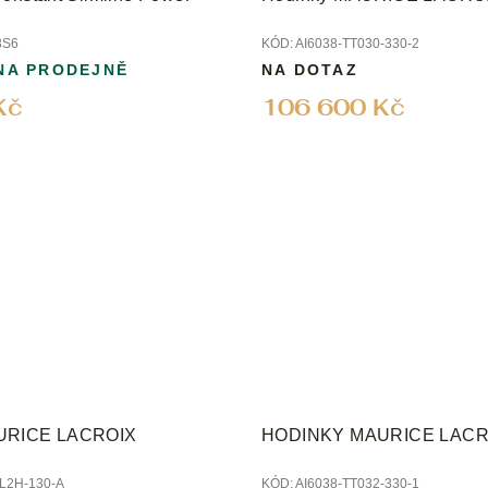
3S6
KÓD:
AI6038-TT030-330-2
NA PRODEJNĚ
NA DOTAZ
Kč
106 600 Kč
AURICE LACROIX
HODINKY MAURICE LACR
L2H-130-A
KÓD:
AI6038-TT032-330-1