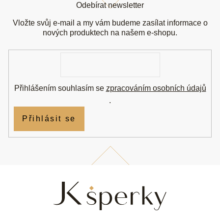
á
Odebírat newsletter
p
a
Vložte svůj e-mail a my vám budeme zasílat informace o
t
nových produktech na našem e-shopu.
í
E-
mail
Přihlášením souhlasím se
zpracováním osobních údajů
.
Přihlásit se