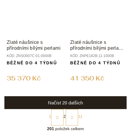
Zlaté náušnice s
Zlaté náušnice s
přírodními bílými perlami
přírodními bílými perlami
a diamanty
KÓD:
ZNSO007C-01-0000B
KÓD:
ZNPE182B-11-1000B
BĚŽNĚ DO 4 TÝDNŮ
BĚŽNĚ DO 4 TÝDNŮ
35 370 Kč
41 350 Kč
Načíst 20 dalších
S
t
1
2
11
r
O
á
v
201
položek celkem