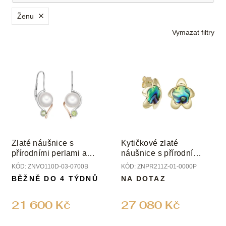
í
p
Ženu
r
Vymazat filtry
o
d
V
u
ý
k
p
t
i
ů
s
p
r
o
Zlaté náušnice s
Kytičkové zlaté
d
přírodními perlami a
náušnice s přírodní
u
peridoty
perletí
KÓD:
ZNVO110D-03-0700B
KÓD:
ZNPR211Z-01-0000P
k
BĚŽNĚ DO 4 TÝDNŮ
NA DOTAZ
t
ů
21 600 Kč
27 080 Kč