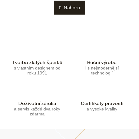
n
l
k
Nahoru
á
o
d
v
a
á
c
n
í
í
p
r
v
k
Tvorba zlatých šperků
Ruční výroba
y
s vlastním designem od
i s nejmodernější
v
roku 1991
technologií
ý
p
i
s
u
Doživotní záruka
Certifikáty pravosti
a servis každé dva roky
a vysoké kvality
zdarma
Z