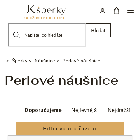
Přejít
na
obsah
Nákupní
Přihlášení
Hledat
košík
Šperky
Náušnice
Perlové náušnice
Domů
Perlové náušnice
Ř
a
Doporučujeme
Nejlevnější
Nejdražší
z
e
Filtrování a řazení
n