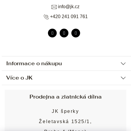
info
@
jk.cz
+420 241 091 761
Informace o nákupu
Více o JK
Ochrana osobních údajů
Způsob platby a dopravy
Náš příběh
Prodejna a zlatnická dílna
Sjednání osobní schůzky
Náš tým
Obchodní podmínky
JK šperky
Design a výroba
Puncovní značky
Želetavská 1525/1,
Služby
Cookies