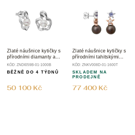
Zlaté náušnice kytičky s
Zlaté náušnice kytičky s
přírodními diamanty a
přírodními tahitskými
perlami
perlami; tanzanity a
KÓD:
ZNDI059B-01-1000B
KÓD:
ZNKV008D-01-1600T
diamanty
BĚŽNĚ DO 4 TÝDNŮ
SKLADEM NA
PRODEJNĚ
50 100 Kč
77 400 Kč