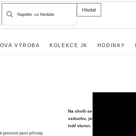
Hledat
OVÁ VÝROBA
KOLEKCE JK
HODINKY
Na chvíli se zasněte a přeneste 
vzduchu, ještě vonícího po nedá
tvář slunci. Cítíte to? Přichází jar
it jemnost jarní přírody