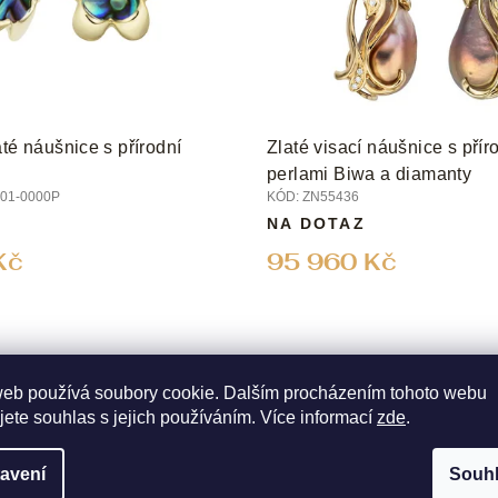
até náušnice s přírodní
Zlaté visací náušnice s přír
perlami Biwa a diamanty
01-0000P
KÓD:
ZN55436
NA DOTAZ
Kč
95 960 Kč
web používá soubory cookie. Dalším procházením tohoto webu
jete souhlas s jejich používáním. Více informací
zde
.
avení
Souh