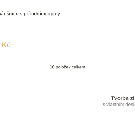
náušnice s přírodními opály
 Kč
10
položek celkem
O
v
l
á
d
Tvorba z
a
c
s vlastním des
í
p
r
v