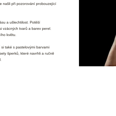
e našli při pozorování probouzející
u a ušlechtilost. Potěší
i vzácných tvarů a barev perel.
ího květu.
í si také s pastelovými barvami
 sety šperků, které navrhli a ručně
.