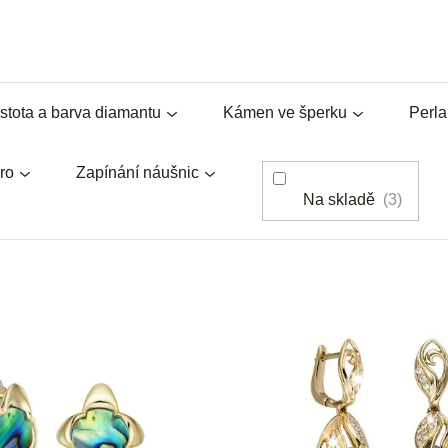
stota a barva diamantu
Kámen ve šperku
Perl
ro
Zapínání náušnic
Na skladě
3