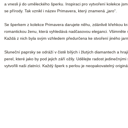
a vnesli ji do uměleckého šperku. Inspiraci pro vytvoření kolekce jsm
se přírody. Tak vznikl i název Primavera, který znamená „jaro“.
Se šperkem z kolekce Primavera darujete něhu, zdánlivě křehkou krás
romantickou ženu, která vyhledává nadčasovou eleganci. Všimněte s
Každá z nich byla svým vzhledem předurčena ke stvoření jiného jarn
Sluneční paprsky se odráží v čistě bílých i žlutých diamantech a hraj
perel, které jako by pod jejich září ožily. Udělejte radost jedinečnými
vytvořili naši zlatníci. Každý šperk s perlou je neopakovatelný originál