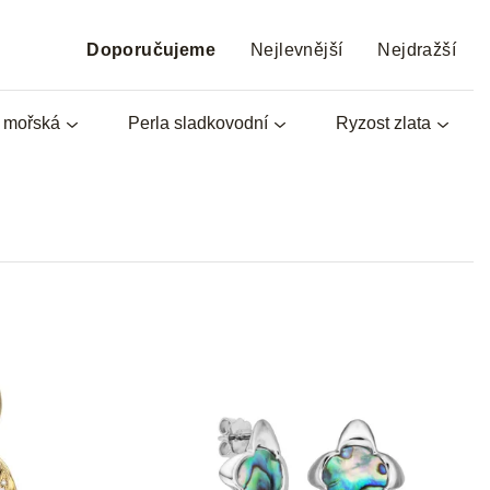
Ř
a
Doporučujeme
Nejlevnější
Nejdražší
z
e
a mořská
Perla sladkovodní
Ryzost zlata
n
í
p
r
o
d
u
k
t
ů