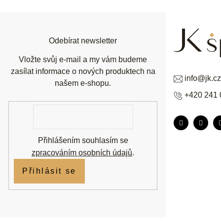
p
a
t
í
Odebírat newsletter
Vložte svůj e-mail a my vám budeme
zasílat informace o nových produktech na
info
@
jk.cz
našem e-shopu.
+420 241 
E-
mail
Přihlášením souhlasím se
zpracováním osobních údajů
.
Přihlásit se