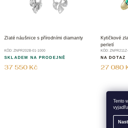
r
o
d
u
k
t
Zlaté náušnice s přírodními diamanty
Kytičkové zl
ů
perletí
KÓD:
ZNPR202B-01-1000
KÓD:
ZNPR211Z-
SKLADEM NA PRODEJNĚ
NA DOTAZ
37 550 Kč
27 080 
Tento 
vyjadřu
Nast