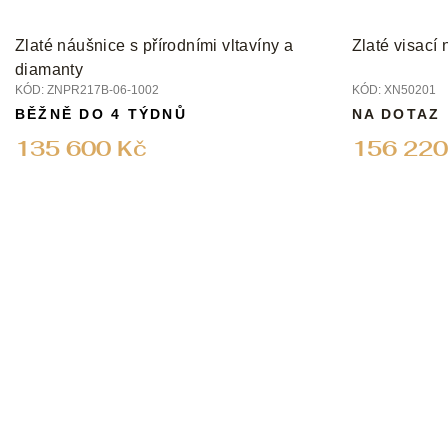
Zlaté náušnice s přírodními vltavíny a
Zlaté visací 
diamanty
KÓD:
ZNPR217B-06-1002
KÓD:
XN50201
BĚŽNĚ DO 4 TÝDNŮ
NA DOTAZ
135 600 Kč
156 220
Z
á