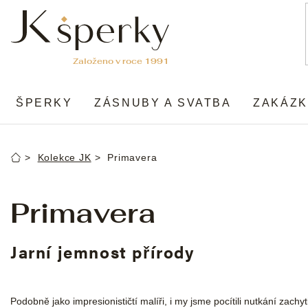
Přejít
na
obsah
ŠPERKY
ZÁSNUBY A SVATBA
ZAKÁZK
Kolekce JK
Primavera
Domů
Primavera
Jarní jemnost přírody
Podobně jako impresionističtí malíři, i my jsme pocítili nutkání zachyt