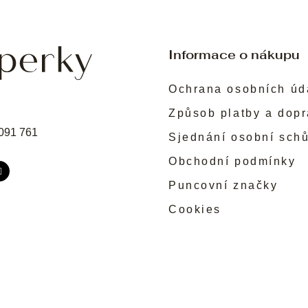
k
y
v
ý
p
Informace o nákupu
i
s
Ochrana osobních úd
u
Způsob platby a dop
091 761
Sjednání osobní sch
Obchodní podmínky
Puncovní značky
Cookies