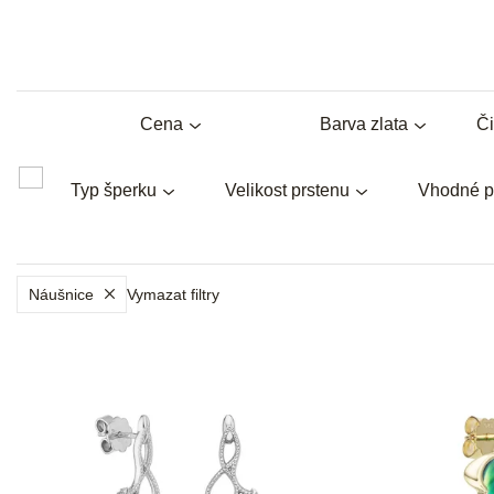
Cena
Barva zlata
Či
Typ šperku
Velikost prstenu
Vhodné p
Náušnice
Vymazat filtry
V
ý
p
i
s
p