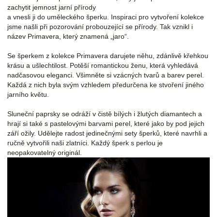
zachytit jemnost jarní přírody
a vnesli ji do uměleckého šperku. Inspiraci pro vytvoření kolekce
jsme našli při pozorování probouzející se přírody. Tak vznikl i
název Primavera, který znamená „jaro“.
Se šperkem z kolekce Primavera darujete něhu, zdánlivě křehkou
krásu a ušlechtilost. Potěší romantickou ženu, která vyhledává
nadčasovou eleganci. Všimněte si vzácných tvarů a barev perel.
Každá z nich byla svým vzhledem předurčena ke stvoření jiného
jarního květu.
Sluneční paprsky se odráží v čistě bílých i žlutých diamantech a
hrají si také s pastelovými barvami perel, které jako by pod jejich
září ožily. Udělejte radost jedinečnými sety šperků, které navrhli a
ručně vytvořili naši zlatníci. Každý šperk s perlou je
neopakovatelný originál.