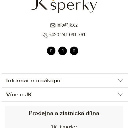
info
@
jk.cz
+420 241 091 761
Informace o nákupu
Více o JK
Ochrana osobních údajů
Způsob platby a dopravy
Náš příběh
Prodejna a zlatnická dílna
Sjednání osobní schůzky
Náš tým
Obchodní podmínky
JK šperky