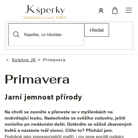
Přejít
na
obsah
Nákupní
Přihlášení
Hledat
košík
Kolekce JK
Primavera
Domů
Primavera
Jarní jemnost přírody
Na chvíli se zasněte a přeneste se v myšlenkách na
rozkvétající louku. Nadechněte se svěžího vzduchu, ještě
vonícího po nedávném dešti. Dotkněte se něžně zbarvených
květů a nastavte tvář slunci. Cítíte to? Přichází jaro.
Podobně jako impresionističtí malíři, i my jsme pocítili nutkání