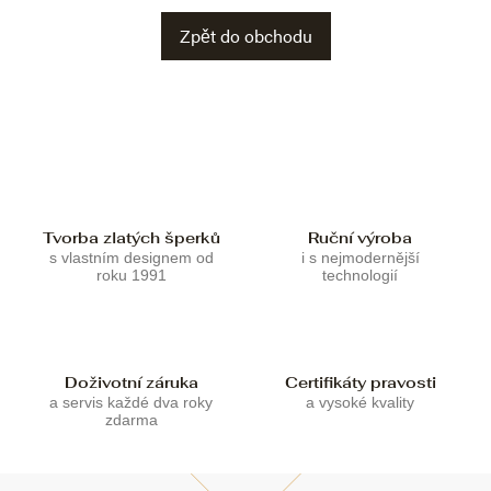
Zpět do obchodu
Tvorba zlatých šperků
Ruční výroba
s vlastním designem od
i s nejmodernější
roku 1991
technologií
Doživotní záruka
Certifikáty pravosti
a servis každé dva roky
a vysoké kvality
zdarma
Z