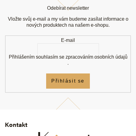
á
Odebírat newsletter
p
a
Vložte svůj e-mail a my vám budeme zasílat informace o
t
nových produktech na našem e-shopu.
í
E-mail
Přihlášením souhlasím se
zpracováním osobních údajů
.
Přihlásit se
Kontakt