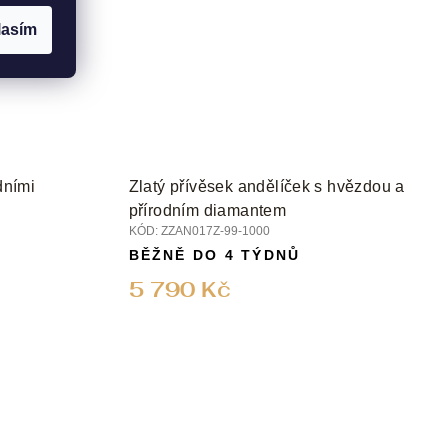
lasím
dními
Zlatý přívěsek andělíček s hvězdou a
přírodním diamantem
KÓD:
ZZAN017Z-99-1000
BĚŽNĚ DO 4 TÝDNŮ
5 790 Kč