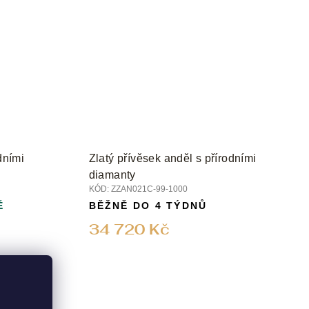
dními
Zlatý přívěsek anděl s přírodními
diamanty
KÓD:
ZZAN021C-99-1000
Ě
BĚŽNĚ DO 4 TÝDNŮ
34 720 Kč