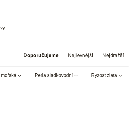
ky
Ř
a
Doporučujeme
Nejlevnější
Nejdražší
z
e
a mořská
Perla sladkovodní
Ryzost zlata
n
í
p
r
o
d
u
k