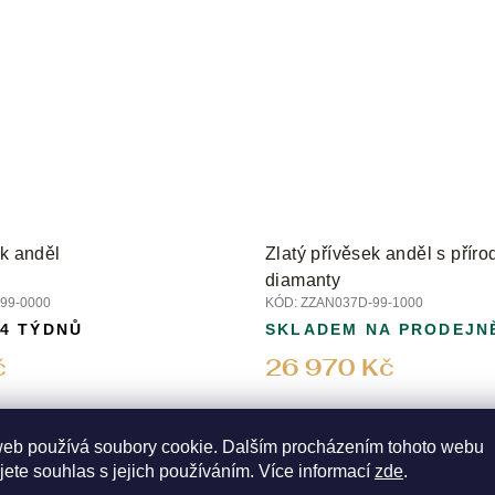
ek anděl
Zlatý přívěsek anděl s příro
diamanty
99-0000
KÓD:
ZZAN037D-99-1000
 4 TÝDNŮ
SKLADEM NA PRODEJN
č
26 970 Kč
web používá soubory cookie. Dalším procházením tohoto webu
jete souhlas s jejich používáním. Více informací
zde
.