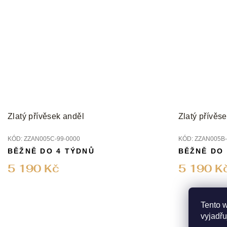
Zlatý přívěsek anděl
Zlatý přívěs
KÓD:
ZZAN005C-99-0000
KÓD:
ZZAN005B-
BĚŽNĚ DO 4 TÝDNŮ
BĚŽNĚ DO
5 190 Kč
5 190 K
Tento 
vyjadřu