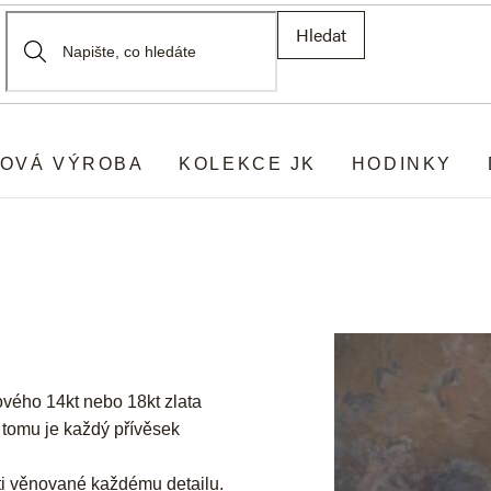
Hledat
OVÁ VÝROBA
KOLEKCE JK
HODINKY
ového 14kt nebo 18kt zlata
y tomu je každý přívěsek
ti věnované každému detailu.