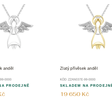
ek anděl
Zlatý přívěsek anděl
99-0000
KÓD:
ZZAN037E-99-0000
NA PRODEJNĚ
SKLADEM NA PRODEJN
Kč
19 650 Kč