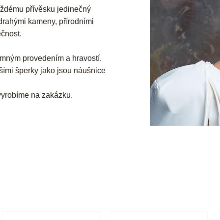
aždému přívěsku jedinečný
 drahými kameny, přírodními
ečnost.
 jemným provedením a hravostí.
šími šperky jako jsou náušnice
 vyrobíme na zakázku.