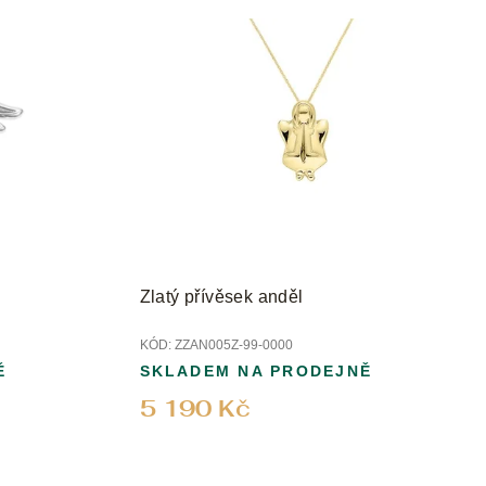
t
ů
Zlatý přívěsek anděl
KÓD:
ZZAN005Z-99-0000
Ě
SKLADEM NA PRODEJNĚ
5 190 Kč