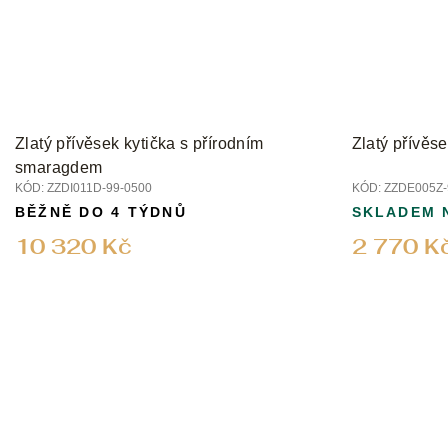
Zlatý přívěsek kytička s přírodním
Zlatý přívěse
smaragdem
KÓD:
ZZDI011D-99-0500
KÓD:
ZZDE005Z-
BĚŽNĚ DO 4 TÝDNŮ
SKLADEM 
10 320 Kč
2 770 K