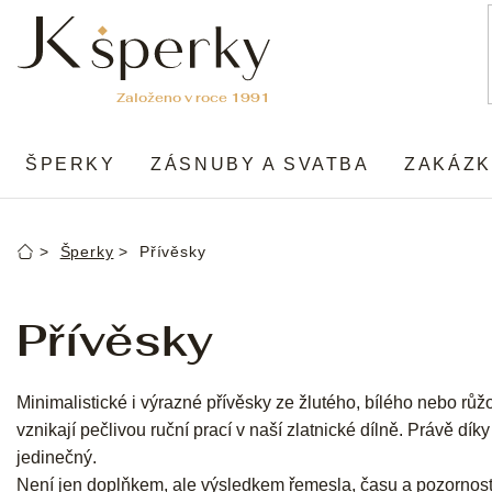
Přejít
na
obsah
ŠPERKY
ZÁSNUBY A SVATBA
ZAKÁZK
Šperky
Přívěsky
Domů
Přívěsky
Minimalistické i výrazné přívěsky ze žlutého, bílého nebo růž
vznikají pečlivou ruční prací v naší zlatnické dílně. Právě dík
jedinečný.
Není jen doplňkem, ale výsledkem řemesla, času a pozornos