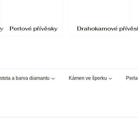
ky
Perlové přívěsky
Drahokamové přívěs
stota a barva diamantu
Kámen ve šperku
Perl