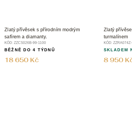
Zlatý přívěsek s přírodním modrým
Zlatý přívěs
safírem a diamanty.
turmalínem
KÓD:
ZZCS026B-99-1100
KÓD:
ZZRA074Z-
BĚŽNĚ DO 4 TÝDNŮ
SKLADEM 
18 650 Kč
8 950 K