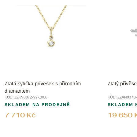
V
ý
p
i
s
p
r
o
d
u
k
t
Zlatá kytička přívěsek s přírodním
Zlatý přívěs
ů
diamantem
KÓD:
ZZKV037Z-99-1000
KÓD:
ZZAN037B-
SKLADEM NA PRODEJNĚ
SKLADEM 
7 710 Kč
19 650 