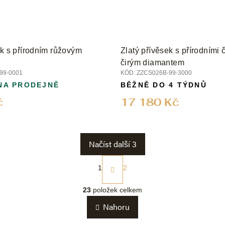
ek s přírodním růžovým
Zlatý přívěsek s přírodními 
čirým diamantem
99-0001
KÓD:
ZZCS026B-99-3000
NA PRODEJNĚ
BĚŽNĚ DO 4 TÝDNŮ
č
17 180 Kč
Načíst další 3
S
t
1
2
r
O
á
v
23
položek celkem
n
l
k
Nahoru
á
o
d
v