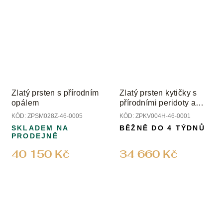
Zlatý prsten s přírodním
Zlatý prsten kytičky s
opálem
přírodními peridoty a
topazem
KÓD:
ZPSM028Z-46-0005
KÓD:
ZPKV004H-46-0001
SKLADEM NA
BĚŽNĚ DO 4 TÝDNŮ
PRODEJNĚ
40 150 Kč
34 660 Kč