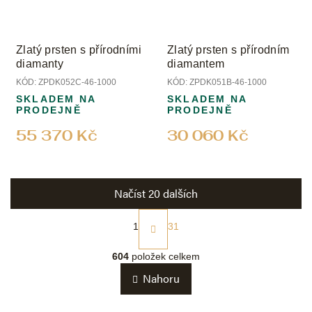
Zlatý prsten s přírodními
Zlatý prsten s přírodním
diamanty
diamantem
KÓD:
ZPDK052C-46-1000
KÓD:
ZPDK051B-46-1000
SKLADEM NA
SKLADEM NA
PRODEJNĚ
PRODEJNĚ
55 370 Kč
30 060 Kč
Načíst 20 dalších
S
t
1
31
r
O
á
v
604
položek celkem
n
l
k
Nahoru
á
o
d
v
a