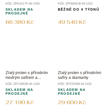
KÓD:
ZPKU017F-48-1500
KÓD:
ZPOM081B-46-1002
SKLADEM NA
BĚŽNĚ DO 4 TÝDNŮ
PRODEJNĚ
66 380 Kč
49 540 Kč
Zlatý prsten s přírodním
Zlatý prsten s přírodními
modrým safírem a
safíry a diamanty
diamanty
KÓD:
ZPCS082B-46-1100
KÓD:
ZPST030B-46-1100
SKLADEM NA
SKLADEM NA
PRODEJNĚ
PRODEJNĚ
27 190 Kč
29 600 Kč