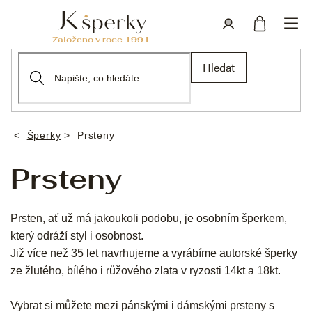
Přejít
na
obsah
Nákupní
Přihlášení
Hledat
košík
Šperky
Prsteny
Domů
Prsteny
Prsten, ať už má jakoukoli podobu, je osobním šperkem,
který odráží styl i osobnost.
Již více než 35 let navrhujeme a vyrábíme autorské šperky
ze žlutého, bílého i růžového zlata v ryzosti 14kt a 18kt.
Vybrat si můžete mezi pánskými i dámskými prsteny s