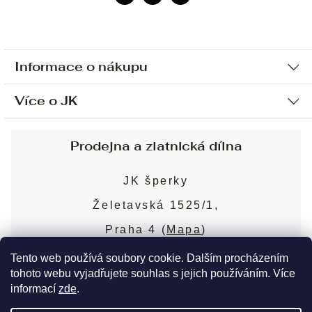
Informace o nákupu
Více o JK
Ochrana osobních údajů
Způsob platby a dopravy
Náš příběh
Prodejna a zlatnická dílna
Sjednání osobní schůzky
Náš tým
Obchodní podmínky
JK šperky
Design a výroba
Puncovní značky
Želetavská 1525/1,
Služby
Cookies
Praha 4 (
Mapa
)
Blog
Více o prodejně
Nejčastější dotazy
Tento web používá soubory cookie. Dalším procházením
tohoto webu vyjadřujete souhlas s jejich používáním. Více
informací
zde
.
Copyright 2026
JK šperky
. Všechna práva