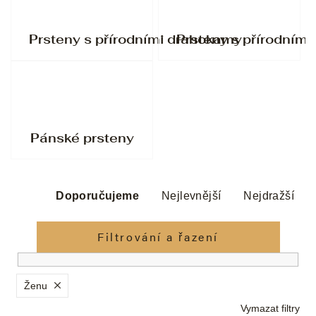
Prsteny s přírodními drahokamy
Prsteny s přírodními
Pánské prsteny
Ř
a
Doporučujeme
Nejlevnější
Nejdražší
z
e
Filtrování a řazení
n
í
p
Ženu
r
Vymazat filtry