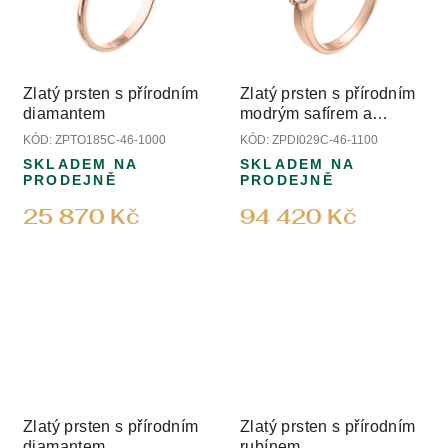
Zlatý prsten s přírodním
Zlatý prsten s přírodním
diamantem
modrým safírem a
diamanty
KÓD:
ZPTO185C-46-1000
KÓD:
ZPDI029C-46-1100
SKLADEM NA
SKLADEM NA
PRODEJNĚ
PRODEJNĚ
25 870 Kč
94 420 Kč
Zlatý prsten s přírodním
Zlatý prsten s přírodním
diamantem
rubínem