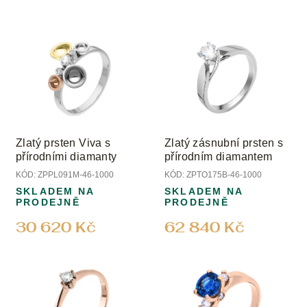
o
d
V
u
ý
k
p
t
i
ů
s
p
r
o
Zlatý prsten Viva s
Zlatý zásnubní prsten s
d
přírodními diamanty
přírodním diamantem
u
KÓD:
ZPPL091M-46-1000
KÓD:
ZPTO175B-46-1000
k
SKLADEM NA
SKLADEM NA
t
PRODEJNĚ
PRODEJNĚ
ů
30 620 Kč
62 840 Kč