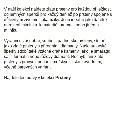
á
c
n
í
V naší kolekci najdete zlaté prsteny pro každou příležitost,
í
p
od jemných šperků pro každý den až po prsteny spojené s
r
důležitými životními okamžiky. Jsou ideální jako dárek k
v
narození miminka, k maturitě, promoci nebo jinému
k
milníku.
y
v
Vyrábíme zásnubní, snubní i partnerské prsteny, stejně
ý
jako zlaté prsteny s přírodními diamanty. Naše autorské
p
šperky zdobí také vzácné drahé kameny, jako je smaragd,
i
safír, turmalín nebo růžový diamant. Nechybí ani zlaté
s
prsteny s pravými perlami mořskými i sladkovodními,
u
včetně barevných variant.
Najděte ten pravý v kolekci
Prsteny