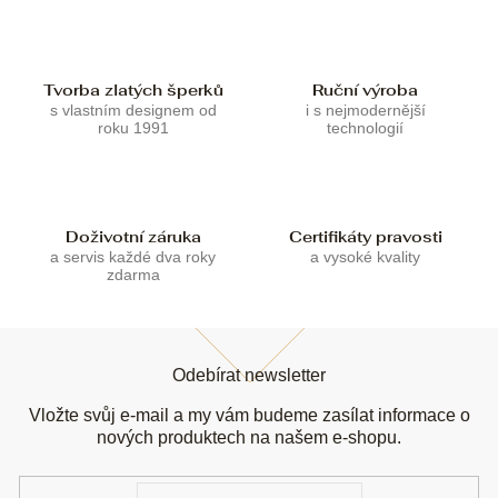
Tvorba zlatých šperků
Ruční výroba
s vlastním designem od
i s nejmodernější
roku 1991
technologií
Doživotní záruka
Certifikáty pravosti
a servis každé dva roky
a vysoké kvality
zdarma
Z
á
Odebírat newsletter
p
a
Vložte svůj e-mail a my vám budeme zasílat informace o
t
nových produktech na našem e-shopu.
í
E-