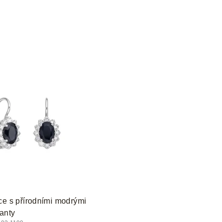
ce s přírodními modrými
manty