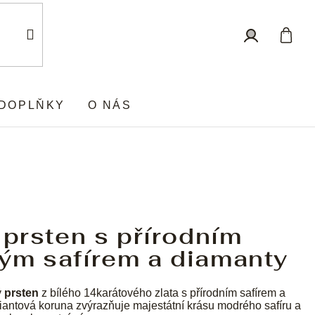
Nákup
Přihlášení
košík
DOPLŇKY
O NÁS
 prsten s přírodním
ým safírem a diamanty
ý
prsten
z bílého 14karátového zlata s přírodním safírem a
liantová koruna zvýrazňuje majestátní krásu modrého safíru a