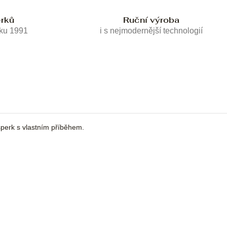
erků
Ruční výroba
oku 1991
i s nejmodernější technologií
erk s vlastním příběhem.