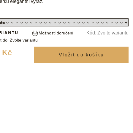
erku elegantní výraz.
RIANTU
Kód:
Zvolte variantu
Možnosti doručení
t do:
Zvolte variantu
Měrná
 Kč
cena: