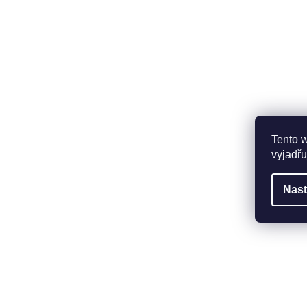
Tento 
vyjadřu
Nast