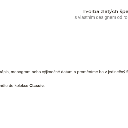
Tvorba zlatých šp
s vlastním designem od r
ápis, monogram nebo výjimečné datum a proměníme ho v jedinečný šp
dněte do kolekce
Classic
.