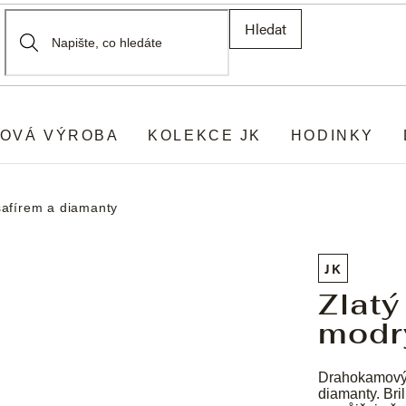
Hledat
OVÁ VÝROBA
KOLEKCE JK
HODINKY
safírem a diamanty
JK
Zlatý
modr
Drahokamov
diamanty. Bri