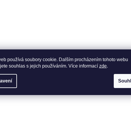
web používá soubory cookie. Dalším procházením tohoto webu
jete souhlas s jejich používáním. Více informací
zde
.
avení
Souh