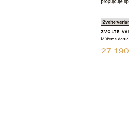
propůjčuje šp
ZVOLTE VA
Můžeme doruči
27 190