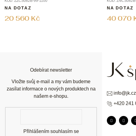
KÓD:
ZZCS082B-99-1100
KÓD:
ZNCS082B-
NA DOTAZ
NA DOTAZ
20 560 Kč
40 070 
Z
á
p
a
t
í
Odebírat newsletter
Vložte svůj e-mail a my vám budeme
zasílat informace o nových produktech na
info
@
jk.cz
našem e-shopu.
+420 241 
E-
mail
Přihlášením souhlasím se