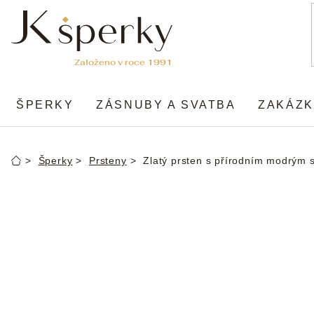
Přejít
na
obsah
ŠPERKY
ZÁSNUBY A SVATBA
ZAKÁZK
Šperky
Prsteny
Zlatý prsten s přírodním modrým 
Domů