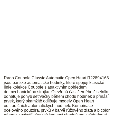
RADO
Rado Coupole Classic Automatic Open Heart R22894163
jsou pánské automatické hodinky, které spojují klasické
linie kolekce Coupole s atraktivním pohledem
do mechanického strojku. Otevřená část černého číselníku
odhaluje pohyb setrvačky během chodu hodinek a přináší
prvek, který okamžitě odlišuje modely Open Heart
od tradičních automatických hodinek. Kombinace
ocelového pouzdra, prvků v barvě růžového zlata a bicolor
náramku vytváří výrazný kontrast vhodný pro každodenní