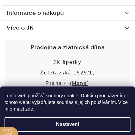
Informace o nákupu
Více o JK
Ochrana osobních údajů
Způsob platby a dopravy
Náš příběh
Prodejna a zlatnická dílna
Sjednání osobní schůzky
Náš tým
Obchodní podmínky
JK šperky
Design a výroba
Puncovní značky
Želetavská 1525/1,
Služby
Cookies
Praha 4 (
Mapa
)
Blog
Více o prodejně
Nejčastější dotazy
Tento web používá soubory cookie. Dalším procházením
tohoto webu vyjadřujete souhlas s jejich používáním. Více
informací
zde
.
Copyright 2026
JK šperky
. Všechna práva
Nastavení
vyhrazena.
Upravit nastavení cookies
ě