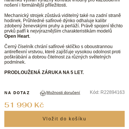
nošení i formálnější příležitosti.
Mechanický strojek zůstává viditelný také na zadní straně
hodinek. Průhledné safírové dýnko odhaluje kalibr
zdobený ženevskými pruhy a perláží. Právě spojení těchto
prvků patří k nejvýraznějším charakteristikám modelů
Open Heart
.
Černý číselník chrání safírové sklíčko s oboustrannou
antireflexní vrstvou, které zajišťuje vysokou odolnost proti
poškrábání a dobrou čitelnost za různých světelných
podmínek.
PRODLOUŽENÁ ZÁRUKA NA 5 LET.
NA DOTAZ
Kód:
R22894163
Možnosti doručení
Měrná
51 990 Kč
cena: