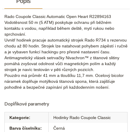
Popis
Rado Coupole Classic Automatic Open Heart R22894163
Vodotěsnost 50 m (5 ATM) poskytuje ochranu při běžném
kontaktu s vodou, například během deště, mytí rukou nebo
sprchování.
Uvnitř hodinek pracuje automatický strojek Rado R734 s rezervou
chodu až 80 hodin. Strojek lze natahovat pohybem zápěstí i ručně
a je vybaven funkcí hackingu pro přesné nastavení času.
Antimagnetický vlásek setrvačky Nivachron™ z titanové slitiny
pomáhá zvyšovat odolnost vůči magnetickým polím a každý
strojek je navíc testován v pěti různých pozicích.
Pouzdro má průměr 41 mm a tloušťku 11,7 mm. Ocelový bicolor
náramek doplňuje motýlková titanová spona, která zajišťuje
pohodlné a bezpečné zapínání při každodenním nošení.
Doplňkové parametry
Kategorie
:
Hodinky Rado Coupole Classic
Barva číselníku
:
Černá