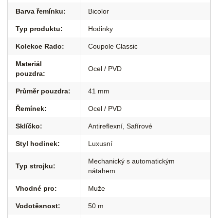
Barva řemínku
:
Bicolor
Typ produktu
:
Hodinky
Kolekce Rado
:
Coupole Classic
Materiál
Ocel / PVD
pouzdra
:
Průměr pouzdra
:
41 mm
Řemínek
:
Ocel / PVD
Sklíčko
:
Antireflexní
,
Safírové
Styl hodinek
:
Luxusní
Mechanický s automatickým
Typ strojku
:
nátahem
Vhodné pro
:
Muže
Vodotěsnost
:
50 m