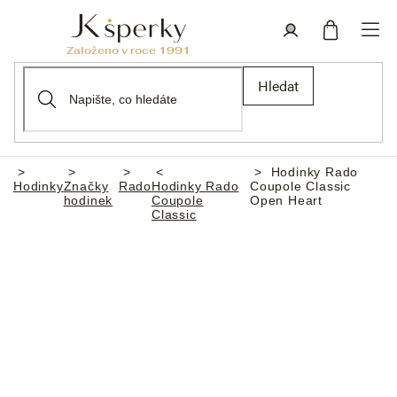
Přejít
na
obsah
Nákupní
Přihlášení
Hledat
košík
Hodinky Rado
Domů
Hodinky
Značky
Rado
Hodinky Rado
Coupole Classic
hodinek
Coupole
Open Heart
Classic