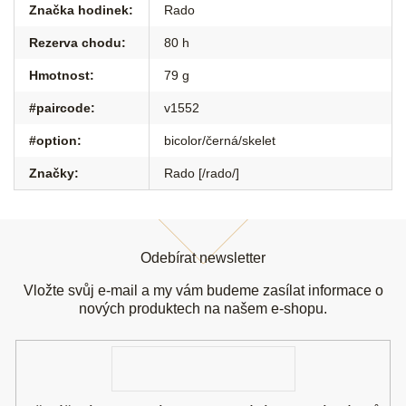
Značka hodinek
:
Rado
Rezerva chodu
:
80 h
Hmotnost
:
79 g
#paircode
:
v1552
#option
:
bicolor/černá/skelet
Značky
:
Rado [/rado/]
Z
á
Odebírat newsletter
p
a
Vložte svůj e-mail a my vám budeme zasílat informace o
t
nových produktech na našem e-shopu.
í
E-
mail