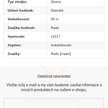
Typ strojku
:
Quartz
Určení hodinek
:
Dámské
Vodotěsnost
:
50 m
Značka hodinek
:
Rado
#paircode
:
v1517
#option
:
hnědá/bicolor
Značky
:
Rado [/rado/]
Z
á
Odebírat newsletter
p
a
Vložte svůj e-mail a my vám budeme zasílat informace o
t
nových produktech na našem e-shopu.
í
E-
mail