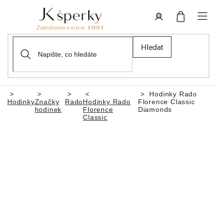
Přejít
na
obsah
Nákupní
Přihlášení
Hledat
košík
Hodinky Rado
Domů
Hodinky
Značky
Rado
Hodinky Rado
Florence Classic
hodinek
Florence
Diamonds
Classic