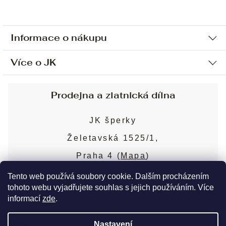
Informace o nákupu
Více o JK
Ochrana osobních údajů
Způsob platby a dopravy
Náš příběh
Prodejna a zlatnická dílna
Sjednání osobní schůzky
Náš tým
Obchodní podmínky
JK šperky
Design a výroba
Puncovní značky
Želetavská 1525/1,
Služby
Cookies
Praha 4 (
Mapa
)
Blog
Více o prodejně
Nejčastější dotazy
Tento web používá soubory cookie. Dalším procházením
tohoto webu vyjadřujete souhlas s jejich používáním. Více
informací
zde
.
Copyright 2026
JK šperky
. Všechna práva
Nastavení