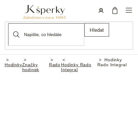
Přejít
na
obsah
Nákupní
Přihlášení
Hledat
košík
Hodinky
Domů
Hodinky
Značky
Rado
Hodinky Rado
Rado Integral
hodinek
Integral