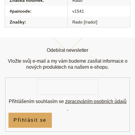
Značka hodinek
:
Rado
#paircode
:
v1541
Značky
:
Rado [/rado/]
Z
á
Odebírat newsletter
p
a
Vložte svůj e-mail a my vám budeme zasílat informace o
t
nových produktech na našem e-shopu.
í
E-
mail
Přihlášením souhlasím se
zpracováním osobních údajů
.
Přihlásit se