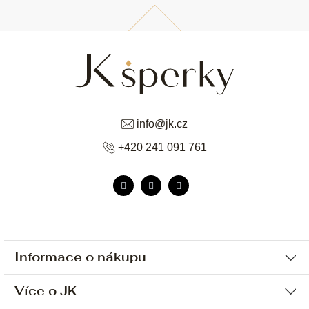
info
@
jk.cz
+420 241 091 761
Informace o nákupu
Více o JK
Ochrana osobních údajů