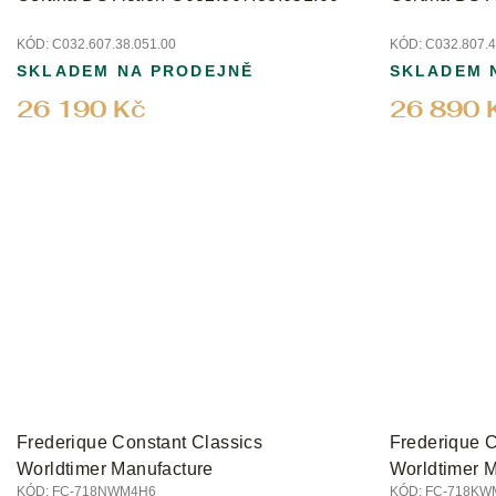
ů
KÓD:
C032.607.38.051.00
KÓD:
C032.807.4
SKLADEM NA PRODEJNĚ
SKLADEM 
26 190 Kč
26 890 
Frederique Constant Classics
Frederique C
Worldtimer Manufacture
Worldtimer M
KÓD:
FC-718NWM4H6
KÓD:
FC-718KW