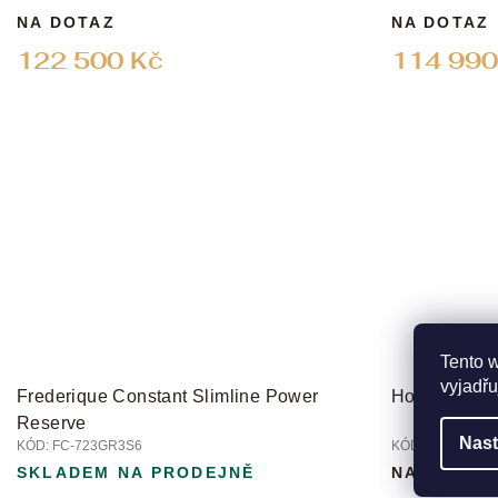
NA DOTAZ
NA DOTAZ
122 500 Kč
114 990
Tento 
vyjadřu
Frederique Constant Slimline Power
Hodinky Anat
Reserve
Nast
KÓD:
FC-723GR3S6
KÓD:
R1020140
SKLADEM NA PRODEJNĚ
NA DOTAZ