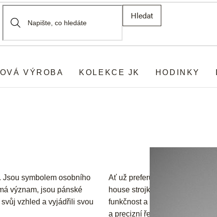
Hledat
OVÁ VÝROBA
KOLEKCE JK
HODINKY
u. Jsou symbolem osobního
Ať už preferujete nadčasovou el
l má význam, jsou pánské
house strojky, u nás v JK najde
svůj vzhled a vyjádřili svou
funkčnost a styl. Vybírejte z rů
a precizní řemeslné zpracování,