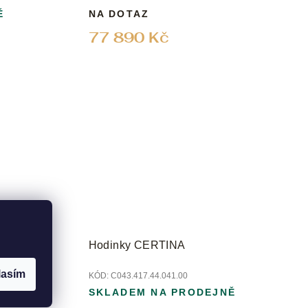
Ě
NA DOTAZ
77 890 Kč
Hodinky CERTINA
lasím
KÓD:
C043.417.44.041.00
Ě
SKLADEM NA PRODEJNĚ