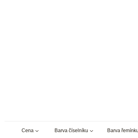
Cena
Barva číselníku
Barva řemínk