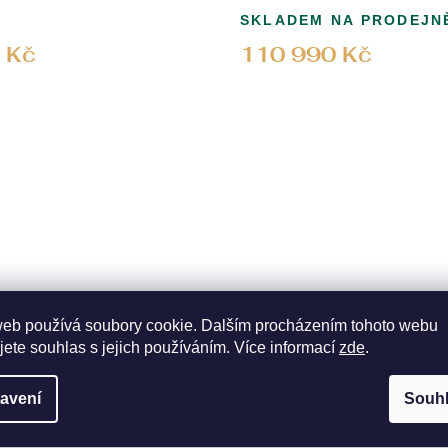
SKLADEM NA PRODEJN
 Kč
110 990 Kč
web používá soubory cookie. Dalším procházením tohoto webu
jete souhlas s jejich používáním. Více informací
zde
.
om Automatic Grapefruit
Hodinky CERTINA
avení
Souh
9
KÓD:
C043.407.11.351.00
SKLADEM NA PRODEJN