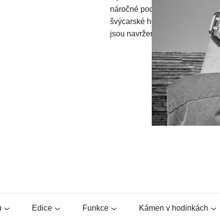
náročné podmínky. Značky
Ra
švýcarské hodinky, jsou z kvalit
jsou navrženy tak, aby byly neje
u
Edice
Funkce
Kámen v hodinkách