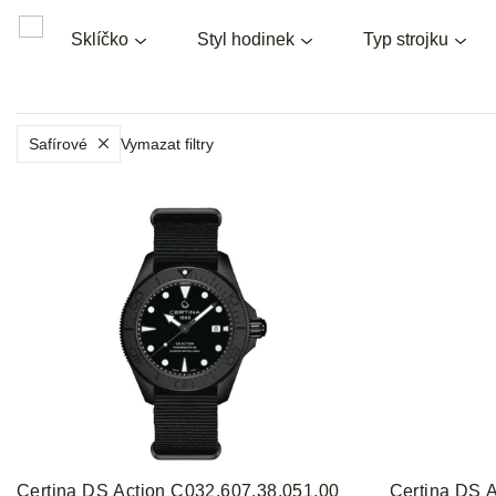
Sklíčko
Styl hodinek
Typ strojku
Safírové
Vymazat filtry
V
ý
p
i
s
p
r
o
d
u
k
t
Certina DS Action C032.607.38.051.00
Certina DS 