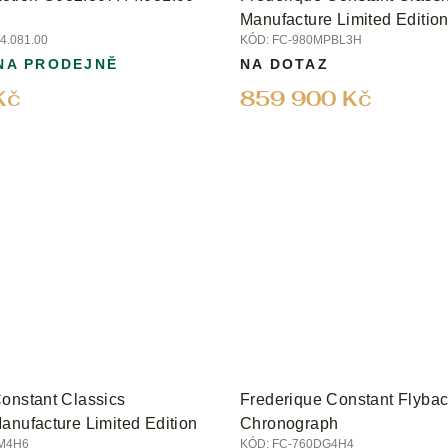
Manufacture Limited Editio
4.081.00
KÓD:
FC-980MPBL3H
NA PRODEJNĚ
NA DOTAZ
Kč
859 900 Kč
onstant Classics
Frederique Constant Flyba
anufacture Limited Edition
Chronograph
M4H6
KÓD:
FC-760DG4H4