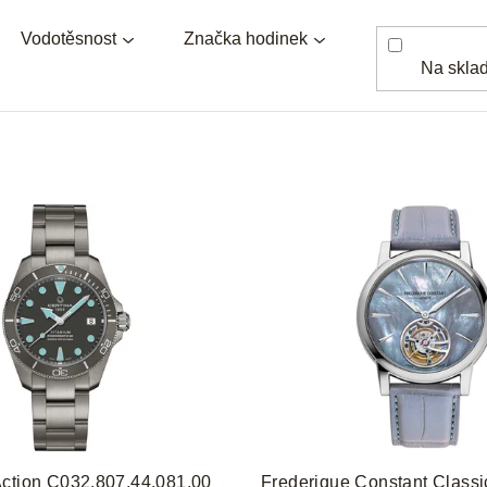
Vodotěsnost
Značka hodinek
Na skla
Action C032.807.44.081.00
Frederique Constant Classic