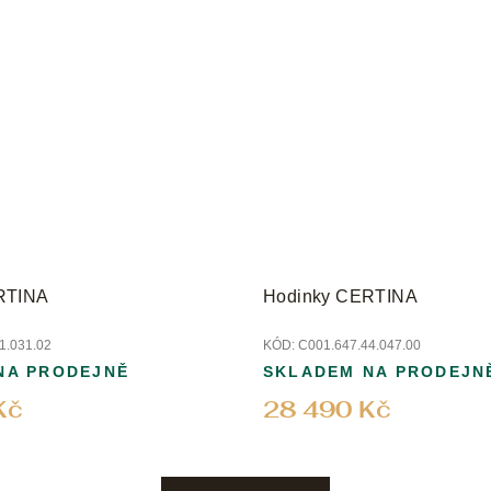
RTINA
Hodinky CERTINA
1.031.02
KÓD:
C001.647.44.047.00
NA PRODEJNĚ
SKLADEM NA PRODEJN
Kč
28 490 Kč