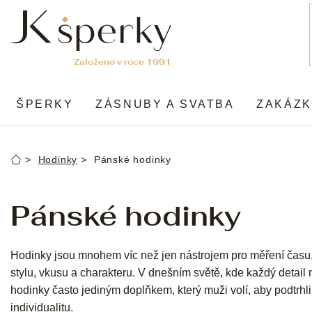
Přejít
na
obsah
ŠPERKY
ZÁSNUBY A SVATBA
ZAKÁZK
Hodinky
Pánské hodinky
Domů
Pánské hodinky
Hodinky jsou mnohem víc než jen nástrojem pro měření čas
stylu, vkusu a charakteru. V dnešním světě, kde každý detai
hodinky často jediným doplňkem, který muži volí, aby podtrhli 
individualitu.