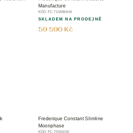
n
Manufacture
KÓD:
FC-710MB4H6
SKLADEM NA PRODEJNĚ
59 590 Kč
ck
Frederique Constant Slimline
Moonphase
KÓD:
FC-705N4S6