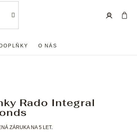
Nákup
Přihlášení
košík
DOPLŇKY
O NÁS
nky Rado Integral
onds
Á ZÁRUKA NA 5 LET.