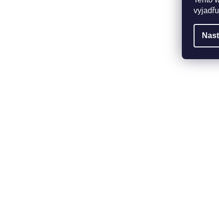
vyjadřu
Nast