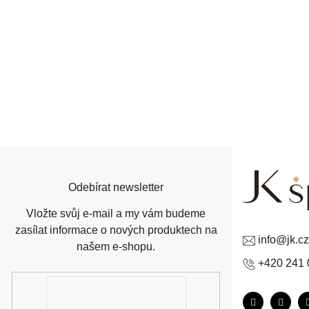
Z
á
p
a
t
í
Odebírat newsletter
Vložte svůj e-mail a my vám budeme
zasílat informace o nových produktech na
info
@
jk.cz
našem e-shopu.
+420 241 
E-
mail