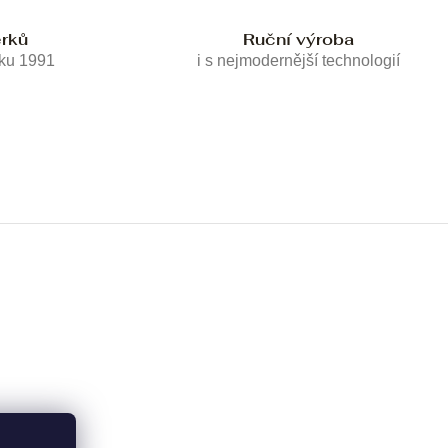
erků
Ruční výroba
oku 1991
i s nejmodernější technologií