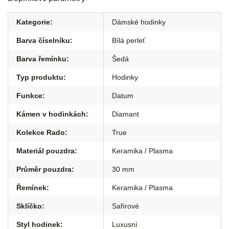
Kategorie
:
Dámské hodinky
Barva číselníku
:
Bílá perleť
Barva řemínku
:
Šedá
Typ produktu
:
Hodinky
Funkce
:
Datum
Kámen v hodinkách
:
Diamant
Kolekce Rado
:
True
Materiál pouzdra
:
Keramika / Plasma
Průměr pouzdra
:
30 mm
Řemínek
:
Keramika / Plasma
Sklíčko
:
Safírové
Styl hodinek
:
Luxusní