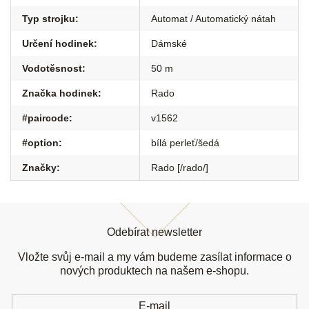
Typ strojku
:
Automat / Automatický nátah
Určení hodinek
:
Dámské
Vodotěsnost
:
50 m
Značka hodinek
:
Rado
#paircode
:
v1562
#option
:
bílá perleť/šedá
Značky
:
Rado [/rado/]
Z
á
Odebírat newsletter
p
a
Vložte svůj e-mail a my vám budeme zasílat informace o
t
nových produktech na našem e-shopu.
í
E-mail