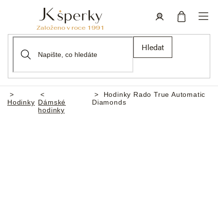
Přejít
na
obsah
Nákupní
Přihlášení
Hledat
košík
Hodinky Rado True Automatic
Domů
Hodinky
Dámské
Diamonds
hodinky