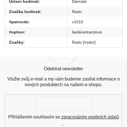
Určení hodinek
:
Dámské
Značka hodinek
:
Rado
#paircode
:
v1510
#option
:
šedá/antracitová
Značky
:
Rado [/rado/]
Z
á
Odebírat newsletter
p
a
Vložte svůj e-mail a my vám budeme zasílat informace o
t
nových produktech na našem e-shopu.
í
E-
mail
Přihlášením souhlasím se
zpracováním osobních údajů
.