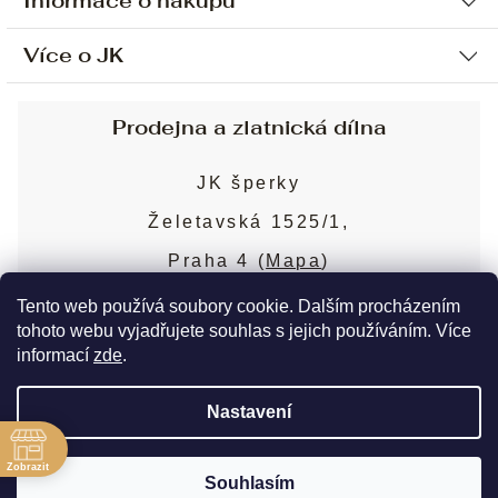
Informace o nákupu
Více o JK
Ochrana osobních údajů
Způsob platby a dopravy
Náš příběh
Prodejna a zlatnická dílna
Sjednání osobní schůzky
Náš tým
Obchodní podmínky
JK šperky
Design a výroba
Puncovní značky
Želetavská 1525/1,
Služby
Cookies
Praha 4 (
Mapa
)
Blog
Více o prodejně
Nejčastější dotazy
Tento web používá soubory cookie. Dalším procházením
tohoto webu vyjadřujete souhlas s jejich používáním. Více
informací
zde
.
Copyright 2026
JK šperky
. Všechna práva
Nastavení
vyhrazena.
Upravit nastavení cookies
ě
Zobrazit
Souhlasím
Vytvořil Shoptet Premium