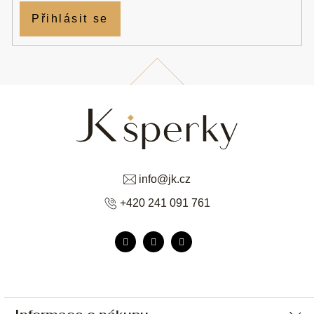
Přihlásit se
info
@
jk.cz
+420 241 091 761