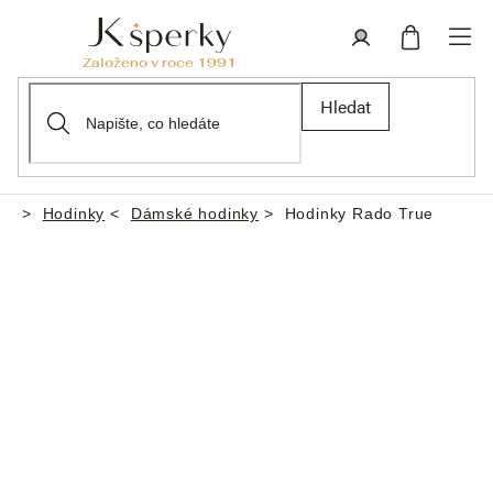
Přejít
na
obsah
Nákupní
Přihlášení
Hledat
košík
Hodinky
Dámské hodinky
Hodinky Rado True
Domů