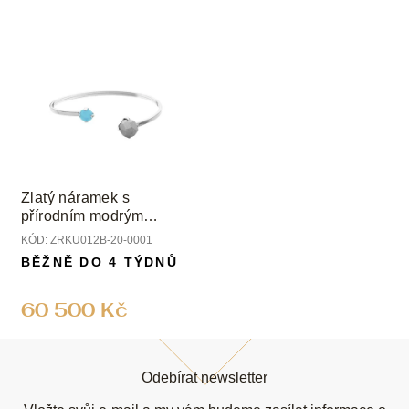
Zlatý náramek s
přírodním modrým
achátem
KÓD:
ZRKU012B-20-0001
BĚŽNĚ DO 4 TÝDNŮ
60 500 Kč
Z
á
Odebírat newsletter
p