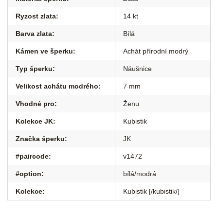
Ryzost zlata
:
14 kt
Barva zlata
:
Bílá
Kámen ve šperku
:
Achát přírodní modrý
Typ šperku
:
Náušnice
Velikost achátu modrého
:
7 mm
Vhodné pro
:
Ženu
Kolekce JK
:
Kubistik
Značka šperku
:
JK
#paircode
:
v1472
#option
:
bílá/modrá
Kolekce
:
Kubistik [/kubistik/]