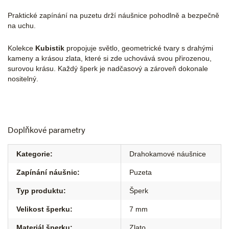
Praktické zapínání na puzetu drží náušnice pohodlně a bezpečně
na uchu.
Kolekce
Kubistik
propojuje světlo, geometrické tvary s drahými
kameny a krásou zlata, které si zde uchovává svou přirozenou,
surovou krásu. Každý šperk je nadčasový a zároveň dokonale
nositelný.
Doplňkové parametry
Kategorie
:
Drahokamové náušnice
Zapínání náušnic
:
Puzeta
Typ produktu
:
Šperk
Velikost šperku
:
7 mm
Materiál šperku
:
Zlato