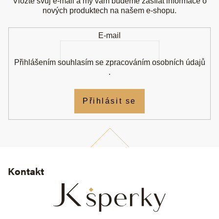
a
Vložte svůj e-mail a my vám budeme zasílat informace o
t
nových produktech na našem e-shopu.
í
E-mail
Přihlášením souhlasím se
zpracováním osobních údajů
.
Přihlásit se
Kontakt