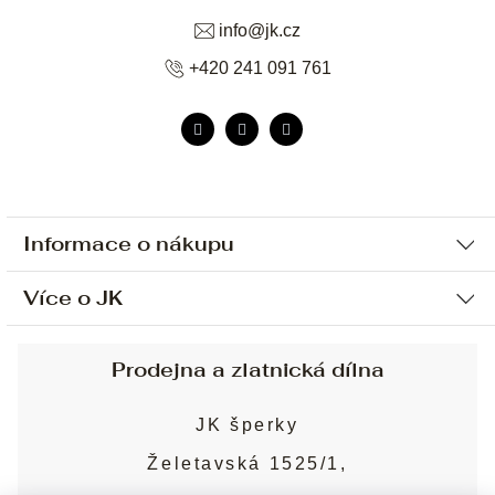
info
@
jk.cz
+420 241 091 761
Informace o nákupu
Více o JK
Ochrana osobních údajů
Způsob platby a dopravy
Náš příběh
Prodejna a zlatnická dílna
Sjednání osobní schůzky
Náš tým
Obchodní podmínky
JK šperky
Design a výroba
Puncovní značky
Želetavská 1525/1,
Služby
Cookies