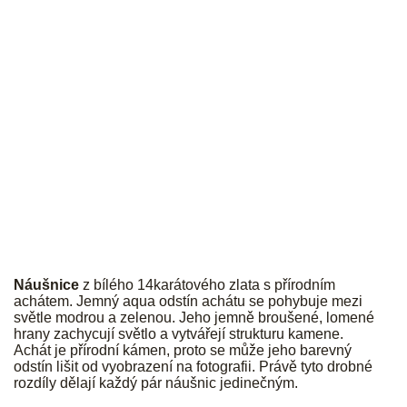
JK
Náušnice
z bílého 14karátového zlata s přírodním
achátem. Jemný aqua odstín achátu se pohybuje mezi
světle modrou a zelenou. Jeho jemně broušené, lomené
hrany zachycují světlo a vytvářejí strukturu kamene.
Achát je přírodní kámen, proto se může jeho barevný
odstín lišit od vyobrazení na fotografii. Právě tyto drobné
rozdíly dělají každý pár náušnic jedinečným.