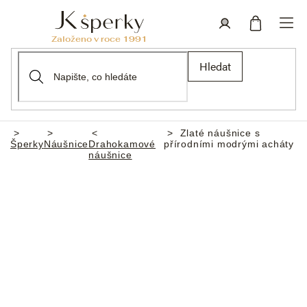
Přejít
na
obsah
Nákupní
Přihlášení
Hledat
košík
Zlaté náušnice s
Domů
Šperky
Náušnice
Drahokamové
přírodními modrými acháty
náušnice