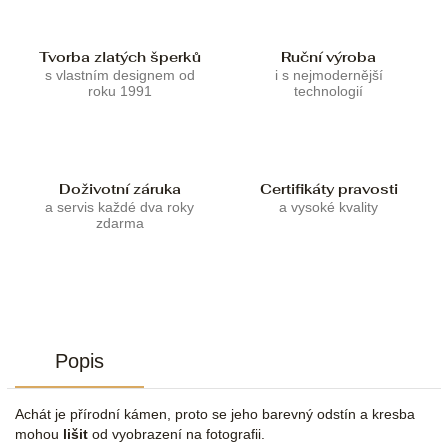
Tvorba zlatých šperků
Ruční výroba
s vlastním designem od
i s nejmodernější
roku 1991
technologií
Doživotní záruka
Certifikáty pravosti
a servis každé dva roky
a vysoké kvality
zdarma
Popis
Achát je přírodní kámen, proto se jeho barevný odstín a kresba
mohou
lišit
od vyobrazení na fotografii.