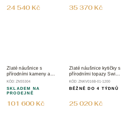
24 540 Kč
35 370 Kč
Zlaté náušnice s
Zlaté náušnice kytičky s
přírodními kameny a
přírodními topazy Swiss
diamanty
a diamanty
KÓD:
ZN55304
KÓD:
ZNKV016B-01-1200
SKLADEM NA
BĚŽNĚ DO 4 TÝDNŮ
PRODEJNĚ
101 600 Kč
25 020 Kč