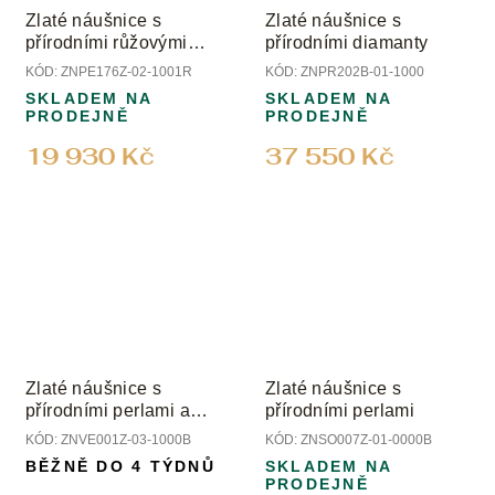
Zlaté náušnice s
Zlaté náušnice s
přírodními růžovými
přírodními diamanty
perlami, mandariny a
KÓD:
ZNPE176Z-02-1001R
KÓD:
ZNPR202B-01-1000
diamanty
SKLADEM NA
SKLADEM NA
PRODEJNĚ
PRODEJNĚ
19 930 Kč
37 550 Kč
Zlaté náušnice s
Zlaté náušnice s
přírodními perlami a
přírodními perlami
diamanty
KÓD:
ZNVE001Z-03-1000B
KÓD:
ZNSO007Z-01-0000B
BĚŽNĚ DO 4 TÝDNŮ
SKLADEM NA
PRODEJNĚ