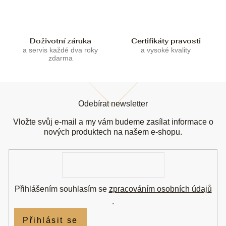
p
i
s
u
Doživotní záruka
Certifikáty pravosti
a servis každé dva roky
a vysoké kvality
zdarma
Z
á
Odebírat newsletter
p
a
Vložte svůj e-mail a my vám budeme zasílat informace o
t
nových produktech na našem e-shopu.
í
E-
mail
Přihlášením souhlasím se
zpracováním osobních údajů
.
Přihlásit se