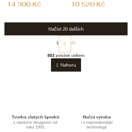
14 300 Kč
10 520 Kč
Načíst 20 dalších
S
t
1
45
r
O
á
v
883
položek celkem
n
l
k
Nahoru
á
o
d
v
a
á
c
n
í
í
p
r
v
k
Tvorba zlatých šperků
Ruční výroba
y
s vlastním designem od
i s nejmodernější
v
roku 1991
technologií
ý