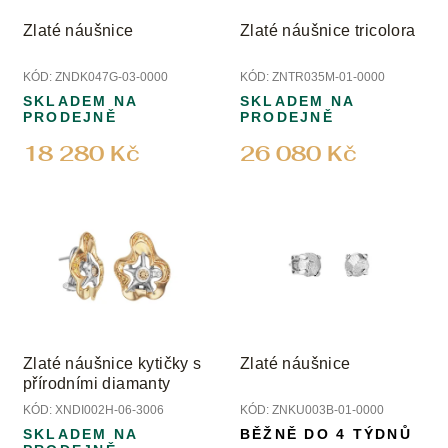
r
o
Zlaté náušnice
Zlaté náušnice tricolora
d
u
KÓD:
ZNDK047G-03-0000
KÓD:
ZNTR035M-01-0000
k
SKLADEM NA
SKLADEM NA
t
PRODEJNĚ
PRODEJNĚ
ů
18 280 Kč
26 080 Kč
Zlaté náušnice kytičky s
Zlaté náušnice
přírodními diamanty
KÓD:
XNDI002H-06-3006
KÓD:
ZNKU003B-01-0000
SKLADEM NA
BĚŽNĚ DO 4 TÝDNŮ