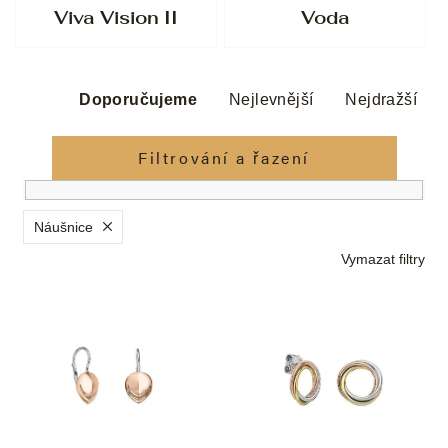
Viva Vision II
Voda
Ř
a
Doporučujeme
Nejlevnější
Nejdražší
z
e
Filtrování a řazení
n
í
p
Náušnice
r
Vymazat filtry
o
d
V
u
ý
k
p
t
i
ů
s
p