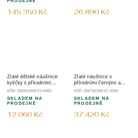
PRODEJNĚ
145 350 Kč
26 890 Kč
Zlaté dětské náušnice
Zlaté náušnice s
kytičky s přírodními
přírodními černými a
rubíny
čirými diamanty
KÓD:
ZNDE030B-03-0400
KÓD:
ZNCS026B-01-3000
SKLADEM NA
SKLADEM NA
PRODEJNĚ
PRODEJNĚ
12 060 Kč
37 420 Kč