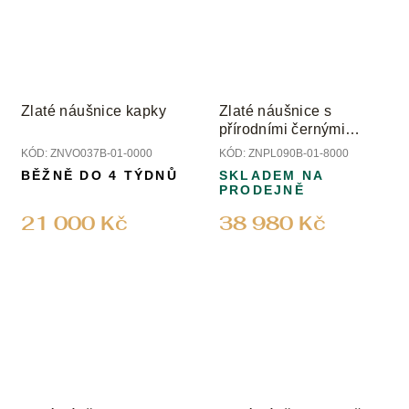
Zlaté náušnice kapky
Zlaté náušnice s
přírodními černými
diamanty
KÓD:
ZNVO037B-01-0000
KÓD:
ZNPL090B-01-8000
BĚŽNĚ DO 4 TÝDNŮ
SKLADEM NA
PRODEJNĚ
21 000 Kč
38 980 Kč