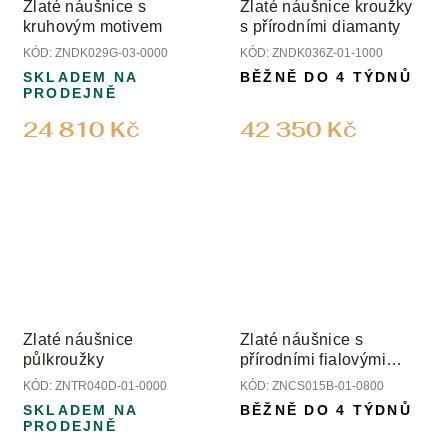
Zlaté náušnice s
Zlaté náušnice kroužky
kruhovým motivem
s přírodními diamanty
KÓD:
ZNDK029G-03-0000
KÓD:
ZNDK036Z-01-1000
SKLADEM NA
BĚŽNĚ DO 4 TÝDNŮ
PRODEJNĚ
24 810 Kč
42 350 Kč
Zlaté náušnice
Zlaté náušnice s
půlkroužky
přírodními fialovými
ametysty
KÓD:
ZNTR040D-01-0000
KÓD:
ZNCS015B-01-0800
SKLADEM NA
BĚŽNĚ DO 4 TÝDNŮ
PRODEJNĚ