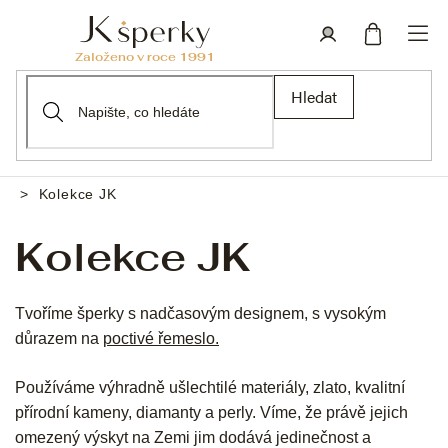
Přejít
na
obsah
Nákupní
Přihlášení
Hledat
košík
Kolekce JK
Domů
Kolekce JK
Tvoříme šperky s nadčasovým designem, s vysokým
důrazem na
poctivé řemeslo.
Používáme výhradně ušlechtilé materiály, zlato, kvalitní
přírodní kameny, diamanty a perly. Víme, že právě jejich
omezený výskyt na Zemi jim dodává jedinečnost a