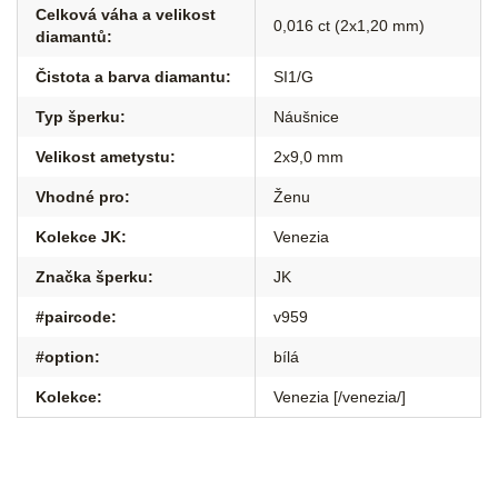
Celková váha a velikost
0,016 ct (2x1,20 mm)
diamantů
:
Čistota a barva diamantu
:
SI1/G
Typ šperku
:
Náušnice
Velikost ametystu
:
2x9,0 mm
Vhodné pro
:
Ženu
Kolekce JK
:
Venezia
Značka šperku
:
JK
#paircode
:
v959
#option
:
bílá
Kolekce
:
Venezia [/venezia/]