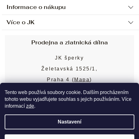
Informace o nákupu
Více o JK
Ochrana osobních údajů
Způsob platby a dopravy
Náš příběh
Prodejna a zlatnická dílna
Sjednání osobní schůzky
Náš tým
Obchodní podmínky
JK šperky
Design a výroba
Puncovní značky
Želetavská 1525/1,
Služby
Cookies
Praha 4 (
Mapa
)
Blog
Více o prodejně
Nejčastější dotazy
Tento web používá soubory cookie. Dalším procházením
tohoto webu vyjadřujete souhlas s jejich používáním. Více
informací
zde
.
Copyright 2026
JK šperky
. Všechna práva
Nastavení
vyhrazena.
Upravit nastavení cookies