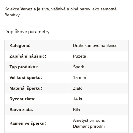
Kolekce
Venezia
je živá, vášnivá a plná barev jako samotné
Benátky.
Doplňkové parametry
Kategorie
:
Drahokamové náušnice
Zapínání náušnic
:
Puzeta
Typ produktu
:
Šperk
Velikost šperku
:
15 mm
Materiál šperku
:
Zlato
Ryzost zlata
:
14 kt
Barva zlata
:
Bílá
Ametyst přírodní
,
Kámen ve šperku
:
Diamant přírodní