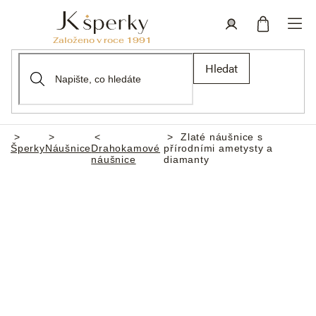
Přejít
na
obsah
Nákupní
Přihlášení
Hledat
košík
Zlaté náušnice s
Domů
Šperky
Náušnice
Drahokamové
přírodními ametysty a
náušnice
diamanty