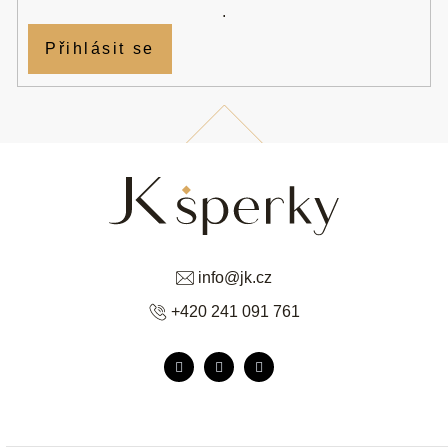
.
Přihlásit se
info
@
jk.cz
+420 241 091 761