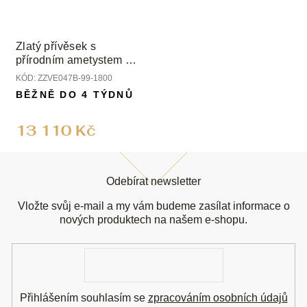
Zlatý přívěsek s
přírodním ametystem a
diamantem
KÓD:
ZZVE047B-99-1800
BĚŽNĚ DO 4 TÝDNŮ
13 110 Kč
Z
á
Odebírat newsletter
p
a
Vložte svůj e-mail a my vám budeme zasílat informace o
t
nových produktech na našem e-shopu.
í
E-
mail
Přihlášením souhlasím se
zpracováním osobních údajů