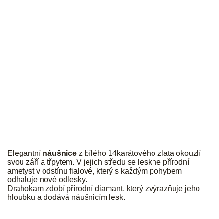
JK
Elegantní
náušnice
z bílého 14karátového zlata okouzlí
svou září a třpytem. V jejich středu se leskne přírodní
ametyst v odstínu fialové, který s každým pohybem
odhaluje nové odlesky.
Drahokam zdobí přírodní diamant, který zvýrazňuje jeho
hloubku a dodává náušnicím lesk.