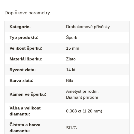
Doplňkové parametry
Kategorie
:
Drahokamové přívěsky
Typ produktu
:
Šperk
Velikost šperku
:
15 mm
Materiál šperku
:
Zlato
Ryzost zlata
:
14 kt
Barva zlata
:
Bílá
Ametyst přírodní
,
Kámen ve šperku
:
Diamant přírodní
Váha a velikost
0,008 ct (1,20 mm)
diamantu
:
Čistota a barva
SI1/G
diamantu
: