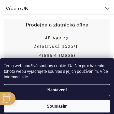
Více o JK
Ochrana osobních údajů
Způsob platby a dopravy
Náš příběh
Prodejna a zlatnická dílna
Sjednání osobní schůzky
Náš tým
Obchodní podmínky
JK šperky
Design a výroba
Puncovní značky
Želetavská 1525/1,
Služby
Cookies
Praha 4 (
Mapa
)
Blog
Více o prodejně
Nejčastější dotazy
Tento web používá soubory cookie. Dalším procházením
tohoto webu vyjadřujete souhlas s jejich používáním. Více
informací
zde
.
Copyright 2026
JK šperky
. Všechna práva
Nastavení
vyhrazena.
Upravit nastavení cookies
ě
Zobrazit
Souhlasím
Vytvořil Shoptet Premium