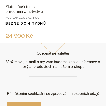
Zlaté náušnice s
přírodními ametysty a
diamanty
KÓD:
ZNVE037B-01-1800
BĚŽNĚ DO 4 TÝDNŮ
24 990 Kč
Z
á
Odebírat newsletter
p
a
Vložte svůj e-mail a my vám budeme zasílat informace o
t
nových produktech na našem e-shopu.
í
E-
mail
Přihlášením souhlasím se
zpracováním osobních údajů
.