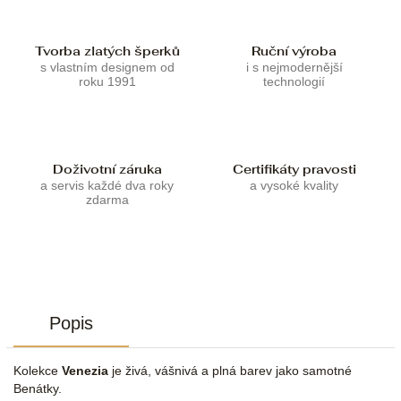
Tvorba zlatých šperků
Ruční výroba
s vlastním designem od
i s nejmodernější
roku 1991
technologií
Doživotní záruka
Certifikáty pravosti
a servis každé dva roky
a vysoké kvality
zdarma
Popis
Kolekce
Venezia
je živá, vášnivá a plná barev jako samotné
Benátky.