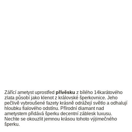
JK
Zářící ametyst uprostřed
přívěsku
z bílého 14karátového
zlata působí jako klenot z královské šperkovnice. Jeho
pečlivě vybroušené fazety krásně odrážejí světlo a odhalují
hloubku fialového odstínu. Přírodní diamant nad
ametystem přidává šperku decentní záblesk luxusu.
Nechte se okouzlit jemnou krásou tohoto výjimečného
šperku.