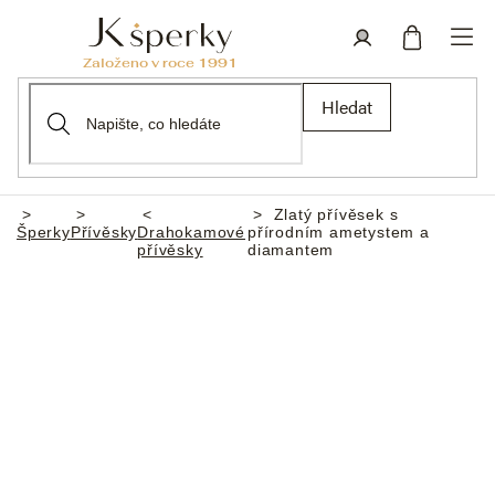
Přejít
na
obsah
Nákupní
Přihlášení
Hledat
košík
Zlatý přívěsek s
Domů
Šperky
Přívěsky
Drahokamové
přírodním ametystem a
přívěsky
diamantem